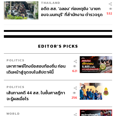
THAILAND
อดีต สส. ‘ฉลอง’ ก่อเหตุยิง ‘นายก
532
อบจ.นนทบุรี’ ที่สำนักงาน ตำรวจรุด
ลงพื้นที่
EDITOR'S PICKS
POLITICS
มหากาพย์โกงข้อสอบท้องถิ่น ก่อน
621
เดินหน้าสู่จุดจบในสัปดาห์นี้
POLITICS
เส้นทางคดี 44 สส. ในชั้นศาลฎีกา
256
จะรู้ผลเมื่อไร
WORLD