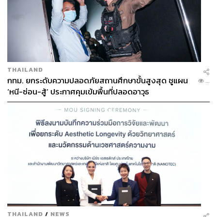
THAILAND
กทม. ยกระดับความปลอดภัยสถานศึกษาขั้นสูงสุด ชูแผน
...
‘หนี-ซ่อน-สู้’ ประกาศคุมเข้มพื้นที่ปลอดอาวุธ
THAILAND
/
NEWS