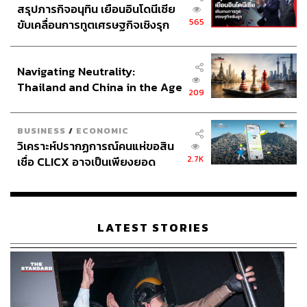
สรุปภารกิจอนุทิน เยือนอินโดนีเซีย
565
ขับเคลื่อนการทูตเศรษฐกิจเชิงรุก
ประกาศหุ้นส่วนยุทธศาสตร์ไทย –
อินโดนีเซีย
Navigating Neutrality:
Thailand and China in the Age
209
of a New Global Order
BUSINESS
/
ECONOMIC
วิเคราะห์ปรากฏการณ์คนแห่ขอสิน
2.7K
เชื่อ CLICX อาจเป็นเพียงยอด
ภูเขาน้ำแข็ง ของปัญหาหนี้ครัว
เรือนไทยที่ถูกซุกไว้
LATEST STORIES