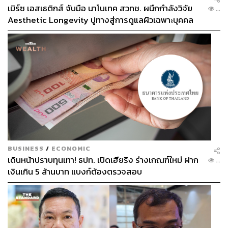
เมิร์ซ เอสเธติกส์ จับมือ นาโนเทค สวทช. ผนึกกำลังวิจัย
...
Aesthetic Longevity ปูทางสู่การดูแลผิวเฉพาะบุคคล
[PR NEWS]
BUSINESS
/
ECONOMIC
เดินหน้าปราบทุนเทา! ธปท. เปิดเฮียริง ร่างเกณฑ์ใหม่ ฝาก
...
เงินเกิน 5 ล้านบาท แบงก์ต้องตรวจสอบ