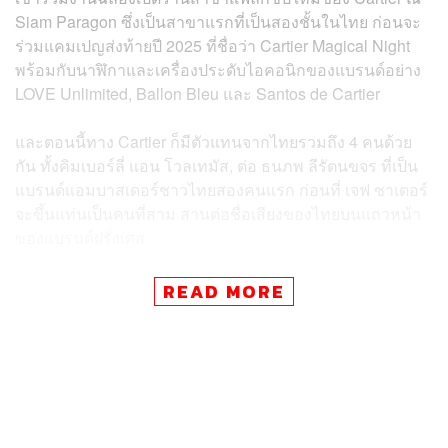
Siam Paragon ซึ่งเป็นสาขาแรกที่เป็นสองชั้นในไทย ก่อนจะ
ร่วมแคมเปญส่งท้ายปี 2025 ที่ชื่อว่า Cartier Magical Night
พร้อมกับนาฬิกาและเครื่องประดับไอคอนิกของแบรนด์อย่าง
LOVE Unlimited, Ballon Bleu และ Santos de Cartier
และตอนนี้ทาง Cartier ก็มีตัวแทนจากไทยรวมถึง 4 คนด้วย
กัน ทั้งคิมเบอร์ลี่ แอน โวลเทมัส, ต่อ ธนภพ ลีรัตนขจร ที่เป็น
แบรนด์แอมบาสเดอร์ชาวไทยสองคนแรก ก่อนที่ เจฟ ซาเตอร์
จะขึ้นแท่นเป็นคนที่สาม สานต่อชื่อเสียงของไทยบนแถวหน้า
ของแบรนด์ฝรั่งเศส
ภาพ:
Cartier
READ MORE
TAGS:
Brand Ambassador
Cartier
พีพี-กฤษฏ์ อำนวยเดชกร