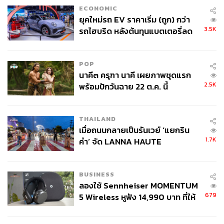
ECONOMIC
ยุคใหม่รถ EV ราคาเริ่ม (ถูก) กว่า
3.5K
รถไฮบริด หลังต้นทุนแบตเตอรี่ลด
ลง - จีนแห่บุกตลาดเกิดใหม่
POP
นาคี๓ ครุฑา นาคี เผยภาพชุดแรก
2.5K
พร้อมปักวันฉาย 22 ต.ค. นี้
THAILAND
เมื่อถนนกลายเป็นรันเวย์ ‘แยกริน
1.7K
คำ’ จัด LANNA HAUTE
COUTURE กลางสายฝน
BUSINESS
ลองใช้ Sennheiser MOMENTUM
679
5 Wireless หูฟัง 14,990 บาท ที่ให้
ผู้ใช้ถอดเปลี่ยนแบตเองได้ ก่อนกฎ
EU บังคับปีหน้า