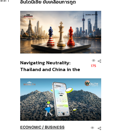
อินโดนีเซีย ขับเคลื่อนการทูต
เศรษฐกิจเชิงรุก ประกาศหุ้น
ส่วนยุทธศาสตร์ไทย –
อินโดนีเซีย
Navigating Neutrality:
175
Thailand and China in the
Age of a New Global
Order
ECONOMIC
/
BUSINESS