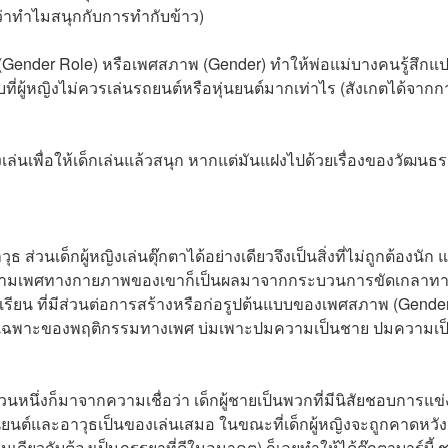
้ว่าทำไมสนุกกับการทำกับข้าว)
Gender Role) หรือเพศสภาพ (Gender) ทำให้พ่อแม่บางคนรู้สึกแ
กับที่ผู้หญิงไม่ควรเล่นรถยนต์หรือหุ่นยนต์มากเท่าไร (สังเกตได้จาก
้ของเล่นเพื่อให้เด็กเล่นแล้วสนุก หากแต่มันแฝงไปด้วยเรื่องของวัฒนธ
ส่วนเด็กผู้หญิงเล่นตุ๊กตาได้อย่างเดียวจึงเป็นสิ่งที่ไม่ถูกต้องนัก แ
่างนี้ตามเพศทางกายภาพของเขาก็เป็นผลมาจากกระบวนการขัดเกลาท
เรียน ที่มีส่วนต่อการสร้างหรือก่อรูปต้นแบบของเพศสภาพ (Gende
กษณะเฉพาะของพฤติกรรมทางเพศ บ่มเพาะปมความเป็นชาย ปมความเป
่วนหนึ่งก็มาจากความเชื่อว่า เด็กผู้ชายเป็นพวกที่มีนิสัยชอบการแข่
่นยนต์และอาวุธเป็นของเล่นเสมอ ในขณะที่เด็กผู้หญิงจะถูกคาดหวัง
เดียวกับต้องเป็นภรรยาที่ดีในอนาคต) ก็เลยทำให้ได้ตุ๊กตาบาร์บี้ 