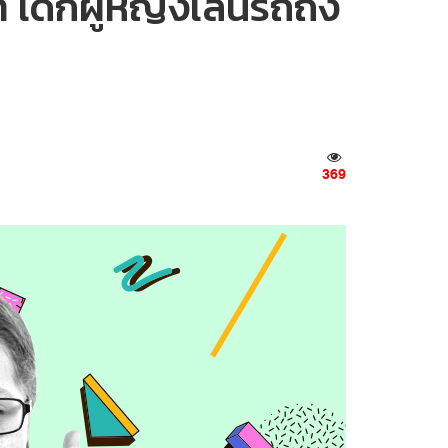
า เด็กผู้หญิงเล่นรถถัง
369