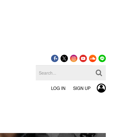
LOG IN
SIGN UP