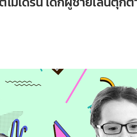
โมเดิร์น เด็กผู้ชายเล่นตุ๊กต