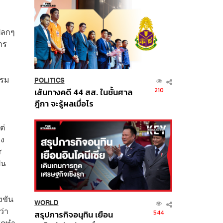
ปลกๆ
การ
รรม
POLITICS
210
เส้นทางคดี 44 สส. ในชั้นศาล
ฎีกา จะรู้ผลเมื่อไร
ต่
าง
r
็น
งขัน
WORLD
ว่า
544
สรุปภารกิจอนุทิน เยือน
ชุดทำ