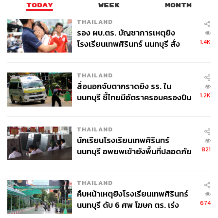
TODAY
WEEK
MONTH
THAILAND
(7) ป่วยไม่สามารถจะมาได้ โดยให้บุคคลซึ่งบรรลุนิติภาวะ
รอง ผบ.ตร. บัญชาการเหตุยิง
และเชื่อถือได้มาแจ้งต่อคณะกรรมการตรวจเลือกในวันตรวจ
1.4K
โรงเรียนเทพศิรินทร์ นนทบุรี สั่ง
เลือก
ค้นหา 2 รอบยืนยันไร้คนติดค้าง พบ
ศพปู่-ย่าที่บ้านพักผู้ก่อเหตุ
กรณีตาม (1) (2) (3) หรือ (4) ต้องได้รับการผ่อนผันเฉพาะ
THAILAND
คราวจากรัฐมนตรีว่าการ กระทรวงมหาดไทย หรือผู้ซึ่ง
สื่อนอกจับตากราดยิง รร. ใน
รัฐมนตรีว่าการกระทรวงมหาดไทยมอบหมาย
1.2K
นนทบุรี ชี้ไทยมีอัตราครอบครองปืน
สูงในระดับต้นของภูมิภาค
มาตรา 45 บุคคลใดหลีกเลี่ยงหรือขัดขืนไม่มาให้คณะ
กรรมการตรวจเลือกทำการตรวจเลือก เข้ารับราชการทหาร
THAILAND
กองประจำการตามหมายเรียกของนายอำเภอ หรือมาแต่ไม่
นักเรียนโรงเรียนเทพศิรินทร์
821
นนทบุรี อพยพเข้ายังพื้นที่ปลอดภัย
เข้ารับการตรวจเลือก หรือไม่อยู่จนกว่าการตรวจเลือกแล้ว
ชั่วคราว หลังเหตุใช้อาวุธปืนภายใน
เสร็จ หรือหลีกเลี่ยง หรือขัดขืนด้วยประการใด ๆ เพื่อจะไม่ให้
โรงเรียนคลี่คลาย
เข้ารับราชการทหาร กองประจำการตามพระราชบัญญัตินี้
THAILAND
หรือบุคคลใดเข้ารับราชการทหารกองประจำการแทนผู้อื่น
คืบหน้าเหตุยิงโรงเรียนเทพศิรินทร์
หรือเรียก รับ หรือยอมจะรับทรัพย์สินหรือประโยชน์อื่นใด
674
นนทบุรี ดับ 6 ศพ โฆษก ตร. เร่ง
สำหรับตนเองหรือผู้อื่น โดยสัญญาว่าจะช่วยเหลือผู้หนึ่งผู้ใดมิ
สอบปมขโมยปืนปู่ก่อเหตุ