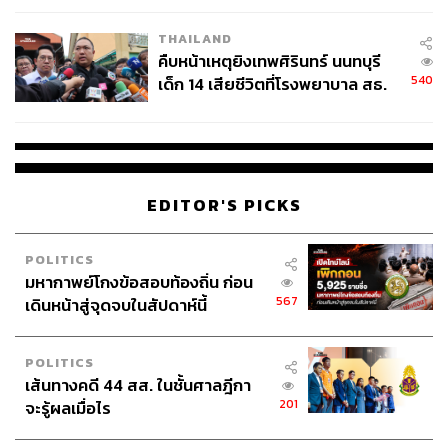
ให้ต้องเข้ารับราชการทหารกองประจำการ ต้องระวาง
โทษจำคุกไม่เกินสามปี
THAILAND
คืบหน้าเหตุยิงเทพศิรินทร์ นนทบุรี
TAGS:
กระทรวงมหาดไทย
รัฐธรรมนูญ
540
เด็ก 14 เสียชีวิตที่โรงพยาบาล สธ.
เนติวิทย์ โชติภัทร์ไพศาล
การเกณฑ์ทหาร
ยืนยันครูเสียชีวิต 5 ราย เจ็บ 22
สิทธิขั้นพื้นฐาน
กฎหมายระหว่างประเทศ
ราย
ศาลรัฐธรรมนูญ
พ.ร.บ. รับราชการทหาร
อารยะขัดขืน
สิทธิมนุษยชน
กระทรวงกลาโหม
EDITOR'S PICKS
POLITICS
มหากาพย์โกงข้อสอบท้องถิ่น ก่อน
567
เดินหน้าสู่จุดจบในสัปดาห์นี้
235
POLITICS
เส้นทางคดี 44 สส. ในชั้นศาลฎีกา
201
จะรู้ผลเมื่อไร
ABOUT THE AUTHOR
THE STANDARD TEAM