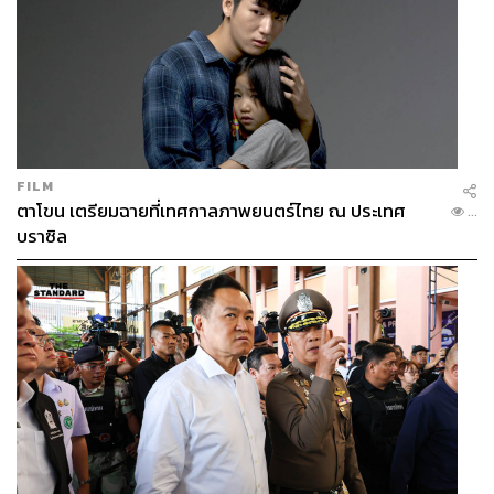
FILM
ตาโขน เตรียมฉายที่เทศกาลภาพยนตร์ไทย ณ ประเทศ
...
บราซิล