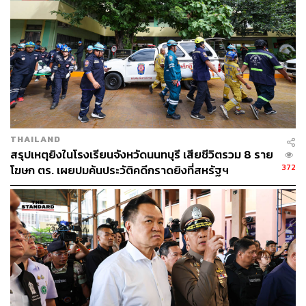
จากศาลแขวง สู่ศาลรัฐธรรมนูญ
หลังการสืบพยาน ทนายความของเนติวิทย์ได้ยื่นคำร้องต่อ
ศาลแขวงสมุทรปราการ ตามมาตรา 212 ของรัฐธรรมนูญ
เพื่อขอให้ส่งเรื่องไปยังศาลรัฐธรรมนูญ ให้วินิจฉัยชี้ขาดว่า
พ.ร.บ.รับราชการทหาร พ.ศ. 2497 มาตรา 27 และมาตรา 45
ขัดหรือแย้งต่อรัฐธรรมนูญ มาตรา 26 และมาตรา 31 หรือไม่
THAILAND
ศาลแขวงสมุทรปราการพิจารณาแล้วเห็นควรส่งคำร้องดัง
สรุปเหตุยิงในโรงเรียนจังหวัดนนทบุรี เสียชีวิตรวม 8 ราย
กล่าวไปให้ศาลรัฐธรรมนูญวินิจฉัย และให้เลื่อนการอ่านคำ
372
โฆษก ตร. เผยปมค้นประวัติคดีกราดยิงที่สหรัฐฯ
พิพากษาคดีของเนติวิทย์ออกไปก่อน จนกว่าศาลรัฐธรรมนูญ
จะมีคำวินิจฉัย
ช่วงเดือนมกราคม 2569 ศาลรัฐธรรมนูญรับเรื่องไว้พิจารณา
และได้มีคำสั่งเรียกเอกสารหลักฐานเพิ่มเติม โดยให้รัฐมนตรี
ว่าการกระทรวงกลาโหมชี้แจงประเด็นดังกล่าวภายใน 15 วัน