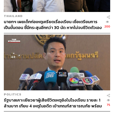
มติเอกฉันท์ พ.ร.บ. รับราชการทหารฯ ไม่ขัด รธน.
THAILAND
จนกระทั่งวันนี้ (12 พฤษภาคม) ที่ศาลรัฐธรรมนูญได้ยุติการ
นายกฯ เผยเด็กก่อเหตุเครียดเรื่องเรียน เชื่อเตรียมการ
ไต่สวนและแถลงผลการวินิจฉัยด้วยวาจา โดยรายละเอียด
200
เป็นขั้นตอน ชี้มีกระสุนอีกกว่า 30 นัด หากไม่จบชีวิตตัวเอง
ของคำวินิจฉัยจะมีการเผยแพร่เป็นเอกสารต่อสาธารณะต่อ
อาจสูญเสียเพิ่ม
ไป
สำหรับ พ.ร.บ. รับราชการทหารฯ มาตราที่เป็นประเด็นต้อง
พิจารณา ความว่า
มาตรา 27 ทหารกองเกินซึ่งถูกเรียกต้องมาให้คณะกรรมการ
ตรวจเลือกทำการตรวจเลือก ตามกำหนดหมายนั้นโดยนำใบ
สำคัญทหารกองเกิน บัตรประจำตัวประชาชน และ
ประกาศนียบัตรหรือหลักฐาน การศึกษามาแสดงด้วย ถ้าไม่
มาหรือมาแต่ไม่เข้ารับการตรวจเลือก หรือไม่อยู่จนกว่าการ
POLITICS
ตรวจเลือกแล้วเสร็จ ให้ถือว่าทหารกองเกินนั้นหลีกเลี่ยง
รัฐบาลเคาะเยียวยาผู้เสียชีวิตเหตุยิงในโรงเรียน รายละ 1
75
ขัดขืนไม่มาให้คณะกรรมการตรวจเลือกทำการตรวจเลือก
ล้านบาท เทียบ 4 เหตุในอดีต เข้าเกณฑ์สาธารณภัย พร้อม
เร่งจ่ายโดยเร็ว
เว้นแต่