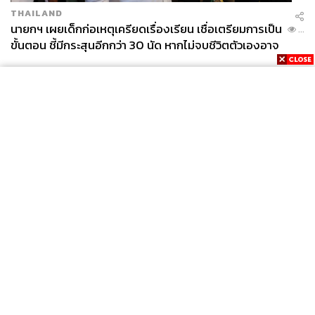
THAILAND
นายกฯ เผยเด็กก่อเหตุเครียดเรื่องเรียน เชื่อเตรียมการเป็น
...
ขั้นตอน ชี้มีกระสุนอีกกว่า 30 นัด หากไม่จบชีวิตตัวเองอาจ
สูญเสียเพิ่ม
News
Wealth
Pop
Podcast
Video
Now
Opinion
Careers
Events
Privacy
About
Contact
Policy
FOR
ADVERTISING
MEMBERSHIP