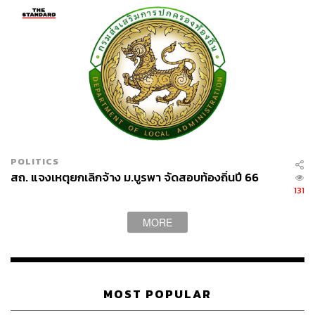
(1) ข้าราชการซึ่งได้รับคำสั่งของผู้บังคับบัญชาโดยปัจจุบัน
ทันด่วนให้ไปราชการอันสำคัญยิ่ง หรือไปราชการต่าง
ประเทศโดยคำสั่งของเจ้ากระทรวง
(2) นักเรียนซึ่งออกไปศึกษาวิชา ณ ต่างประเทศ ตามที่
กำหนดในกฎกระทรวง
(3) ข้าราชการหรือผู้ปฏิบัติงานในสถานที่ราชการ หรือ
โรงงานอื่นใด ในระหว่างที่มีการรบหรือ การสงคราม อันเป็น
POLITICS
สถ. แจงเหตุยกเลิกจ้าง ม.บูรพา จัดสอบท้องถิ่นปี 66
อุปกรณ์ในการรบหรือการสงครามและอยู่ในความควบคุม
131
ของกระทรวงกลาโหม
MORE
(4) บุคคลซึ่งกำลังปฏิบัติงานร่วมกับหน่วยทหารในราชการ
สนาม
(5) เกิดเหตุสุดวิสัย
MOST POPULAR
(6) ไปเข้าตรวจเลือกที่อื่น