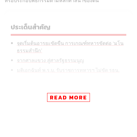
หรือประกอบพิธีกรรมตามหลักศาสนาของตน
ประเด็นสำคัญ
จุดเริ่มต้นอารยะขัดขืน การเกณฑ์ทหารขัดต่อ ‘มโน
ธรรมสำนึก’
จากศาลแขวง สู่ศาลรัฐธรรมนูญ
มติเอกฉันท์ พ.ร.บ. รับราชการทหารฯ ไม่ขัด รธน.
READ MORE
ทั้งนี้ จะมีการเผยแพร่คำวินิจฉัยของศาลรัฐธรรมนูญ และ
ความเห็นส่วนตัวขององค์คณะตุลาการสู่สาธารณะในภาย
หลัง
คดีดังกล่าวสืบเนื่องจากเรื่องพิจารณาที่ 28/2568 ซึ่งศาล