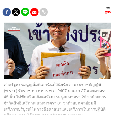
235
ศาลรัฐธรรมนูญมีมติเอกฉันท์วินิจฉัยว่า พระราชบัญญัติ
(พ.ร.บ.) รับราชการทหาร พ.ศ. 2497 มาตรา 27 และมาตรา
45 นั้น ไม่ขัดหรือแย้งต่อรัฐธรรมนูญ มาตรา 26 ว่าด้วยการ
จำกัดสิทธิเสรีภาพ และมาตรา 31 ว่าด้วยบุคคลย่อมมี
เสรีภาพบริบูรณ์ในการถือศาสนาและเสรีภาพในการปฏิบัติ