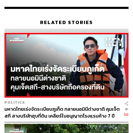
เกณฑ์ทหารตาม พ.ร.บ.รับราชการทหาร พ.ศ. 2497 มาตรา
45 เขาเข้ารับทราบข้อกล่าวหาที่ สภ. บางปู โดยให้การ
ปฏิเสธในชั้นสอบสวน
RELATED STORIES
ช่วงกลางปี 2568 พนักงานอัยการได้สั่งฟ้องเนติวิทย์ต่อศาล
แขวงสมุทรปราการ (คดีหมายเลขดำที่ อ 3118/2568) ใน
ข้อหาหลีกเลี่ยงหรือขัดขืนไม่มาให้คณะกรรมการตรวจเลือก
เข้ารับราชการทหารกองประจำการ ตาม พ.ร.บ.รับราชการ
ทหาร พ.ศ. 2497 มาตรา 45 โดยศาลอนุญาตให้ปล่อยตัว
ชั่วคราวโดยไม่ต้องวางหลักทรัพย์
ในช่วงเดือนกันยายน 2568 ศาลแขวงสมุทรปราการดำเนิน
การสืบพยาน ฝ่ายจำเลย (เนติวิทย์) ได้นำพยานขึ้นเบิกความ
เพื่อยืนยันว่า พ.ร.บ.รับราชการทหารฯ มีบทบัญญัติที่ละเมิด
POLITICS
สิทธิและเสรีภาพทางมโนธรรมสำนึก ซึ่งขัดต่อรัฐธรรมนูญ
มหาดไทยเร่งจัดระเบียบภูเก็ต ทลายนอมินีต่างชาติ คุมเจ็ต
และกฎหมายระหว่างประเทศ
50
สกี สางบริษัทฮุบที่ดิน เคลียร์ใบอนุญาตโรงแรมค้าง 7 ปี