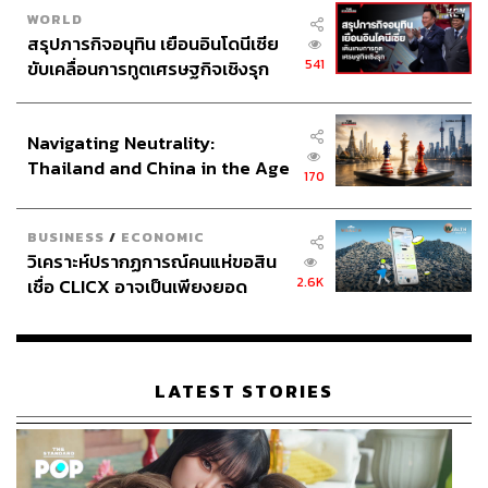
กองบรรณาธิการ THE STANDARD
WORLD
สรุปภารกิจอนุทิน เยือนอินโดนีเซีย
541
ขับเคลื่อนการทูตเศรษฐกิจเชิงรุก
ABOUT THE PHOTOGRAPHER
ประกาศหุ้นส่วนยุทธศาสตร์ไทย –
ศวิตา พูลเสถียร
อินโดนีเซีย
ช่างภาพข่าว ประจำสำนักข่าว THE
Navigating Neutrality:
STANDARD
Thailand and China in the Age
170
of a New Global Order
BUSINESS
/
ECONOMIC
วิเคราะห์ปรากฏการณ์คนแห่ขอสิน
2.6K
เชื่อ CLICX อาจเป็นเพียงยอด
ภูเขาน้ำแข็ง ของปัญหาหนี้ครัว
เรือนไทยที่ถูกซุกไว้
LATEST STORIES