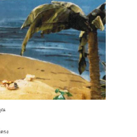
คุณ
้ตรง