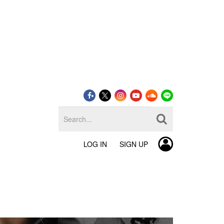
LOG IN
SIGN UP