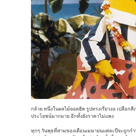
กล้วย หนึ่งในผลไม้ยอดฮิต รูปทรงเรียวงอ เปลือกสีเห
ประโยชน์มากมาย อีกทั้งยังราคาไม่แพง
ทุกๆ วันพุธที่สามของเดือนเมษายนแต่ละปีจะถูกกำหน