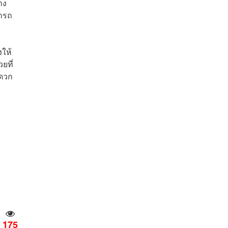
าง
ารถ
งให้
ยที่
ะดวก
175