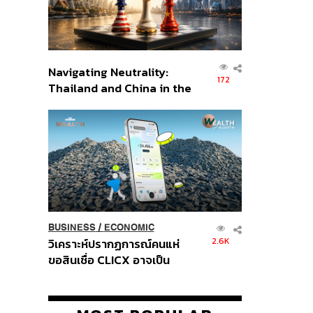
Navigating Neutrality:
172
Thailand and China in the
Age of a New Global
Order
BUSINESS
/
ECONOMIC
2.6K
วิเคราะห์ปรากฏการณ์คนแห่
ขอสินเชื่อ CLICX อาจเป็น
เพียงยอดภูเขาน้ำแข็ง ของ
ปัญหาหนี้ครัวเรือนไทยที่ถูกซุก
ไว้