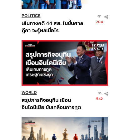
POLITICS
204
เส้นทางคดี 44 สส. ในชั้นศาล
ฎีกา จะรู้ผลเมื่อไร
WORLD
542
สรุปภารกิจอนุทิน เยือน
อินโดนีเซีย ขับเคลื่อนการทูต
เศรษฐกิจเชิงรุก ประกาศหุ้น
ส่วนยุทธศาสตร์ไทย –
อินโดนีเซีย