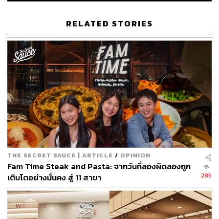
การหนี ทุกคนไม่ควรจะมองหาทางออกเฉพาะประตูหลัก
RELATED STORIES
เท่านั้น แต่จะต้องมองหาทางสำรองไว้ เช่น หน้าต่าง หรือทาง
ลอด หากได้ยินเสียงอาวุธ เสียงแจ้งเตือน ประชาชนจะต้องวิ่ง
หนีให้ไกลจากจุดเกิดเหตุทันที พยายามวิ่งไปในทิศทางตรงกัน
ข้าม
การซ่อน เมื่อหนีไม่ได้ ให้เข้าไปในห้องใดห้องหนึ่ง ปิดประตู
หาของขวางประตู ปิดเสียงโทรศัพท์ ปิดไฟ ทำตัวให้เงียบ และ
หมอบต่ำสุดที่สุด ถ้าซ่อนรวมกันให้แบ่งหน้าที่โดยจำลองหาก
คนร้ายเข้ามา ใครจะมีหน้าที่อะไร เช่น คนนี้อาจจะถือเก้าอี้
เพื่อเตรียมสู้ อีกคนช่วยกันกั้นประตูไว้ และอีกคนอาจจะมอง
หาทางสำรอง
THE SECRET SAUCE | ARTICLE
/
OPINION
Fam Time Steak and Pasta: จากวันที่ลองผิดลองถูก
สู้ ในส่วนนี้ตำรวจอยากให้เป็นทางเลือกสุดท้ายของ
285
เติบโตอย่างมั่นคง สู่ 11 สาขา
ประชาชน ขอให้เป็นเหตุที่จำเป็นจริงๆ ถึงจะสู้กับผู้ก่อเหตุ
และขอให้ทุกคนร่วมกันสู้
จากนั้นเจ้าหน้าที่ได้สาธิตโดยจำลองว่าหากกำลังหลบซ่อนตัว