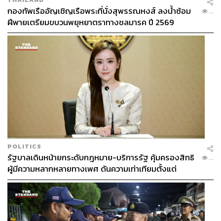
กองทัพเรืออัญเชิญเรือพระที่นั่งสุพรรณหงส์ ลงน้ำซ้อม
...
ฝีพายเตรียมขบวนพยุหยาตราทางชลมารค ปี 2569
POLITICS
รัฐบาลเดินหน้ายกระดับกฎหมาย-บริการรัฐ คุ้มครองสิทธิ
...
ผู้มีความหลากหลายทางเพศ ดันความเท่าเทียมตั้งแต่
หลักสูตรในห้องเรียนถึงที่ทำงาน