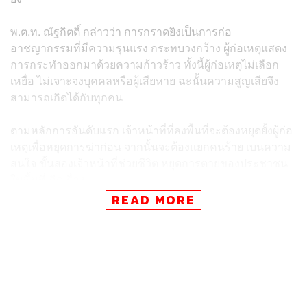
พ.ต.ท. ณัฐกิตติ์ กล่าวว่า การกราดยิงเป็นการก่อ
อาชญากรรมที่มีความรุนแรง กระทบวงกว้าง ผู้ก่อเหตุแสดง
การกระทำออกมาด้วยความก้าวร้าว ทั้งนี้ผู้ก่อเหตุไม่เลือก
เหยื่อ ไม่เจาะจงบุคคลหรือผู้เสียหาย ฉะนั้นความสูญเสียจึง
สามารถเกิดได้กับทุกคน
ตามหลักการอันดับแรก เจ้าหน้าที่ที่ลงพื้นที่จะต้องหยุดยั้งผู้ก่อ
เหตุเพื่อหยุดการฆ่าก่อน จากนั้นจะต้องแยกคนร้าย เบนความ
สนใจ ขั้นสองเจ้าหน้าที่ช่วยชีวิต หยุดการตายของประชาชน
ในพื้นที่เกิดเรื่อง
READ MORE
สำหรับปัจจัยการก่อเหตุ พ.ต.ท. ณัฐกิตติ์ กล่าวว่า จากผล
สำรวจส่วนมากเกิดจากสุขภาพร่างกาย มีภาวะทางจิตใจที่
อ่อนแอ ครอบครัวมีปัญหา ด้านสังคมผู้ก่อเหตุมีความคิดแบบ
สุดโต่ง มีพฤติกรรมแบ่งแยกเชื้อชาติ
เมื่อมีเหตุเกิดขึ้น ในฐานะเจ้าหน้าที่ตำรวจเราแนะนำให้