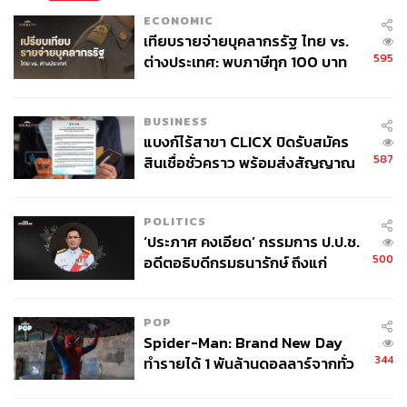
ECONOMIC
เทียบรายจ่ายบุคลากรรัฐ ไทย vs.
595
ต่างประเทศ: พบภาษีทุก 100 บาท
ของคนไทยใช้ไปกับข้าราชการเฉียด
40 บาท
BUSINESS
แบงก์ไร้สาขา CLICX ปิดรับสมัคร
587
สินเชื่อชั่วคราว พร้อมส่งสัญญาณ
เตือนกลุ่มกู้เงินผิดวัตถุประสงค์-ให้
ข้อมูลเท็จ เตรียมดำเนินคดีเด็ดขาด
POLITICS
‘ประภาศ คงเอียด’ กรรมการ ป.ป.ช.
500
อดีตอธิบดีกรมธนารักษ์ ถึงแก่
อนิจกรรม
POP
Spider-Man: Brand New Day
344
ทำรายได้ 1 พันล้านดอลลาร์จากทั่ว
โลกภายใน 6 วัน