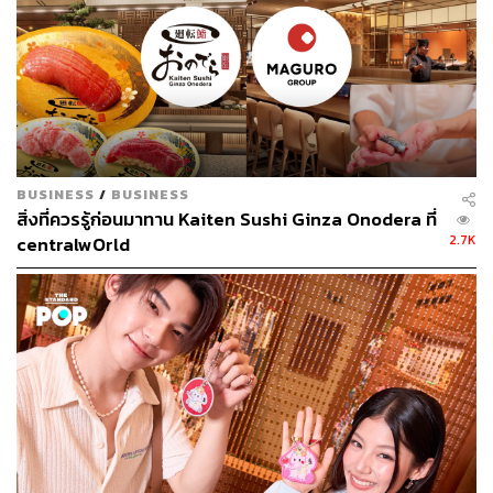
อยู่ในห้องจะต้องเตรียมพร้อมและรับมืออย่างไร โดยให้เจ้า
หน้าที่รักษาความปลอดภัยเป็นผู้ที่เข้าร่วมสาธิต นอกจากนี้
ตำรวจยังได้สอนวิธีการวิ่งเพื่อหลบวิถีกระสุน ไม่ควรวิ่งใน
ลักษณะเส้นตรง แต่ควรวิ่งสลับไปมา
BUSINESS
/
BUSINESS
สิ่งที่ควรรู้ก่อนมาทาน Kaiten Sushi Ginza Onodera ที่
2.7K
centralwOrld