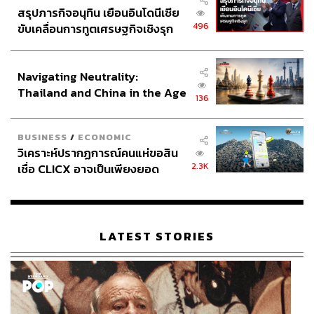
สรุปภารกิจอนุทิน เยือนอินโดนีเซีย
496
ขับเคลื่อนการทูตเศรษฐกิจเชิงรุก
ประกาศหุ้นส่วนยุทธศาสตร์ไทย –
อินโดนีเซีย
Navigating Neutrality:
Thailand and China in the Age
136
of a New Global Order
BUSINESS
/
ECONOMIC
วิเคราะห์ปรากฏการณ์คนแห่ขอสิน
2.3K
เชื่อ CLICX อาจเป็นเพียงยอด
ภูเขาน้ำแข็ง ของปัญหาหนี้ครัว
เรือนไทยที่ถูกซุกไว้
LATEST STORIES