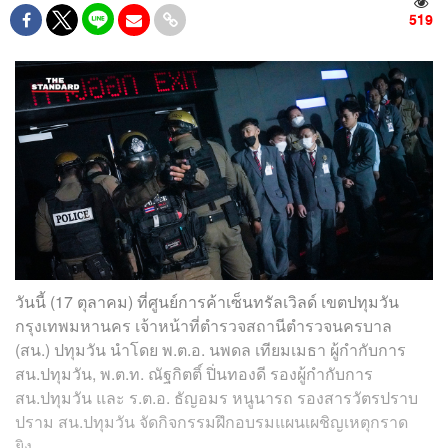
519
วันนี้ (17 ตุลาคม) ที่ศูนย์การค้าเซ็นทรัลเวิลด์ เขตปทุมวัน
กรุงเทพมหานคร เจ้าหน้าที่ตำรวจสถานีตำรวจนครบาล
(สน.) ปทุมวัน นำโดย พ.ต.อ. นพดล เทียมเมธา ผู้กำกับการ
สน.ปทุมวัน, พ.ต.ท. ณัฐกิตติ์ ปิ่นทองดี รองผู้กำกับการ
สน.ปทุมวัน และ ร.ต.อ. ธัญอมร หนูนารถ รองสารวัตรปราบ
ปราม สน.ปทุมวัน จัดกิจกรรมฝึกอบรมแผนเผชิญเหตุกราด
ยิง