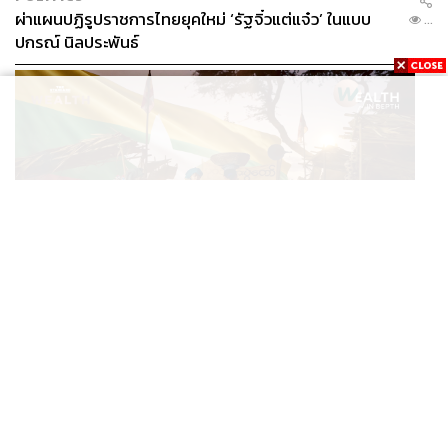
ผ่าแผนปฏิรูปราชการไทยยุคใหม่ ‘รัฐจิ๋วแต่แจ๋ว’ ในแบบ
...
ปกรณ์ นิลประพันธ์
TAGS:
นพดล เทียมเมธา
ณัฐกิตติ์ ปิ่นทองดี
ธัญอมร หนูนารถ
เจ้าหน้าที่ตำรวจ
สน.ปทุมวัน
การป้องกันตัว
เหตุกราดยิง
centralwOrld
สถานีตำรวจนครบาล
ECONOMIC
/
BUSINESS
519
อ่านเกม ‘มิน อ่อง หล่าย’ เยือนไทย ทำไมเมียนมายังเป็น
...
ตลาดที่ไทยทิ้งไม่ได้ ในวันที่ค่าเงินตก ทุนสำรองต่ำ
ABOUT THE AUTHOR
THE STANDARD TEAM
กองบรรณาธิการ THE STANDARD