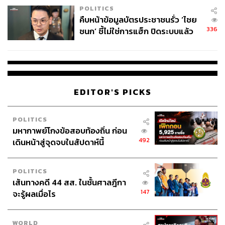
POLITICS
คืบหน้าข้อมูลบัตรประชาชนรั่ว ‘ไชย
336
ชนก’ ชี้ไม่ใช่การแฮ็ก ปิดระบบแล้ว
พบต้นตอจาก IP เดียว
EDITOR'S PICKS
POLITICS
มหากาพย์โกงข้อสอบท้องถิ่น ก่อน
492
เดินหน้าสู่จุดจบในสัปดาห์นี้
POLITICS
เส้นทางคดี 44 สส. ในชั้นศาลฎีกา
147
จะรู้ผลเมื่อไร
WORLD