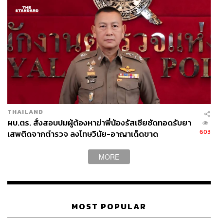
THAILAND
ผบ.ตร. สั่งสอบปมผู้ต้องหาฆ่าพี่น้องรัสเซียซัดทอดรับยา
603
เสพติดจากตำรวจ ลงโทษวินัย-อาญาเด็ดขาด
MORE
MOST POPULAR