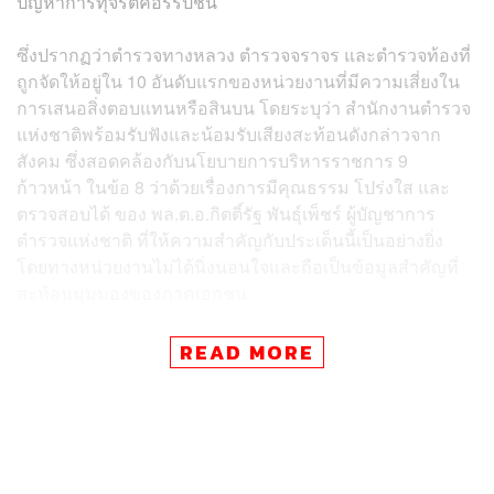
ปัญหาการทุจริตคอร์รัปชัน
ซึ่งปรากฏว่าตำรวจทางหลวง ตำรวจจราจร และตำรวจท้องที่
ถูกจัดให้อยู่ใน 10 อันดับแรกของหน่วยงานที่มีความเสี่ยงใน
การเสนอสิ่งตอบแทนหรือสินบน โดยระบุว่า สำนักงานตำรวจ
แห่งชาติพร้อมรับฟังและน้อมรับเสียงสะท้อนดังกล่าวจาก
สังคม ซึ่งสอดคล้องกับนโยบายการบริหารราชการ 9
ก้าวหน้า ในข้อ 8 ว่าด้วยเรื่องการมีคุณธรรม โปร่งใส และ
ตรวจสอบได้ ของ พล.ต.อ.กิตติ์รัฐ พันธุ์เพ็ชร์ ผู้บัญชาการ
ตำรวจแห่งชาติ ที่ให้ความสำคัญกับประเด็นนี้เป็นอย่างยิ่ง
โดยทางหน่วยงานไม่ได้นิ่งนอนใจและถือเป็นข้อมูลสำคัญที่
สะท้อนมุมมองของภาคเอกชน
จากกรณีดังกล่าว ผู้บัญชาการตำรวจแห่งชาติได้สั่งการกำชับ
READ MORE
ให้หน่วยงานที่เกี่ยวข้องเร่งตรวจสอบข้อมูลเชิงลึกอย่างเร่ง
ด่วน หากพบว่ามีข้าราชการตำรวจรายใดมีพฤติการณ์เรียก
รับ ยอมรับผลประโยชน์ หรือละเว้นการปฏิบัติหน้าที่โดยมิ
ชอบ จะต้องถูกดำเนินการทางวินัยและอาญาอย่างตรงไปตรง
มาโดยไม่มีข้อยกเว้น