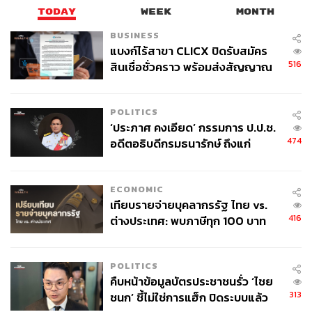
TODAY
WEEK
MONTH
BUSINESS
แบงก์ไร้สาขา CLICX ปิดรับสมัคร
516
สินเชื่อชั่วคราว พร้อมส่งสัญญาณ
เตือนกลุ่มกู้เงินผิดวัตถุประสงค์-ให้
ข้อมูลเท็จ เตรียมดำเนินคดีเด็ดขาด
POLITICS
‘ประภาศ คงเอียด’ กรรมการ ป.ป.ช.
474
อดีตอธิบดีกรมธนารักษ์ ถึงแก่
อนิจกรรม
ECONOMIC
เทียบรายจ่ายบุคลากรรัฐ ไทย vs.
416
ต่างประเทศ: พบภาษีทุก 100 บาท
ของคนไทยใช้ไปกับข้าราชการเฉียด
40 บาท
POLITICS
คืบหน้าข้อมูลบัตรประชาชนรั่ว ‘ไชย
313
ชนก’ ชี้ไม่ใช่การแฮ็ก ปิดระบบแล้ว