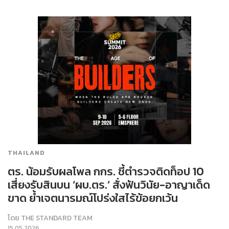
THAILAND
ตร. น้อมรับผลโพล กกร. ชี้ตำรวจติดท็อป 10
เสี่ยงรับสินบน ‘ผบ.ตร.’ สั่งฟันวินัย-อาญาเด็ด
ขาด ย้ำเจตนารมณ์โปร่งใสไร้ข้อยกเว้น
โดย
THE STANDARD TEAM
15.05.2026