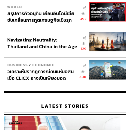
WORLD
สรุปภารกิจอนุทิน เยือนอินโดนีเซีย
492
ขับเคลื่อนการทูตเศรษฐกิจเชิงรุก
ประกาศหุ้นส่วนยุทธศาสตร์ไทย –
อินโดนีเซีย
Navigating Neutrality:
Thailand and China in the Age
129
of a New Global Order
BUSINESS
/
ECONOMIC
วิเคราะห์ปรากฏการณ์คนแห่ขอสิน
2.3K
เชื่อ CLICX อาจเป็นเพียงยอด
ภูเขาน้ำแข็ง ของปัญหาหนี้ครัว
เรือนไทยที่ถูกซุกไว้
LATEST STORIES