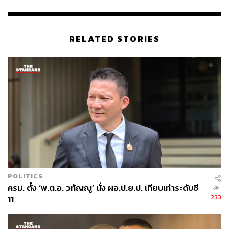
เจตนารมณ์ ‘ไม่ทน ไม่ทำ ไม่เพิกเฉย’
เพื่อสร้างองค์กรตำรวจที่เป็นธรรมและเป็นที่พึ่งของ
RELATED STORIES
ประชาชนอย่างแท้จริง โดยยึดหลักการลงโทษขั้นเด็ดขาดกับ
ผู้ที่กระทำความผิด ประพฤติมิชอบ หรือสร้างความเดือดร้อน
แก่ประชาชน ขณะเดียวกันก็พร้อมส่งเสริม ยกย่อง และ
สนับสนุนความก้าวหน้าให้กับข้าราชการตำรวจที่ปฏิบัติ
หน้าที่ด้วยความซื่อสัตย์สุจริตและเป็นแบบอย่างที่ดี
ทั้งนี้ สำนักงานตำรวจแห่งชาติขอความร่วมมือจาก
ประชาชน หากพบเห็นพฤติกรรมที่ไม่ถูกต้องหรือการเรียกรับ
ผลประโยชน์ของเจ้าหน้าที่ตำรวจ สามารถแจ้งเบาะแสได้
ตลอด 24 ชั่วโมง ผ่านช่องทางสายด่วน 1599, ระบบรับเรื่อง
ร้องทุกข์ Jcoms (
https://jaray.police.go.th/2022/jcoms/),
POLITICS
และแอปพลิเคชัน Police Care โดยทางราชการจะเก็บรักษา
ครม. ตั้ง ‘พ.ต.อ. วทัญญู’ นั่ง ผอ.ป.ย.ป. เทียบเท่าระดับซี
ข้อมูลของผู้แจ้งไว้เป็นความลับขั้นสูงสุด เพื่อร่วมกันสร้าง
233
11
มาตรฐานความโปร่งใสและเรียกคืนความเชื่อมั่นจาก
สาธารณชนต่อไป