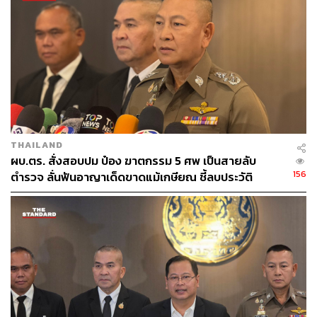
TAGS:
จเรตำรวจแห่งชาติ
ไตรรงค์ ผิวพรรณ
การติดสินบน
สำนักงานตำรวจแห่งชาติ
การรับสินบน
กกร.
THAILAND
ผบ.ตร. สั่งสอบปม ป๋อง ฆาตกรรม 5 ศพ เป็นสายลับ
251
156
ตำรวจ ลั่นฟันอาญาเด็ดขาดแม้เกษียณ ชี้ลบประวัติ
อาชญากรเองไม่ได้
ABOUT THE AUTHOR
THE STANDARD TEAM
กองบรรณาธิการ THE STANDARD
ABOUT THE PHOTOGRAPHER
ศวิตา พูลเสถียร