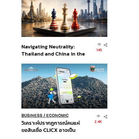
อินโดนีเซีย
Navigating Neutrality:
145
Thailand and China in the
Age of a New Global
Order
BUSINESS
/
ECONOMIC
2.4K
วิเคราะห์ปรากฏการณ์คนแห่
ขอสินเชื่อ CLICX อาจเป็น
เพียงยอดภูเขาน้ำแข็ง ของ