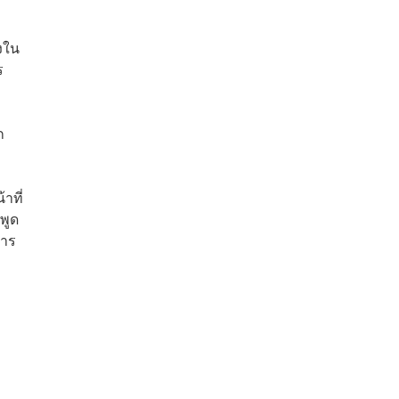
งใน
ร
ก
าที่
พูด
การ