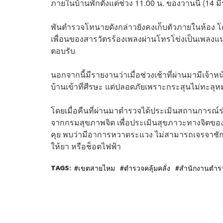
ภายในบ้านพักตั้งแต่ช่วง 11.00 น. ของวานนี้ (14 
พันตำรวจโทนายดังกล่าวยังคงเก็บตัวภายในห้อง โด
เพื่อนของสารวัตรร้องเพลงผ่านโทรโข่งเป็นเพลงแนวล
ตอบรับ
นอกจากนี้มีรายงานว่าเมื่อช่วงเช้าที่ผ่านมามีเจ
บ้านเข้าที่ศีรษะ แต่ปลอดภัยเพราะกระสุนไม่ทะลุหม
โดยเมื่อคืนที่ผ่านมาตำรวจได้ประเมินสถานการณ์ร่วม
จากกรมสุขภาพจิต เพื่อประเมินสุขภาวะทางจิตของ
คุย พบว่ามีอาการหวาดระแวง ไม่สามารถเจรจาชักจ
ให้ยา หรือช็อตไฟฟ้า
TAGS:
เขตสายไหม
ตำรวจคลุ้มคลั่ง
สำนักงานตำรว