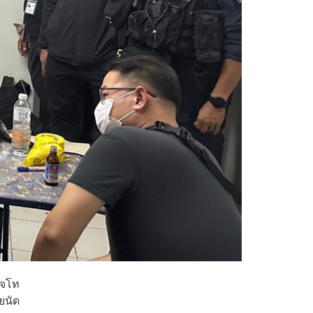
วจโท
ยนัด