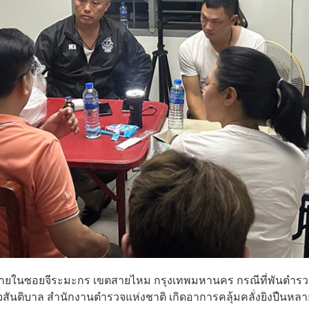
รณ์ภายในซอยจีระมะกร เขตสายไหม กรุงเทพมหานคร กรณีที่พันตำร
ันติบาล สำนักงานตำรวจแห่งชาติ เกิดอาการคลุ้มคลั่งยิงปืนหลา