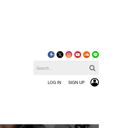
LOG IN
SIGN UP