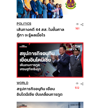
POLITICS
161
เส้นทางคดี 44 สส. ในชั้นศาล
ฎีกา จะรู้ผลเมื่อไร
WORLD
512
สรุปภารกิจอนุทิน เยือน
อินโดนีเซีย ขับเคลื่อนการทูต
เศรษฐกิจเชิงรุก ประกาศหุ้น
ส่วนยุทธศาสตร์ไทย –