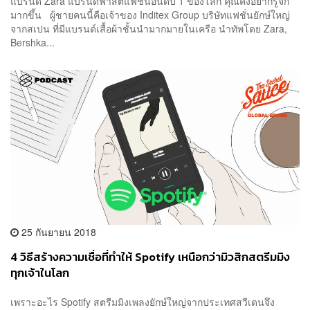
แบรนด์ Zara แบรนด์ฟาสต์แฟชั่นอันดับ 1 ของโลก คุณคงอยากรู้จัก
มากขึ้น ผู้ชายคนนี้คือเจ้าของ Inditex Group บริษัทแฟชั่นยักษ์ใหญ่
จากสเปน ที่มีแบรนด์เสื้อผ้าชั้นนำมากมายในเครือ นำทัพโดย Zara,
Bershka...
25 กันยายน 2018
4 วิธีสร้างความเชื่อที่ทำให้ Spotify เหนือกว่ามิวสิกสตรีมมิง
ทุกเจ้าในโลก
เพราะอะไร Spotify สตรีมมิงเพลงยักษ์ใหญ่จากประเทศสวีเดนจึง