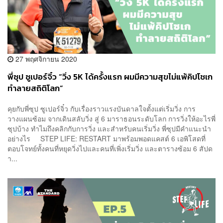
27 พฤศจิกายน 2020
พี่ซุป ซูเปอร์จิ๋ว “วิ่ง 5K ได้ครั้งแรก ผมมีความสุขไม่แพ้คิปโชเก
ทำลายสถิติโลก”
คุยกับพี่ซุป ซูเปอร์จิ๋ว กับเรื่องราวแรงบันดาลใจตั้งแต่เริ่มวิ่ง การ
วางแผนซ้อม จากเดินสลับวิ่ง สู่ 6 มาราธอนระดับโลก การวิ่งให้อะไรพี่
ซุปบ้าง ทำไมถึงคลิกกับการวิ่ง และสำหรับคนเริ่มวิ่ง พี่ซุปมีคำแนะนำ
อย่างไร STEP LIFE: RESTART มาพร้อมพอดแคสต์ 6 เอพิโสดที่
ตอบโจทย์ทั้งคนที่หยุดวิ่งไปและคนที่เพิ่งเริ่มวิ่ง และตารางซ้อม 6 สัปด
า...