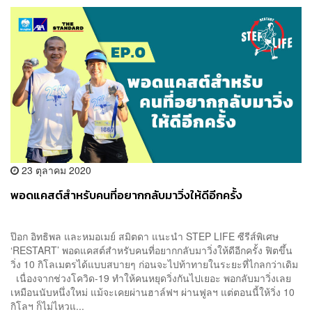
23 ตุลาคม 2020
พอดแคสต์สำหรับคนที่อยากกลับมาวิ่งให้ดีอีกครั้ง
ป๊อก อิทธิพล และหมอเมย์ สมิตดา แนะนำ STEP LIFE ซีรีส์พิเศษ
‘RESTART’ พอดแคสต์สำหรับคนที่อยากกลับมาวิ่งให้ดีอีกครั้ง ฟิตขึ้น
วิ่ง 10 กิโลเมตรได้แบบสบายๆ ก่อนจะไปท้าทายในระยะที่ไกลกว่าเดิม
เนื่องจากช่วงโควิด-19 ทำให้คนหยุดวิ่งกันไปเยอะ พอกลับมาวิ่งเลย
เหมือนนับหนึ่งใหม่ แม้จะเคยผ่านฮาล์ฟฯ ผ่านฟูลฯ แต่ตอนนี้ให้วิ่ง 10
กิโลฯ ก็ไม่ไหวแ...