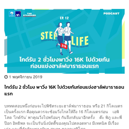
1 พฤศจิกายน 2019
ไกด์รัน 2 ชั่วโมง พาวิ่ง 16K ไปด้วยกันก่อนแข่งฮาล์ฟมาราธอน
แรก
บททดสอบหนึ่งก่อนจะไปพิชิตระยะฮาล์ฟมาราธอน หรือ 21 กิโลเมตร
เป็นครั้งแรก คือคุณควรจะซ้อมวิ่งไกลให้ถึง 16 กิโลเมตรก่อน เอพิ
โสด ‘ไกด์รัน’ พาคุณวิ่งไปพร้อมๆ กันจึงกลับมาอีกครั้ง ต๊ะ พิภู และพี่
ป๊อก อิทธิพล จะเป็นรันนิ่งบัดดี้ของคุณไปตลอดทาง มีเทคนิค มีเรื่อง
เล่า และที่สำคัญเพลงมันๆ สนุกๆ ตลอดเอพิโสด ...