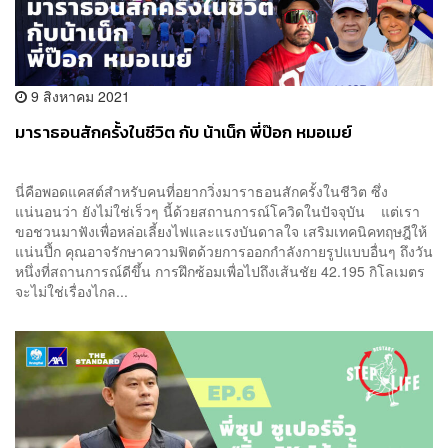
9 สิงหาคม 2021
มาราธอนสักครั้งในชีวิต กับ น้าเน็ก พี่ป๊อก หมอเมย์
นี่คือพอดแคสต์สำหรับคนที่อยากวิ่งมาราธอนสักครั้งในชีวิต ซึ่ง
แน่นอนว่า ยังไม่ใช่เร็วๆ นี้ด้วยสถานการณ์โควิดในปัจจุบัน แต่เรา
ขอชวนมาฟังเพื่อหล่อเลี้ยงไฟและแรงบันดาลใจ เสริมเทคนิคทฤษฎีให้
แน่นปึ้ก คุณอาจรักษาความฟิตด้วยการออกกำลังกายรูปแบบอื่นๆ ถึงวัน
หนึ่งที่สถานการณ์ดีขึ้น การฝึกซ้อมเพื่อไปถึงเส้นชัย 42.195 กิโลเมตร
จะไม่ใช่เรื่องไกล...