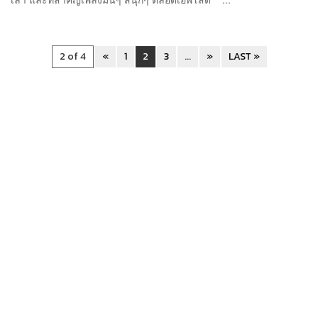
2 of 4
«
1
2
3
...
»
LAST »