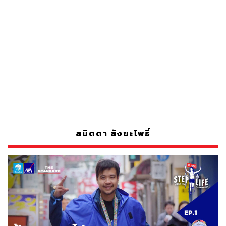
สมิตดา สังขะโพธิ์