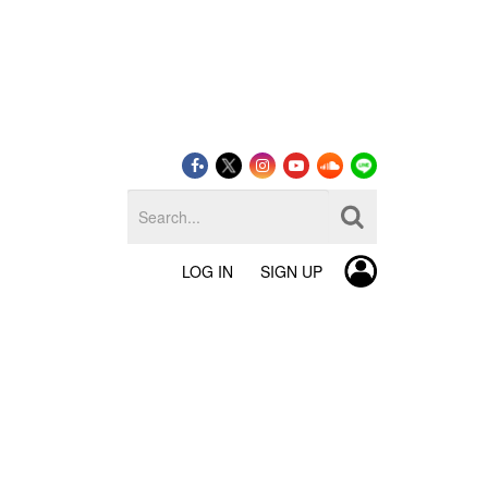
LOG IN
SIGN UP