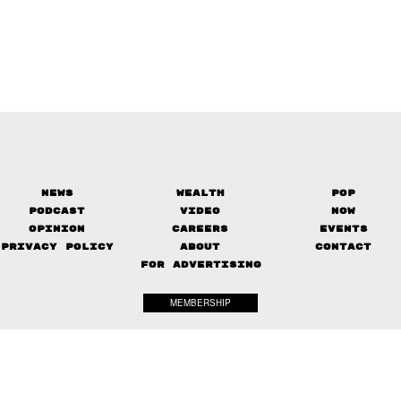
News
Wealth
Pop
Podcast
Video
Now
Opinion
Careers
Events
Privacy Policy
About
Contact
FOR ADVERTISING
MEMBERSHIP
© 2017-
2026
The Standard. All rights reserved.