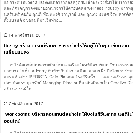
แขกระดับ super a-list ตั้งแต่ดาราฮอลลีวูดยันเชื้อพระวงศ์มาใช้บริการ
และที่สำคัญกำลังขยายอาณาจักรให้ครอบคลุม wellness industry มากที่ส
นครินทร์ คุยกับ คุณตี๋-พัฒนพงศ์ รานุรักษ์ และ คุณตง-ธเนศ จิระเสวกดิลก 
ตั้งแบรนด์ divana ที่มาเริ่มทำธ...
14 พฤศจิกายน 2017
iberry สร้างแบรนด์ร้านอาหารอย่างไรให้อยู่ได้ในยุคแห่งความ
เปลี่ยนแปลง
อะไรคือเคล็ดลับความสำเร็จของเครือบริษัทที่มีคาเฟ่และร้านอาหารย
มากมาย ไล่ตั้งแต่ iberry กับข้าวกับปลา รสนิยม ล่าสุดเพิ่งเปิดอีกสามร้า
แบรนด์ อย่าง iBERISTA, Cafe Pla และ โรงสีริมน้ำ เคน-นครินทร์ คุย
ปลา-อัจฉรา บุรารักษ์ Managing Director ที่ขอผันตัวมาเป็น Creative Dire
สร้างแบรนด์ให...
7 พฤศจิกายน 2017
‘Workpoint’ บริหารคอนเทนต์อย่างไร ให้ปังในทีวีและกระแสดีใ
ออนไลน์