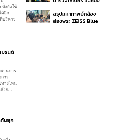
ตำรวจไซเบอร์ แฉช่อง
ับ
ั้งยังใช้
โหว่ 20 หน่วยงานรัฐ
ด้อีก
สรุปมหากาพย์กล้อง
ยันไร้นัยทางการเมือง
ี่บริหาร
ส่องพระ ZEISS Blue
Marine จากสัญญา
ผลิต 8.3 ล้าน สู่ข้อ
พิพาท ‘มาเวลล์ฯ’ ฟ้อง
‘โทน บางแค’ ผิดนัดจ่าย
แบรนด์
หนี้-แอบระบุแบรนด์
่ผ่านการ
ังการ
ไปทางไหน
ังก...
ทันยุค