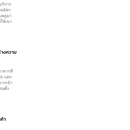
บริการ
มอฉัตร
ับผลูมา
่ให้เขา
ร้างความ
าหารที่
ai) แตก
ยากเข้า
่อตั้ง
ค้า