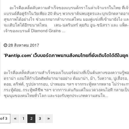
อะไรคือเคล็ดลับความสำเร็จของแบรนด์กราโนล่าเจ้าแรกในไทย ที่เจ
แบรนด์คือคู่รักในวัยเพียง 20 ต้นๆ พวกเขาค้นพบสูตรและบุกเบิกตลาดอ
สุขภาพได้อย่างไร ช่วงแรกยากลำบากแค่ไหน มองคู่แข่งที่เข้ามายังไง 
จะเติบโตได้อีกขนาดไหน เคน-นครินทร์ คุยกับ อูน-ชนิสรา และ แพ็ค-
เจ้าของแบรนด์ Diamond Grains ...
28 สิงหาคม 2017
‘Pantip.com’ เว็บบอร์ดภาพแทนสังคมไทยที่ยังเติบโตได้ดีในยุค
อะไรคือเคล็ดลับความสำเร็จของเว็บบอร์ดม่วงที่เป็นต้นทางของความรู้พอ
ดราม่า แถมให้กำเนิดศัพท์มากมายอย่าง ต้มมาม่า, ม้า, วิ่งควาย, ปูเสื่อรอ, 
ดอย, ดริฟต์, รูปปลากรอบ, ปาหมอน ฯลฯ จากกระทู้หลากหลาย ไม่ว่าจะกระ
กระทู้ด๋อย, กระทู้พลีชีพ ฯลฯ จากการเล่นกันแค่ในแวดวงคนไอที กลายเป็
ชุมนุมของคนไทยทั่วโลก และรองรับทุกประเภทความสนใจ...
 of 3
«
1
2
3
»