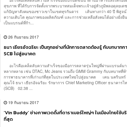
อะไรคือเคล็ดลับความสำเร็จของแบรนด์ชั้นนำด้านอาหารและเครื่องดื่ม
สุขภาพ ที่ได้รับการจัดตั้งจากพระบาทสมเด็จพระเจ้าอยู่หัวภูมิพลอดุลยเดช 
แก้ปัญหาสังคมของชาวเขาในเขตทุรกันดาร เส้นทางกว่า 40 ปี พิสูจน์ให
ความเติบโต คุณภาพของผลิตภัณฑ์ และการช่วยเหลือสังคมได้อย่างยั่งยืน
เป็นแบรนด์ที่ก้า...
26 กันยายน 2017
ธนา เธียรอัจฉริยะ เป็นทุกอย่างที่นักการตลาดต้องรู้ กับบทบาทก
SCB ไปสู่อนาคต
อะไรคือเคล็ดลับความสำเร็จของมือการตลาดรุ่นใหญ่ที่ผ่านแบรนด์มา
หลากหลาย เช่น DTAC, Mc Jeans รวมถึง GMM Grammy กับบทบาทที่ท
การพาธนาคารที่เก่าแก่ที่สุดในประเทศไทยไปสู่อนาคต เคน นครินทร์ ค
คุณโจ้ ธนา เธียรอัจฉริยะ รักษาการ Chief Marketing Officer ธนาคารไ
(SCB) 02.38 ...
19 กันยายน 2017
‘Vin Buddy’ ช่างภาพเวดดิ้งที่ดาราเบอร์ใหญ่ๆ ในเมืองไทยใช้บ
ที่สุด