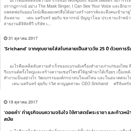
อะไรคือเคล็ดลับความสำเร็จของ Workpoint ช่องทีวีที่ผลิตรายการระด
ปรากฏการณ์ อย่าง The Mask Singer, I Can See Your Voice และอีกมาก ท
แพลตฟอร์มออนไลน์เพื่อเผยแพร่สื่อได้อย่างสร้างสรรค์และดึงคนเข้ามาดูไ
ล้นหลาม เคน นครินทร์ คุยกับ ชลากรณ์ ปัญญาโฉม ประธานเจ้าหน้าท
สายงานดิจิทัลทีวี บริษัท เ...
31 ตุลาคม 2017
‘Srichand’ จากคุณยายใส่สไบกลายเป็นสาววัย 25 ปี ด้วยการรี
อะไรคือเคล็ดลับความสำเร็จของแบรนด์เครื่องสำอางเก่าแก่ของไทย ที
รีแบรนด์ครั้งใหญ่และสร้างความเซอร์ไพรส์ให้ลูกค้ามาได้เรื่อยๆ เบื้องหล
ทำงานเป็นอย่างไร วัฒนกรรมองค์กรน่าสนใจแค่ไหน และในอนาคตจะ
เคน-นครินทร์ คุยกับ รวิศ หาญอุตสาหะ CEO Srichand ศรีจันทร์หล
19 ตุลาคม 2017
‘ดอยคำ’ ทำธุรกิจบนความจริงใจ ใช้ศาสตร์พระราชา และก้าวหน้า
สมัย