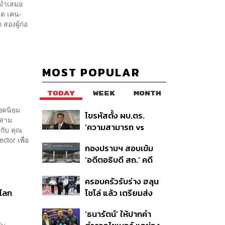
สม่ำเสมอ
ุด เคน-
สองผู้ก่อ
MOST POPULAR
TODAY
WEEK
MONTH
อดนิยม
ไขรหัสตั้ง ผบ.ตร.
นสาม
‘ความสามารถ vs
กับ คุณ
อาวุโส’ และอนาคตการ
ctor เพื่อ
กองปราบฯ สอบเข้ม
ปฏิรูปสีกากี กับ
‘อดีตอธิบดี สถ.’ คดี
พล.ต.อ. เอก อังสนา
ทุจริตสอบท้องถิ่น แจ้ง
นนท์
ครอบครัวรับร่าง ฮลุน
6 ข้อหาหนัก จ่อชง
นโลก
โซโล่ แล้ว เตรียมส่ง
ป.ป.ช. 12 ส.ค. นี้
ชันสูตรหาสาเหตุการ
‘ธนารัตน์’ ให้ปากคำ
เสียชีวิต