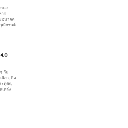
้าของ
าหาร
และอนาคต
วุฒิกานต์
 4.0
ๆ กับ
เผือก, ติด
ทู้ดัก,
นแหล่ง