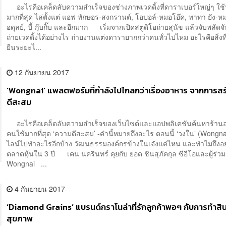
อะไรคือเคล็ดลับความสำเร็จของช่างภาพเวดดิ้งที่ดาราเบอร์ใหญ่ๆ ใช้
มากที่สุด ไล่ตั้งแต่ แอฟ ทักษอร-สงกรานต์, โอปอล์-หมอโอ๊ค, ทาทา ยัง-ห
อดุลย์, บี้-กุ๊บกิ๊บ และอีกมาก เริ่มจากเปิดสตูดิโอถ่ายสุนัข แล้วจับพลัดจ
ถ่ายเวดดิ้งได้อย่างไร ถ่ายงานแต่งดารายากกว่าคนทั่วไปไหม อะไรคือสิ่งที
ยืนระยะไ...
12 กันยายน 2017
‘Wongnai’ แพลตฟอร์มที่กำลังไปไกลกว่าเรื่องอาหาร จากการส
ดีสะสม
อะไรคือเคล็ดลับความสำเร็จของเว็บไซต์และแอปพลิเคชันค้นหาร้านอ
คนใช้มากที่สุด ‘ความดีสะสม’ -คำนี้หมายถึงอะไร ตอนนี้ ‘วงใน’ (Wongn
ไลน์ไปทำอะไรอีกบ้าง วัฒนธรรมองค์กรข้างในเจ๋งแค่ไหน และทำไมถึงอ
ตลาดหุ้นใน 3 ปี เคน นครินทร์ คุยกับ ยอด ชินสุภัคกุล ซีอีโอและผู้ร่วมก
Wongnai ...
4 กันยายน 2017
‘Diamond Grains’ แบรนด์กราโนล่าที่รักลูกค้าพอๆ กับการทำสิน
สุขภาพ