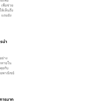
เพื่อ
เพื่อช่วย
้เห็นถึง
 แถมยัง
ารนำ
อย่าง
้าทายใน
ุยกับ
ทยพาณิชย์
ริการมาก