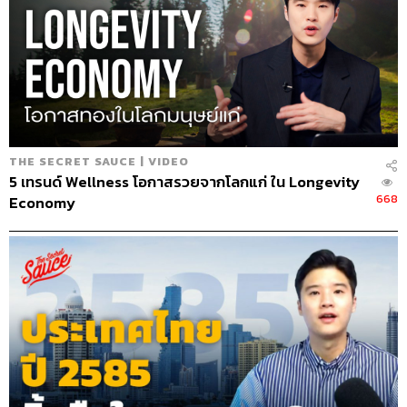
16.08
แนวคิดในการแตกไลน์
เริ่มตั้งแต่การตั้งชื่อวงใน คิดเลยว่าไม่ควรตั้งชื่อที่สื่อถึง
อาหารเกินไปเพราะในอนาคตอาจจะมีการรีวิวอย่างอื่น
ด้วย อย่างเว็บไซต์ที่เป็นแรงบันดาลใจ อย่าง
Tripadvisor หรือ Yelp เขารีวิวหลายอย่าง อาหาร
คลินิก ร้านตัดขนแมว มีหมดเลย ก็มองว่าอีกหน่อยจะ
THE SECRET SAUCE | VIDEO
ทำแบบนี้บ้าง
5 เทรนด์ Wellness โอกาสรวยจากโลกแก่ ใน Longevity
มองจากโอกาสที่มีตลาด คู่แข่ง การเติบโต คุณยอดเห็น
668
Economy
ว่า beauty กับ travel น่าสนใจ travel มันใหญ่กว่าเยอะ
เลย แต่ไม่ได้โตเร็วเท่า beauty แถมคู่แข่งของ travel
เยอะมาก เป็น red ocean ฉลามเยอะ กลับมาที่ความดี
สะสม เว็บไซต์ที่ดีอยู่แล้วเยอะเลย เลยตัดสินใจไปที่
beauty
ส่วน cooking มีลูกค้าขอมาว่า วงในทำสูตรอาหารด้วย
สิ พอลองทำ ปรากฏว่ามันฮิตแบบล้านวิวอย่างต่อเนื่อง
ก็เริ่มมารีเสิร์ชอย่างจริงจัง ถึงรู้ว่าคนเสิร์ชหาสูตรทำ
อาหารเยอะมาก เมนูข้าวมันไก่ ผัดไทย มันยังไม่มีที่ดีๆ