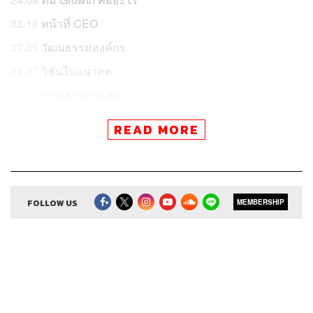
32.16
หน้าที่ CEO
37.09
วัฒนธรรมองค์กร
39.47
วิชันในอนาคต
42.40
การเข้าตลาดหุ้น
49.34
แนะนำคนทำธุรกิจ
READ MORE
54.02
Secret Sauce
อะไรคือเคล็ดลับความสำเร็จของเว็บไซต์และ
แอปพลิเคชันค้นหาร้านอาหารที่คนใช้มากที่สุด ‘ความดี
FOLLOW US
MEMBERSHIP
สะสม’ -คำนี้หมายถึงอะไร ตอนนี้ ‘วงใน’ (Wongnai) แตกไลน์
ไปทำอะไรอีกบ้าง วัฒนธรรมองค์กรข้างในเจ๋งแค่ไหน และ
ทำไมถึงอยากเข้าตลาดหุ้นใน 3 ปี
เคน นครินทร์ คุยกับ ยอด ชินสุภัคกุล ซีอีโอและผู้ร่วมก่อ
ตั้ง Wongnai