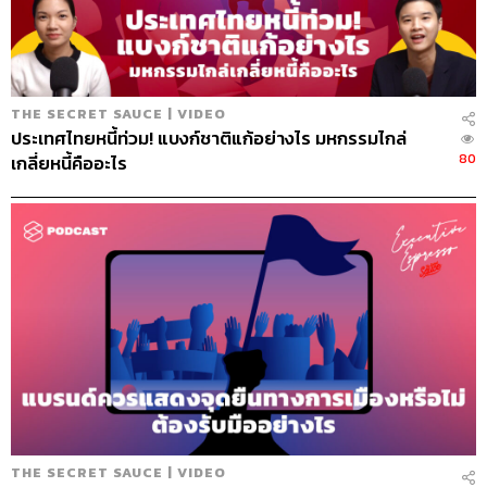
จำนวนเท่านี้ขายโฆษณาไม่ได้เลย เกิดความเครียด อายเพื่อน
เงินไม่มี ขาดทุน 5-6 ล้าน หรือมีคนฟ้อง ถึงแม้เราจะมี
เงื่อนไขตั้งไว้แล้ว แต่ก็ยังมีคนฟ้อง ห้ามไม่ให้เอารูปไปใช้
ร้านอาหารโทรมาด่าว่ารีวิวไม่ดี ไม่ใช่ความจริง สิ่งเหล่านี้ก็
THE SECRET SAUCE | VIDEO
บั่นทอนจิตใจในระยะสั้น แต่สุดท้ายก็คิดได้ว่ามันคือปัญหาที่ดี
ประเทศไทยหนี้ท่วม! แบงก์ชาติแก้อย่างไร มหกรรมไกล่
(good problems) เพราะเรามีคนใช้เยอะมากจนคนเหล่านี้
80
เกลี่ยหนี้คืออะไร
ต้องแคร์ สร้างอิมแพกต์ได้ ดังนั้นเราก็สามารถสู้กับปัญหาได้
หมด
10.56
จุดเปลี่ยนและวิธีคิดในการมองปัญหา
ความอึด อดทน ไม่ยอมแพ้ คุณยอดและทีมงานไม่เคย
มาบ่นว่าจะเลิกดีไหม จะทำต่อดีไหม มีแต่พูดกันว่าจะ
ทำอะไรต่อ ขั้นต่อไปคืออะไร ฟีเจอร์อะไรที่ทำให้คน
เข้ามาใช้เยอะขึ้น เรามีแต่เพิ่มสิ่งที่อยากจะทำ ตอนนั้น
มีสิ่งที่อยากจะทำเกินหนึ่งพันอย่าง เปลี่ยนจากพลังลบ
เป็นพลังบวก
โชคและโอกาสก็มีส่วน พอสมาร์ทโฟนเข้ามา
THE SECRET SAUCE | VIDEO
อินเทอร์เน็ตเข้ามา ทำให้เซอร์วิสเข้าถึงคนได้เยอะขึ้น