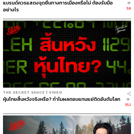
แบรนด์ควรแสดงจุดยืนทางการเมืองหรือไม่ ต้องรับมือ
มาก แต่เราเองก็ทำอะไรเยอะเหมือนกันก่อนจะถึง
58
อย่างไร
จังหวะนั้น เพราะตอนโอกาสมา โปรดักต์เราพร้อมแล้ว
มันก็ยิ่งไปได้เร็วขึ้น
“เว็บไซต์แบบ UGC (User Generated
Content) มันมี positive network effect ยิ่ง
มีคนใช้เยอะ ยิ่งมีรีวิวเยอะ เว็บไซต์ยิ่งมี
ประโยชน์ มันก็เลยเป็นตลาดที่เรียกว่า
winner
takes all
คือยิ่งมีคนใช้เยอะที่สุดก็จะใหญ่ขึ้น
THE SECRET SAUCE | VIDEO
เรื่อยๆ ในขณะที่อันดับสอง สาม ก็จะมีโอกาส
หุ้นไทยสิ้นหวังจริงหรือ? ทำไมผลตอบแทนแย่ติดอันดับโลก
ขึ้นมาได้น้อย”
352