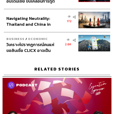
อินโดนีเซีย ขับเคลื่อนการทูต
ได้ต่างๆ ก็จะตามเข้ามา
เศรษฐกิจเชิงรุก ประกาศหุ้น
ทุกวันนี้มีลูกค้าและเอเจนซีติดต่อเข้ามาประมาณ 300
ส่วนยุทธศาสตร์ไทย –
ครั้งต่อสัปดาห์
Navigating Neutrality:
อินโดนีเซีย
172
โปรดักต์ของวงในไม่ใช่แค่แอปฯ หรือเว็บไซต์ แต่มัน
Thailand and China in
the Age of a New Global
คือประสบการณ์ทั้งหมดตั้งแต่เปิดเข้ามาเลย
Order
user คือสิ่งที่สำคัญมาก อัตราการเติบโตของรายได้ ขึ้น
BUSINESS
/
ECONOMIC
อยู่กับ user ดังนั้นการทำความดีสะสมให้ user จึง
วิเคราะห์ปรากฏการณ์คนแห่
2.6K
สำคัญมาก
ขอสินเชื่อ CLICX อาจเป็น
ไม่ใช่แค่มีเดียแบบ UGC (User Generated Content)
เพียงยอดภูเขาน้ำแข็ง ของ
แต่ทุกธุรกิจต้องมีคุณค่าให้ในตัวเอง เช่น น้ำดื่มที่เป็น
ปัญหาหนี้ครัวเรือนไทยที่ถูก
น้ำแร่ ต้องสร้างคุณค่าให้คนซื้อเชื่อว่า มันดี มันให้
ซุกไว้
RELATED STORIES
ความรู้สึกพิเศษ
08.27
ปัญหาและความผิดพลาด
คุณยอดแบ่งปัญหาเป็น 2 แบบคือ ปัญหาที่ไม่ดี (bad
problems) เช่น ในปี 2012 ไม่มีคนใช้เว็บไซต์ เปิดมา 2 ปีแล้ว
มีสมาชิกแค่ 30,000 คน ซึ่งน้อยกว่าปัจจุบันร้อยเท่า คน