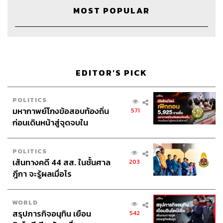
ฝึกงานอีก 20 คน รวมเป็นเกือบ 200 ชีวิต
MOST POPULAR
คุณยอดต้องการสื่อสารวิชันของตัวเองให้พนักงานทุก
คนได้รู้ เป็นเรื่องสำคัญของบริษัท พอพูดพรีเซนต์จบ
พนักงานเห็นว่าดี อยากให้ทุกคนได้รับทราบร่วมกัน เลย
ต้องเขียนอีกรอบพร้อมส่งไปหาทุกคน แล้วมีน้องอีกคน
พูดว่าแมสเสจมันกว้าง มันพูดถึงภาพรวมประเทศไทย
EDITOR'S PICK
เลยให้เขียนลงโซเชียลดีกว่า
POLITICS
03.56
มหากาพย์โกงข้อสอบท้องถิ่น
571
อะไรคือสิ่งที่ทำให้มาถึงทุกวันนี้
ก่อนเดินหน้าสู่จุดจบใน
แพลตฟอร์มมันมีประโยชน์กับคนใช้งานทุกคน ทำให้
สัปดาห์นี้
ระบบค้นหามันดี มีรีวิวจากผู้ใช้จริง พยายามพัฒนาสิ่งนี้
มาเกือบ 7 ปี ให้รีวิวมันมากขึ้น ทำให้ผู้ใช้มากขึ้น
POLITICS
เส้นทางคดี 44 สส. ในชั้นศาล
ในการทำให้ผู้ใช้มากขึ้นก็ต้องทำระบบให้ดี ให้เสิร์ชเจอ
203
ฎีกา จะรู้ผลเมื่อไร
ง่าย มีอัลกอริทึมที่ดี ข้อมูลสมเหตุสมผล เคลียร์ข้อมูล
เก่าๆ ที่ไม่มีแล้วเพื่อป้องกันการเข้าใจผิด ทำทุกอย่างให้
ประสบการณ์การใช้งานมันดี คุณยอดเรียกสิ่งนี้ว่า
WORLD
‘ความดีสะสม’ คือสร้างคุณค่าให้กับผู้ใช้งาน พอมี
สรุปภารกิจอนุทิน เยือน
542
ความดีสะสมมากขึ้น มีชื่อเสียง คนก็อยากร่วมงาน ราย