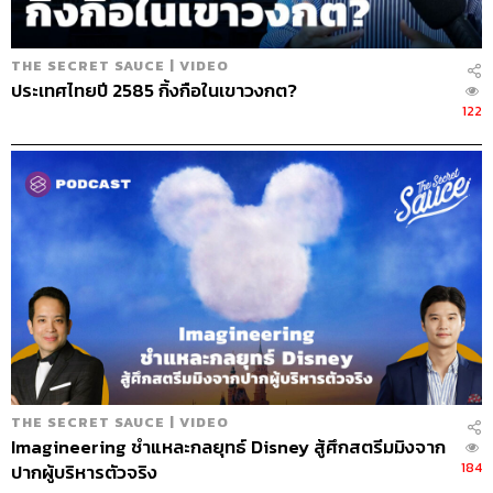
คุณภาพก็ยังไม่ได้ถูกจัดอันดับขนาดนั้น
เรื่อง Line Man ต้องยกความดีให้ Line โอกาสนี้พลาด
ไม่ได้ ธุรกิจส่งอาหารยังน้อยอยู่มาก ถือเป็นการตัดสิน
THE SECRET SAUCE | VIDEO
ใจที่ดีมาก ผลตอบรับดีมาก
ประเทศไทยปี 2585 กิ้งกือในเขาวงกต?
Alipay คนจีนเข้ามาเมืองไทยเยอะ เรื่องการใช้โมบายล์
122
เพย์เมนต์น่าจะเข้าไทยในไม่ช้า เพราะจีนนำไปก่อน
แล้ว
24.08
เทคนิคทำให้จำนวนผู้ใช้เติบโต
การบริหารและตั้งเป้าหมายให้ทีม คุณยอดเป็นวิศวกร
มาก่อน จะบ้าเรื่องตัวเลข ทุกอย่างที่ทำจะพยายามวัด
อิมแพกต์
คุณยอดเรียกทีมมาร์เก็ตติ้งว่าทีม Growth สมมติทีมจ่าย
เงินไปเท่านี้ แล้วผลมันกลับมาเท่าไร ต้องวัดออกมาให้
ได้
เราไม่ได้อยากเป็นการตลาดทั่วไปที่ทำมาร์เก็ตติ้ง
THE SECRET SAUCE | VIDEO
ทำแคมเปญ ทำ commercial ad สิ่งที่ทำน่าจะ
Imagineering ชำแหละกลยุทธ์ Disney สู้ศึกสตรีมมิงจาก
contribute ทุก
growth
ถ้า
growth คือผู้ใช้ คือรีวิว สิ่งที่
184
ปากผู้บริหารตัวจริง