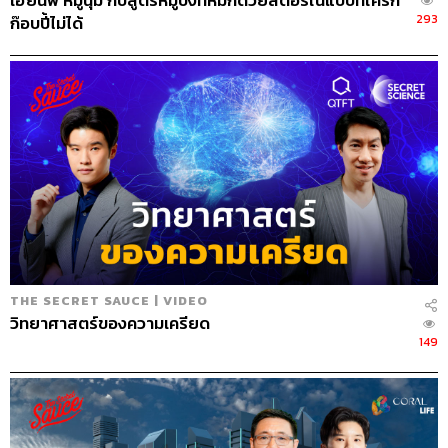
เฮียนพ หมูนุ่ม กับสูตรหมูปิ้งที่หมักด้วยสตอรีในแบบที่ใครก็
293
ก๊อบปี้ไม่ได้
ทีมงานมีวิธีการคิดแต่ละห้องอย่างไร
“การแบ่งห้องมันมีหลายปัจจัย ปัจจัยแรกคือสมาชิกเรียกร้อง
เมื่อ 20 ปีที่แล้วตอนที่เรามีห้องเฉลิมไทยขึ้นมา ห้องนี้คุยเรื่อง
บันเทิง ศิลปะ มีทั้งหนังไทย หนังต่างประเทศ ละครหลังข่าว
ดารา นักร้อง นักแสดง การ์ตูน ศิลปะ คอมมูนิตี้มันใหญ่ขึ้น
เริ่มมีการรีเควสต์ กลุ่มเพลงและดนตรีขอแยกก่อนเลยเป็น
ห้องเฉลิมกรุง หรืออย่างห้องหอศิลป์ ทีมงานมองเห็นว่าศิลปะ
มันไปจมกับละคร เราอยากให้ศิลปะที่เป็นอาร์ตจริงๆ มันเด่น
ขึ้นมา หรืออย่างห้องการ์ตูน เขาก็ขอแยก จนล่าสุดเหลือแค่
หนังกับละครอยู่ที่เดียวกัน ละครเนี่ยมันเป็นกลุ่มใหญ่มาก มัน
คือละครหลังข่าว สารพัดซีรีส์ ในขณะที่หนังเข้าทุกวัน
THE SECRET SAUCE | VIDEO
พฤหัสบดี กลุ่มหนังรู้สึกว่าตัวเองโดนเบียด ละครเลยแยกออก
วิทยาศาสตร์ของความเครียด
มาเป็นห้องบางขุนพรหม กลายเป็นว่าเฉลิมไทยก็เล็กลง และ
149
บางขุนพรหมกลายเป็นห้องใหญ่สุด เพราะความแมส วงการ
บันเทิงมันคือเรื่องที่คนสนใจ
“ห้องบางห้องเปิดจากทีมงานมองกันเอง เช่น เรามองว่าเมื่อ
2-3 ปีก่อนมีกระทู้ที่ติดอันดับที่สองของปีนั้น ชื่อว่า ดูดวงถาวร