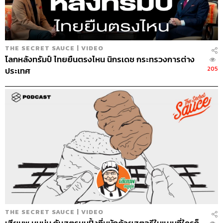
เข้ามาแทน
“Pantip ทุกวันนี้เราเด็กลง ก่อนที่จะรีโนเวตเว็บไซต์ คนเล่น
เราอายุประมาณ 30 ปีขึ้นไป แต่ปัจจุบันเราเด็กลงมาเป็นอายุ
18 ปีขึ้นไป เด็กสุดที่เคยเจอคือเด็กผู้หญิงอายุ 12 ปี ตั้งกระทู้
THE SECRET SAUCE | VIDEO
ถ่ายรูปให้คนช่วยมาคอมเมนต์วิจารณ์ ขณะที่อายุมากสุดที่
โลกหลังทรัมป์ ไทยยืนตรงไหน นิกรเดช กระทรวงการต่าง
เคยเจอ เล่นมาตั้งแต่ปี 2546 ตอนนี้อายุ 87 แล้ว เล่นมานาน
205
ประเทศ
มาก เล่นเป็นประจำ คุยทุกวัน ตั้งกระทู้ทุกวัน เป็นกลุ่มผู้ใช้ที่
น่าสนใจ เขาอาจจะมีเวลาเยอะ เกษียณแล้ว ไม่ต้องทำอะไร
ได้แก้เหงา ได้คุยกับเพื่อน ได้แลกเปลี่ยนกัน”
09.42
ชาว Pantip เป็นคนแบบไหน
“มันแล้วแต่กลุ่ม คือคอมมูนิตี้ของเรารองรับคนตั้งแต่วัยรุ่น
เลย วัยรุ่นเข้าห้องสยาม เข้าห้องเฉลิมไทย คุยเรื่องหนัง เข้า
ห้องบางขุนพรหม ชวนกันดูละคร พอวัย
ทำงาน เริ่มเข้าห้อง
สีลม ห้องสินธร คุยเรื่องการลงทุน อยากซื้อบ้าน ไปห้อง
ชายคา ซื้อรถ ไปห้องรัชดา แต่งงาน เข้าห้องบางรัก มีลูก เข้า
ห้องชานเรือน เริ่มมีอายุ เข้าห้องสวนลุม วัยเกษียณ คุยกันที่
THE SECRET SAUCE | VIDEO
ห้องดิโอลด์สยาม ครอบคลุมทุกช่วงอายุ ทุกความสนใจ”