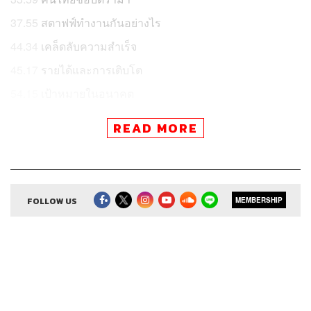
37.55
สตาฟฟ์ทำงานกันอย่างไร
44.34
เคล็ดลับความสำเร็จ
45.17
รายได้และการเติบโต
54.15
เป้าหมายในอนาคต
55.55
Secret Sauce
READ MORE
อะไรคือเคล็ดลับความสำเร็จของเว็บบอร์ดม่วงที่เป็นต้นทาง
ของความรู้พอๆ กับดราม่า แถมให้กำเนิดศัพท์มากมายอย่าง
ต้มมาม่า, ม้า, วิ่งควาย, ปูเสื่อรอ, เผือก, ติดดอย, ดริฟต์, รูป
FOLLOW US
MEMBERSHIP
ปลากรอบ, ปาหมอน ฯลฯ จากกระทู้หลากหลาย ไม่ว่าจะ
กระทู้ดัก, กระทู้ด๋อย, กระทู้พลีชีพ ฯลฯ
จากการเล่นกันแค่ในแวดวงคนไอที กลายเป็นแหล่งชุมนุม
ของคนไทยทั่วโลก และรองรับทุกประเภทความสนใจ อยากรู้
เรื่องอะไร ที่นี่มีคำตอบทั้งนั้น หรืออย่างน้อย ก็มีคนพร้อมคุย
กับคุณทั้งนั้น
เคน นครินทร์ คุยกับ
บอย-อภิศิลป์ ตรุงกานนท์
ประธานเจ้า