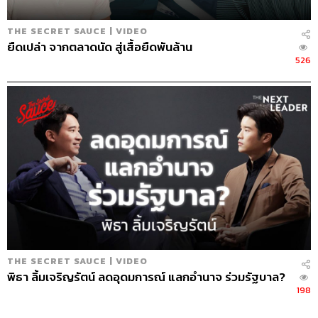
ให้หน่อยค่ะ และถ่ายรูปมือตัวเองลงกระทู้ ถ่ายหน้ามือ สันมือ
คนที่ดูดวงเป็นก็เข้ามาดูกัน มีกระทู้รีวิวหมอดูด้วย ทั้งหมอดูที่
THE SECRET SAUCE | VIDEO
อยู่ใน Pantip เอง และหมอดูข้างนอกด้วย เป็นห้องเฉพาะทาง
ยืดเปล่า จากตลาดนัด สู่เสื้อยืดพันล้าน
ที่เหนียวแน่นมาก
526
“อย่างห้องดิโอลด์สยามที่เราเพิ่งเปิดตอนสงกรานต์ที่ผ่านมา
เราคิดว่าสังคมไทยกำลังจะเข้าสู่สังคมผู้สูงอายุ ตอนแรกที่คุย
กันก็ไม่แน่ใจว่าผู้สูงอายุจะเล่น
Pantip เ
หรอ เพราะเว็บไซต์
เราไม่ได้เล่นง่าย เรารู้ว่าผู้สูงอายุเล่นไลน์ เขาคุยกับเพื่อนเขา
เรามองว่าห้องนี้ กลุ่มเป้าหมายหลักไม่ได้ทำเพื่อผู้สูงอายุ
หรอก แต่นึกถึงพวกเราคนวัยทำงานที่มีคุณพ่อ คุณแม่ บางที
เราอยากหาที่ปรึกษา คุณพ่อเริ่มมีอาการอัลไซเมอร์ ทำยังไง
ดี? ซึ่งห้องนี้ก็จะมีกลุ่มวัยทำงานเป็นกลุ่มหลัก และกลุ่มผู้สูง
อายุเป็นอีกกลุ่มหนึ่งเหมือนกัน”
17.59
THE SECRET SAUCE | VIDEO
พิธา ลิ้มเจริญรัตน์ ลดอุดมการณ์ แลกอำนาจ ร่วมรัฐบาล?
กระทู้ที่คนเข้าเยอะที่สุดมียอดวิวประมาณเท่าไร
198
“หลักล้าน เมื่อสัก 2-3 ปีก่อน กระทู้ดูดวงถาวรญี่ปุ่น (แม่น
มาก) ที่บอกว่าติดอันดับสอง อันดับหนึ่งมียอดวิว 7 ล้านกว่า