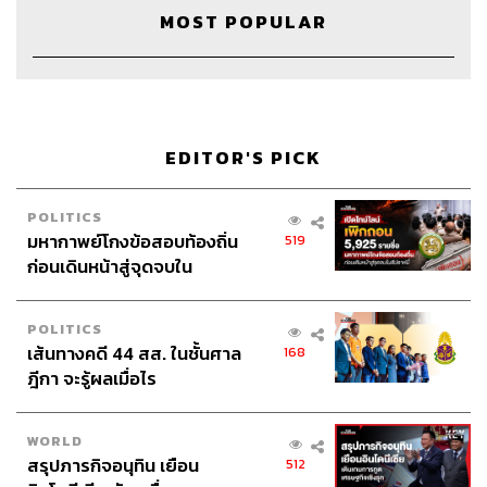
หนักมาก ตัดสินใจยาก จนในที่สุดก็ตัดสินใจเอาเลขบัตร
MOST POPULAR
ประชาชนผูกเข้ากับล็อกอิน คนจะเล่นเว็บไซต์ต้องส่งสำเนา
บัตรประชาชนมายืนยันตัวตนก่อน สรุปพอทำไปวันแรก คน
ด่าเลย คนกลัวเอาไปทำทุจริต เขาไม่เข้าใจว่าจะเอาเลขบัตร
ประชาชนไปทำอะไร เราตั้งใจทำเรื่องนี้เพื่อตอบสังคมว่าเรา
ไม่ได้เพิกเฉย เรามีการดูแลเนื้อหา ดูแลคนที่เข้ามาโพสต์ สิ่ง
EDITOR'S PICK
นี้เป็นจุดเปลี่ยนสำคัญที่ทำให้เกิดหลายๆ อย่างตามมา เช่น
พอคนจะสมัคร Pantip ต้องใช้บัตรประชาชน คนที่ยินดีสมัคร
POLITICS
จะรู้สึกว่าล็อกอินเป็นสิ่งมีค่า เป็นตัวเขาจริงๆ เขาจะตั้งใจ
มหากาพย์โกงข้อสอบท้องถิ่น
519
รักษาล็อกอิน เลยตั้งใจโพสต์อะไรที่มันดี ไม่หยาบคาย ทำให้​
ก่อนเดินหน้าสู่จุดจบใน
คุณภาพคอมมูนิตี้ดีขึ้นกว่าสมัยก่อน แต่มันก็ส่งผลต่อการใช้
สัปดาห์นี้
งานเหมือนกัน คนมองว่า Pantip สมัครยาก เข้ามาเล่นยาก
คนก็สมัครน้อยลง
POLITICS
เส้นทางคดี 44 สส. ในชั้นศาล
168
ฎีกา จะรู้ผลเมื่อไร
“หลังจากเราใช้ระบบนี้ไปสักพัก เริ่มเกิดไอเดีย สำหรับบางคน
ที่ไม่แฮปปี้กับการยืนยันบัตรประชาชน ยังไม่ไว้ใจ Pantip เรา
เลยเสนอทางเลือกเป็น SMS ยืนยันตัวตน ทำให้คนมีช่องทาง
WORLD
เข้ามาเล่นมากขึ้น จนถึงยุคที่มีสื่อโซเชียลมีเดีย เราคิดว่า
สรุปภารกิจอนุทิน เยือน
512