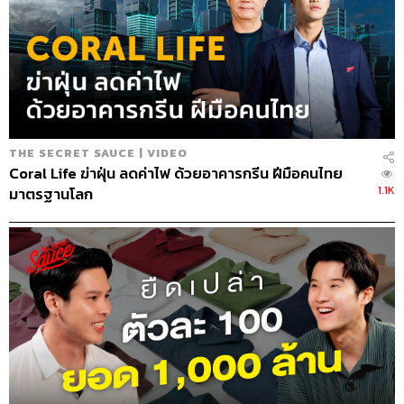
แบบญี่ปุ่น (แม่นมาก)
pantip.com/topic/32205199
เป็นกระทู้
ที่คนอ่านหลายล้านวิว บ่งบอกความเป็นคนไทยได้ชัดเจนว่าน
อกจากเรื่องบันเทิง ดารา ก็มีเรื่องดูดวง ซึ่งก่อนหน้านั้นเรา
สนใจเรื่องกลุ่มพระเครื่อง เห็นว่าบนออนไลน์มีการซื้อขาย
พระเครื่องกัน เป็นตลาดเฉพาะทางที่มีดีมานด์พอสมควร แต่
เดิมกลุ่มพระเครื่องรวมกันอยู่ที่ห้องจตุจักร คุยเรื่องต้นไม้
สัตว์เลี้ยง ของสะสม แล้วห้องนี้มีแต่หมาแมว พอพระเครื่อง
ไปอยู่ในห้องนั้นก็จะดูแปลกๆ เราเลยอยากดึงพระเครื่องออก
THE SECRET SAUCE | VIDEO
Coral Life ฆ่าฝุ่น ลดค่าไฟ ด้วยอาคารกรีน ฝีมือคนไทย
มา แต่การที่ดึงพระเครื่องออกมาก็กลัวไม่เกิด เลยเห็นว่ามันมี
1.1K
มาตรฐานโลก
ดูดวงที่พอจะไปด้วยกันได้ เลยเปิดห้องพรหมชาติขึ้นมา”
ปกติใครเป็นคนตั้งชื่อ
“เป็นสิ่งที่ยาก มันมีหลายอย่าง การตั้งชื่อห้องเป็นศาสตร์อย่าง
หนึ่ง ทีมงานคิดด้วย หรือบางครั้งสมาชิกเป็นคนเสนอก็มี
อย่างห้องพรหมชาติ เราเปิดมาก็ไม่รู้คนจะคุยกันแบบไหน แต่
พอเปิดก็ได้เห็นอะไรแปลกๆ เยอะ ความน่ารักแบบห้องพรหม
ชาติ คือบางคนเขาศึกษาเรื่องการดูดวงมา อยากฝึก เลยตั้ง
กระทู้รับดูดวงฟรี 5 คน ใครอยากดูให้ไปบริจาคเงินแล้วส่ง
หลักฐานมา เขาจะดูให้ หรือตั้งกระทู้แบบ รบกวนช่วยดูดวง