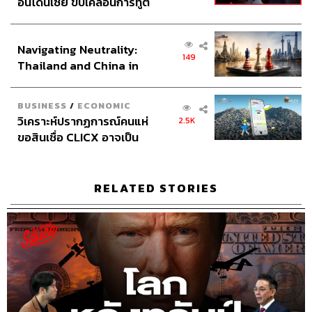
เว็บไซต์ควรจะเปิดกว้างมากขึ้น เปิดให้มีการล็อกอินผ่านกู
อินโดนีเซีย ขับเคลื่อนการทูต
เกิล เฟซบุ๊ก แต่คนกลุ่มนี้เราจะให้สิทธิ์น้อยกว่า เช่น ถ้าอยาก
เศรษฐกิจเชิงรุก ประกาศหุ้น
โหวตกระทู้แนะนำ ต้องเป็นล็อกอินบัตรประชาชนเท่านั้น”
ส่วนยุทธศาสตร์ไทย –
Navigating Neutrality:
อินโดนีเซีย
149
Thailand and China in
07.00
the Age of a New Global
ทำไม Pantip ยังได้รับความนิยมในยุคที่เรามีโซเชียลอื่นๆ
Order
มากมาย
BUSINESS
/
ECONOMIC
“ผมว่ามันอยู่ที่คอมมูนิตี้เลยนะ ไม่ได้อยู่ที่ฟีเจอร์ของเว็บไซต์
วิเคราะห์ปรากฏการณ์คนแห่
2.5K
หรอก ความจริง Pantip จะทำแบบเฟซบุ๊กก็ได้ มันอยู่ที่กลุ่ม
ขอสินเชื่อ CLICX อาจเป็น
คนเล่นเลย แต่ละห้องมันมีกลุ่มของเขาอยู่ คนที่เล่นประจำจะ
เพียงยอดภูเขาน้ำแข็ง ของ
สร้างคอนเทนต์ที่มันน่าสนใจ พอมันไวรัลได้ดี เวลามีคอน
ปัญหาหนี้ครัวเรือนไทยที่ถูก
เทนต์แบบนี้ คนก็มาลงในเว็บไซต์เราอีก เป็นวัฏจักรของมัน
ซุกไว้
RELATED STORIES
“มันก็มีดรอปลงบ้างหลังจากมีเฟซบุ๊กเข้ามา เป็น
life cycle
ของมัน คือคนที่เล่น Pantip เมื่อ 20 ปีที่แล้วเขาเกิดความรู้สึก
อิ่มตัว เปลี่ยนไปเล่นแพลตฟอร์มอื่น แล้วสักพักหนึ่งก็มีอาการ
โหยหา Pantip กลับมาเล่นเหมือนเดิม มันอยู่ที่เรื่องช่วงอายุ
ด้วย คนที่เล่นเมื่อ 20 ปีที่แล้วในยุคนั้นเป็นกลุ่มนักศึกษาถึงวัย
ทำงานตอนต้น พอโตขึ้น เขาเริ่มทำงานแล้ว หน้าที่การงาน
เยอะ อาจไม่มีเวลาเล่นเท่าสมัยก่อน มันก็จะมีคนกลุ่มใหม่ๆ