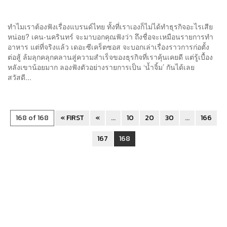
ทำไมเราต้องฟังเรื่องแบรนด์ไทย ทั้งที่เราเองก็ไม่ได้ทำธุรกิจอะไรเสีย
หน่อย? เคน-นครินทร์ จะมาบอกคุณฟังว่า ถึงชื่อจะเหมือนรายการทำ
อาหาร แต่ที่จริงแล้ว เดอะซีเคร็ตซอส จะบอกเล่าเรื่องราวการก่อตั้ง
ต่อสู้ ล้มลุกคลุกคลานสู่ความสำเร็จของธุรกิจที่เราคุ้นเคยดี แต่รู้เบื้อง
หลังเขาน้อยมาก ลองฟังตัวอย่างรายการเป็น ‘น้ำจิ้ม’ กันได้เลย
สวัสดี...
168 of 168
« FIRST
«
...
10
20
30
...
166
167
168