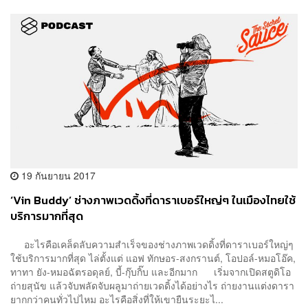
19 กันยายน 2017
‘Vin Buddy’ ช่างภาพเวดดิ้งที่ดาราเบอร์ใหญ่ๆ ในเมืองไทยใช้
บริการมากที่สุด
อะไรคือเคล็ดลับความสำเร็จของช่างภาพเวดดิ้งที่ดาราเบอร์ใหญ่ๆ
ใช้บริการมากที่สุด ไล่ตั้งแต่ แอฟ ทักษอร-สงกรานต์, โอปอล์-หมอโอ๊ค,
ทาทา ยัง-หมอฉัตรอดุลย์, บี้-กุ๊บกิ๊บ และอีกมาก เริ่มจากเปิดสตูดิโอ
ถ่ายสุนัข แล้วจับพลัดจับผลูมาถ่ายเวดดิ้งได้อย่างไร ถ่ายงานแต่งดารา
ยากกว่าคนทั่วไปไหม อะไรคือสิ่งที่ให้เขายืนระยะไ...