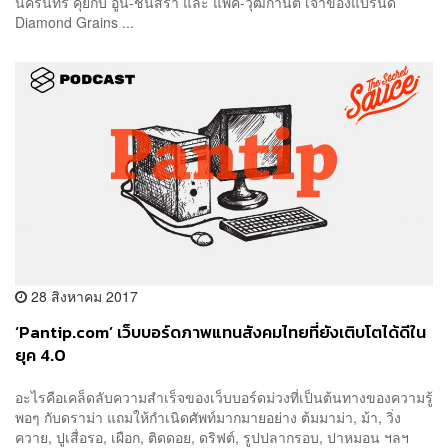
นครินทร์ คุยกับ อูน-ชนิสรา และ แพ็ค-วุฒิกานต์ เจ้าของแบรนด์
Diamond Grains ...
28 สิงหาคม 2017
‘Pantip.com’ เว็บบอร์ดภาพแทนสังคมไทยที่ยังเติบโตได้ดีใน
ยุค 4.0
อะไรคือเคล็ดลับความสำเร็จของเว็บบอร์ดม่วงที่เป็นต้นทางของความรู้
พอๆ กับดราม่า แถมให้กำเนิดศัพท์มากมายอย่าง ต้มมาม่า, ม้า, วิ่ง
ควาย, ปูเสื่อรอ, เผือก, ติดดอย, ดริฟต์, รูปปลากรอบ, ปาหมอน ฯลฯ