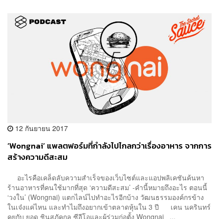
12 กันยายน 2017
‘Wongnai’ แพลตฟอร์มที่กำลังไปไกลกว่าเรื่องอาหาร จากการ
สร้างความดีสะสม
อะไรคือเคล็ดลับความสำเร็จของเว็บไซต์และแอปพลิเคชันค้นหา
ร้านอาหารที่คนใช้มากที่สุด ‘ความดีสะสม’ -คำนี้หมายถึงอะไร ตอนนี้
‘วงใน’ (Wongnai) แตกไลน์ไปทำอะไรอีกบ้าง วัฒนธรรมองค์กรข้าง
ในเจ๋งแค่ไหน และทำไมถึงอยากเข้าตลาดหุ้นใน 3 ปี เคน นครินทร์
คุยกับ ยอด ชินสุภัคกุล ซีอีโอและผู้ร่วมก่อตั้ง Wongnai ...