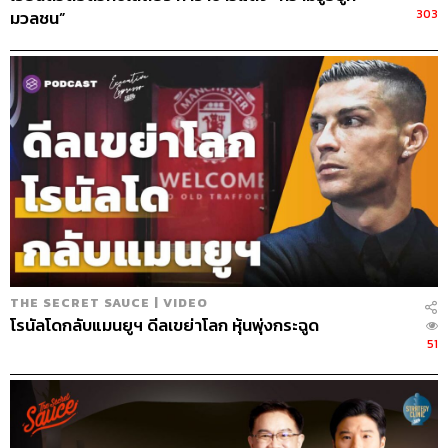
303
มวลชน”
THE SECRET SAUCE | VIDEO
โรนัลโดกลับแมนยูฯ ดีลเขย่าโลก หุ้นพุ่งกระฉูด
51