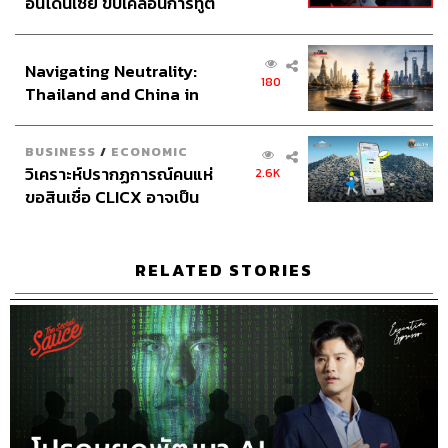
อินโดนีเซีย ขับเคลื่อนการทูต
Sound Recording Engineer
ขจีพรรณ วิจิตรรัตน์, ธภัทร
เศรษฐกิจเชิงรุก ประกาศหุ้น
ตั้งวงษ์ไชย
ส่วนยุทธศาสตร์ไทย –
Graphic Designer
ธนิดา โตวิวัฒน์
Navigating Neutrality:
อินโดนีเซีย
Channel Team Lead
สิทธิโชติ สุภาวรรณ์
180
Thailand and China in
Senior Channel Admin
ทศพล เพิ่มพูล
the Age of a New Global
Online Community Admin
สิรินยา เจษฎาพงศ์ภักดี
Order
THE STANDARD Shared Service Department
BUSINESS
/
ECONOMIC
วิเคราะห์ปรากฏการณ์คนแห่
2.6K
ขอสินเชื่อ CLICX อาจเป็น
เพียงยอดภูเขาน้ำแข็ง ของ
ปัญหาหนี้ครัวเรือนไทยที่ถูก
ซุกไว้
RELATED STORIES
TAGS:
The Secret Sauce
เคน นครินทร์
เศรษฐกิจโลก
Podcast
india
The Standard Podcast