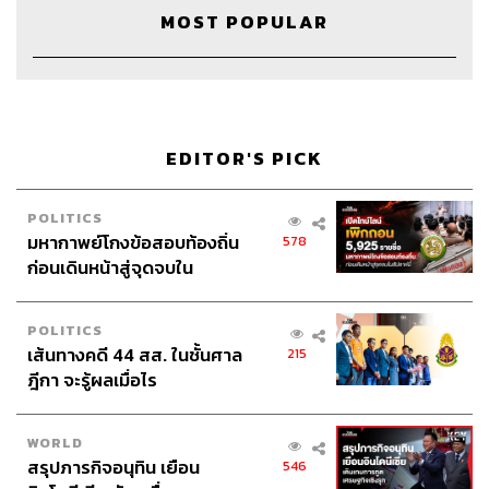
MOST POPULAR
EDITOR'S PICK
Credits
POLITICS
Host & Show Creator
นครินทร์ วนกิจไพบูลย์
มหากาพย์โกงข้อสอบท้องถิ่น
578
Manager
ปวริศา ตั้งตุลานนท์
ก่อนเดินหน้าสู่จุดจบใน
Assistant
อสุมิ สุกี้คาวะ
สัปดาห์นี้
Project Coordinator
ณิชนันทน์ ทับทิม
POLITICS
Content Creators
ชาคร ฉายเพชร, ธนภาคย์ อิทธิชัยพล,
เส้นทางคดี 44 สส. ในชั้นศาล
215
ภัทรสุดา บุญญศรี, ภัทรพร บุญนำอุดม, อาภาภัทร อารยา
ฎีกา จะรู้ผลเมื่อไร
งกูร
Video Editors
วุฒิชัย ถิระบัญชาศักดิ์, อนนต์ พูนเจ้าทรัพย์,
WORLD
ศุภมิตร เศรษฐลักษณ์
สรุปภารกิจอนุทิน เยือน
546
Sound Director
กฤตพล จียะเกียรติ