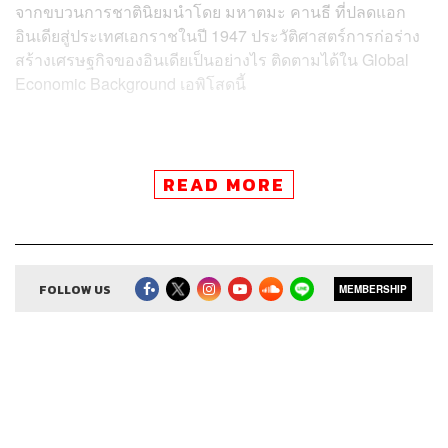
จากขบวนการชาตินิยมนำโดย มหาตมะ คานธี ที่ปลดแอก
อินเดียสู่ประเทศเอกราชในปี 1947 ประวัติศาสตร์การก่อร่าง
สร้างเศรษฐกิจของอินเดียเป็นอย่างไร ติดตามได้ใน Global
Economic Background เอพิโสดนี้
READ MORE
สามารถฟังพอดแคสต์ The Secret Sauce
ผ่านแอปพลิเคชันต่างๆ ที่คุณสะดวกหรือใช้อยู่แล้วได้เลย
FOLLOW US
MEMBERSHIP