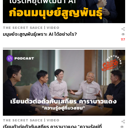
202
THE SECRET SAUCE | VIDEO
ABOUT THE HOST
มนุษย์จะสูญพันธุ์เพราะ AI ได้อย่างไร?
นครินทร์ วนกิจไพบูลย์
117
บรรณาธิการบริหาร สำนักข่าว THE
STANDARD วิทยากรด้านสื่อและการทำคอน
เทนต์ออนไลน์
THE SECRET SAUCE | VIDEO
เรียนตัวต่อตัวกับเสถียร คาราบาวแดง “ความรู้อยู่ที่