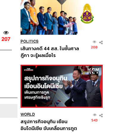
207
POLITICS
208
เส้นทางคดี 44 สส. ในชั้นศาล
ฎีกา จะรู้ผลเมื่อไร
WORLD
543
สรุปภารกิจอนุทิน เยือน
อินโดนีเซีย ขับเคลื่อนการทูต