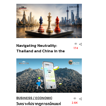
เศรษฐกิจเชิงรุก ประกาศหุ้น
ส่วนยุทธศาสตร์ไทย –
อินโดนีเซีย
Navigating Neutrality:
174
Thailand and China in the
Age of a New Global
Order
BUSINESS
/
ECONOMIC
2.6K
วิเคราะห์ปรากฏการณ์คนแห่