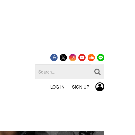
LOG IN
SIGN UP