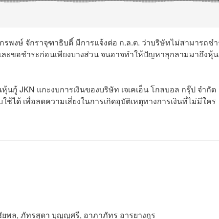
ักรพงษ์ จักราจุฑาธิบดิ์ มีการแจ้งต่อ ก.ล.ต. ว่าบริษัทไม่สามารถช
566 และขอชำระก่อนเพียงบางส่วน จนอาจทำให้ปัญหาลุกลามมาถึงหุ้นกู
ุ่นหุ้นกู้ JKN แกะงบการเงินของบริษัท เจเคเอ็น โกลบอล กรุ๊ป จำกัด
ได้ เพื่อลดความเสี่ยงในการเกิดอุบัติเหตุทางการเงินที่ไม่มีใคร
ัยพล, ภัทรสุดา บุญญศรี, อาภาภัทร อารยางกูร