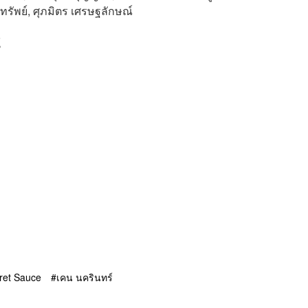
้าทรัพย์, ศุภมิตร เศรษฐลักษณ์
์
ret Sauce
เคน นครินทร์