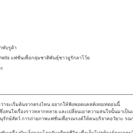
าฬบรูด้า
 แฟชั่นเพื่อกลุ่มชาติพันธุ์ชาวอูรักลาโว้ย
วะ
่าจะเริ่มต้นจากตรงไหน อยากให้ฟังพอดแคสต์เทยเท่ตอนนี้
ซึ่งสนใจเรื่องราวหลากหลาย และเปลี่ยนเอาความสนใจนั้นมาเป็น
อนุรักษ์สัตว์ การถ่ายภาพแฟชั่นเพื่อรณรงค์ให้คนบริจาคอวัยวะ รณ
ขับเครื่องบินเล็กรอบโลกกับอดีตคู่ชีวิต เพื่อเก็บโปสต์การ์ดจากค