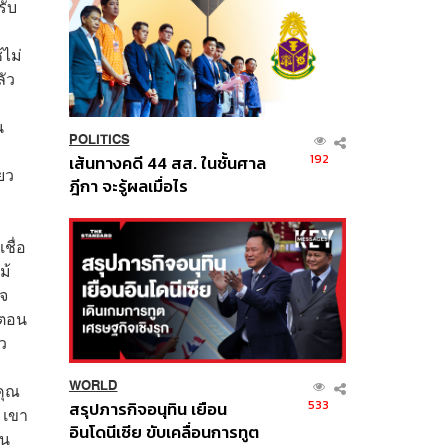
รับ
้ไม่
ลัว
น
POLITICS
192
เส้นทางคดี 44 สส. ในชั้นศาล
ียว
ฎีกา จะรู้ผลเมื่อไร
ชื่อ
ม้
ใจ
 ตอน
ว
WORLD
คุณ
533
สรุปภารกิจอนุทิน เยือน
 เขา
อินโดนีเซีย ขับเคลื่อนการทูต
ยน