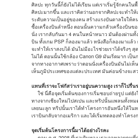
ศิลปะ ทุกวันนี้ก็ยังไม่ได้เรียน แต่เราเริ่มรู้จักคน
ศิลปะมากขึ้น และเราคิดว่านอกจากศิลปะจะทำให้เราร
ระดับความเป็นอยู่ของคน สร้างแรงบันดาลใจให้คนอื
ซื้อเครื่องบินลำหนึ่ง ตอนนั้นความกลัวเครื่องบินขอ
นั่ง เรากลับกันมา 4 คนในหน้าหนาว มันต้องผ่านทั
บิน ทั้งเกม PSP ก็ลองมาแล้ว หนังสือก็ลองมาแล้
จะทำให้เราสงบได้ มันไม่มีอะไรช่วยเราได้จริงๆ สุ
ไม่ได้ ตอนนั้นใช้กล้อง Canon G9 มันเริ่ดมาก เป็นก
จากทางอากาศเพราะว่าตอนนั่งเครื่องบินมันไม่เห็น
เห็นภูมิประเทศของแต่ละประเทศ มันค่อนข้างจะสว
แทนที่เราจะโฟกัสว่าเราอยู่บนความสูง เราก็ไปรื่นร
ใช่ นี่คือจุดเริ่มต้นของการเริ่มชอบถ่ายรูป แต่ยัง
ทางจากเชียงใหม่ไปสเปน และทริปนั้นแพลนทั้งหมด 
เลยนะลูก ทริปนั้นเราได้ทำโครงการอันหนึ่งให้ในหลวง
เราบินกลับจากอเมริกา และได้เริ่มทดลองทำโคร
จุดเริ่มต้นโครงการนี้มาได้อย่างไรคะ
ตอน ค.ศ. 2008 ที่เราเดินทาง เราเจอหลายคนที่