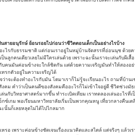
็นสายอนุรักษ์ ย้อนรอยไปก่อนว่าชีวิตตอนเด็กเป็นอย่างไรบ้าง
รกับธรรมชาติ แต่ก่อนเราอยู่ในหมู่บ้านจัดสรรที่อ่อนนุช ด้วย
ราเป็นลูกคนเดียวเลยไม่มีใครเล่นด้วย เพราะฉะนั้นเราจะเล่นกับผีเสื้อ
กับคนมันค่อนข้างจะใกล้ชิดกัน แต่ด้วยความเจริญมันทำให้สองอย่า
ะแทรกตัวอยู่ในความเจริญได้
าใจว่าจะต้องทำอะไรกับมัน โตมาเราก็ไม่รู้จะเรียนอะไร ถามที่บ้านเ
ังคม คำว่าเป็นคนดีของสังคมคืออะไรก็ไม่เข้าใจอยู่ดี ชีวิตช่วงมั
ล่นกับวิทยาศาสตร์มากขึ้น ทำระเบิดเทียม เราทดลองเล่นอะไรที่เป็น
อ็กซ์เกม พอเรียนมหาวิทยาลัยเริ่มเป็นพวกคุณหนู เที่ยวกลางคืนเตล
าะฉะนั้นก็เลยหลุดไม่ได้ไปไกลมาก
หรอ เพราะค่อนข้างชัดเจนเรื่องแนวคิดและสไตล์ แต่จริงๆ แล้วเราเ