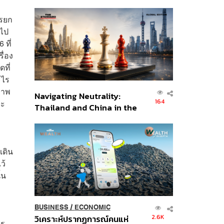
เศรษฐกิจเชิงรุก ประกาศหุ้น
ส่วนยุทธศาสตร์ไทย –
ารยก
อินโดนีเซีย
อไป
 ที่
ื่อง
ที่
ะไร
ภาพ
Navigating Neutrality:
164
จะ
Thailand and China in the
Age of a New Global
Order
เดิน
ว้
้น
BUSINESS
/
ECONOMIC
2.6K
วิเคราะห์ปรากฏการณ์คนแห่
ไร