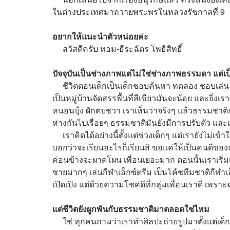
ในต่างประเทศมาถวายพระพรในหลวงรัชกาลที่ 9
อยากให้แนะนำตัวหน่อยค่ะ
สวัสดีครับ ทอม-ธีระฉัตร โพธิสิทธิ์
ปัจจุบันเป็นช่างภาพแต่ไม่ใช่ช่างภาพธรรมดา แต่เป
ชีวิตตอนเด็กเป็นเด็กชอบค้นหา ทดลอง ชอบเล่นอะไ
เป็นหมู่บ้านจัดสรรพื้นที่สีเขียวมันจะน้อย และยิ่งเ
หนอนบุ้ง ผักตบชวา เราเห็นว่าจริงๆ แล้วธรรมชาติ
ห่างกันไปเรื่อยๆ ธรรมชาติมันยังมีการปรับตัว แล
เราคิดได้อย่างนี้ตั้งแต่ช่วงเด็กๆ แต่เรายังไม่เข้
บอกว่าจะเรียนอะไรก็เรียนสิ ขอแค่ให้เป็นคนดีของส
ค่อนข้างจะผาดโผน เพื่อนเยอะมาก ตอนนั้นเราเริ่มเ
ชายมากๆ เล่นกีฬาเอ็กซ์ตรีม เป็นโค้ชทีมชาติกีฬาเ
เปิดเปิง แต่ด้วยความโชคดีที่กลุ่มเพื่อนเราดี เพร
แต่ชีวิตยังผูกพันกับธรรมชาติมาตลอดใช่ไหม
ใช่ ทุกคนถามว่าเราทำศิลปะถ่ายรูปมาตั้งแต่เด็กเ