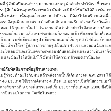
ในพื้นที่ รู้จักศิลปินคนต่างๆ มากมายแบบครูพักลักจำ ทำให้เราชื่นชอบ
ู้สึกในด้านสุนทรียภาพแล้ว มันน่าจะมีฟังก์ชันอื่นได้อีก เช่น ก
่น หลังจากนั้นคุณเอ็ดเลยบอกว่าถึงเวลาที่ต้องไปอเมริกาแล้วเพื่
งเราถึงจุดพีกมาก เพราะต้องบินกลับจากอเมริกาด้วยเครื่องบินเล็ก 6
้งหมด 13 จุด ภายใน 11 วัน เลยมาคิดว่าทำอย่างไรถึงจะหายกลัวเคร
ว ธรรมะก็ลองมาแล้ว เทปพระพยอมก็ลองมาแล้ว คือลองเกือบทั้งหมด
ดท้ายมาจบที่กล้องถ่ายรูป กล้องคอมแพกต์เล็กๆ ที่วิวไฟน์เดอร์ทำอ
ล้องที่ทำให้เรารู้สึกว่าการถ่ายรูปเป็นมิตรกับเรา แล้วตอนนั้นถ่าย
อะไรเลย มันจะเห็นแค่ช่วงเทกออฟกับแลนดิ้ง แต่ระหว่างบินเราก็
ย และมีอะไรให้บันทึกไว้ มันทำให้ความกลัวของเราน้อยลง
มย์กับทัศนียภาพที่อยู่ด้านล่างแทน
ไม่รู้ว่าจะทำอะไรกับมัน แล้วหลังจากนั้นก็เดินทางจน ค.ศ. 2011 ได้
46 ประเทศ ใช้เวลาเดินทาง 4 เดือน แม่บอกว่าเซ็นพินัยกรรมเอาไ
รัชกาลที่ 9 ช่วงนั้นพระองค์เริ่มประชวรตั้งแต่ ค.ศ. 2008 ซึ่งปีนั
งการบินรอบโลกรวมใจเพื่อในหลวง
ถามถึงในหลวงรัชกาลที่ 9 ว่าพระพลานามัยของพระองค์เป็นอย่าง