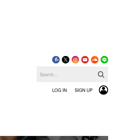
LOG IN
SIGN UP