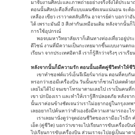
มาจับงานศิลปะและภาพถ่ายอย่างจริงจังได้ประมา
ตอนนั้นศิลปะคือสิ่งที่แบบแผนชัดเจนแน่นอน จะต้อ
เหลือง เขียว เราวาดสลับสีกัน อาจารย์ด่า บอกว่าอันน
ได้ เพราะมันมี 3 สีเท่ากันเหมือนเดิม หลังจากนั้นก็
การใช้อุปกรณ์
พอจบมหาวิทยาลัยเราก็เดินทางท่องเที่ยวอยู่ประ
ดีไซน์ งานที่มีความเป็นกะเทยมากขึ้นแบบงานตกแ
เรียนา จากประเทศอิตาลี เราก็รู้สึกว่าจริงๆ เราเรีย
หลังจากนั้นก็มีความรัก ตอนนั้นอดีตคู่ชีวิตทำให้ชี
เขาทำซอฟต์แวร์เอ็นจีเนียร์มาก่อน ตอนที่คบกันแรก
หรอกว่าเธอมีเครื่องบิน วันนั้นเขาก็ชวนไปเดตด้วยการน
เลยไม่ได้ไป จนเขาโทรมาตามเลยไป เราเป็นคนที่กลัว
เขา ปกป้องเรา และทำให้เรารู้สึกปลอดภัย หลังจาก
นั้นเราค่อนข้างชัดเจนว่าเราไม่อยากอยู่ในกรุงเทพ
เลยอยากไปค้นหาว่าตัวเองยังมีความสามารถอะไรซ
เราเลยมานั่งดูว่าจุดอ่อนชีวิตของเรามีอะไรอีก ค
เอ็ด (คู่ชีวิต) บอกว่าเขาจะไปเรียนการขับเครื่องบิ
ไปเรียนการขับเครื่องบิน ส่วนเราจะไปอยู่เป็นมาดามเ