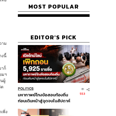
MOST POPULAR
EDITOR'S PICK
ความ
งนี้
ขาก็
ธยมฯ
ผู้
ิด
POLITICS
553
มหากาพย์โกงข้อสอบท้องถิ่น
ก่อนเดินหน้าสู่จุดจบในสัปดาห์
นี้
พิ่ง