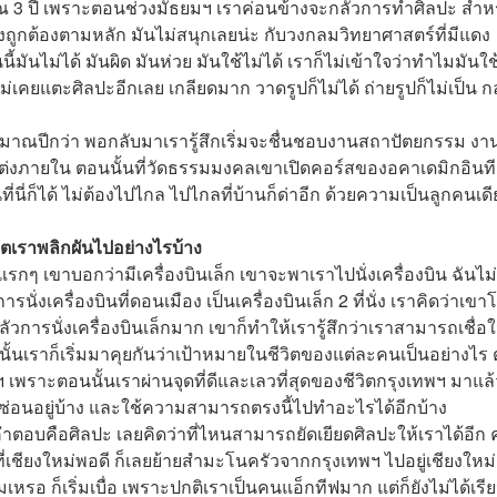
ณ 3 ปี เพราะตอนช่วงมัธยมฯ เราค่อนข้างจะกลัวการทำศิลปะ สำห
งถูกต้องตามหลัก มันไม่สนุกเลยน่ะ กับวงกลมวิทยาศาสตร์ที่มีแดง
ี้มันไม่ได้ มันผิด มันห่วย มันใช้ไม่ได้ เราก็ไม่เข้าใจว่าทำไมมันใช
ไม่เคยแตะศิลปะอีกเลย เกลียดมาก วาดรูปก็ไม่ได้ ถ่ายรูปก็ไม่เป็น ก
มาณปีกว่า พอกลับมาเรารู้สึกเริ่มจะชื่นชอบงานสถาปัตยกรรม งา
ต่งภายใน ตอนนั้นที่วัดธรรมมงคลเขาเปิดคอร์สของอคาเดมิกอินที
นที่นี่ก็ได้ ไม่ต้องไปไกล ไปไกลที่บ้านก็ด่าอีก ด้วยความเป็นลูกคนเด
วิตเราพลิกผันไปอย่างไรบ้าง
ๆ เขาบอกว่ามีเครื่องบินเล็ก เขาจะพาเราไปนั่งเครื่องบิน ฉันไม่เ
ั่งเครื่องบินที่ดอนเมือง เป็นเครื่องบินเล็ก 2 ที่นั่ง เราคิดว่าเขาโ
การนั่งเครื่องบินเล็กมาก เขาก็ทำให้เรารู้สึกว่าเราสามารถเชื่อ
นั้นเราก็เริ่มมาคุยกันว่าเป้าหมายในชีวิตของแต่ละคนเป็นอย่างไร
ฯ เพราะตอนนั้นเราผ่านจุดที่ดีและเลวที่สุดของชีวิตกรุงเทพฯ มาแล้
่อนอยู่บ้าง และใช้ความสามารถตรงนี้ไปทำอะไรได้อีกบ้าง
ำตอบคือศิลปะ เลยคิดว่าที่ไหนสามารถยัดเยียดศิลปะให้เราได้อีก 
นที่เชียงใหม่พอดี ก็เลยย้ายสำมะโนครัวจากกรุงเทพฯ ไปอยู่เชียงใหม่
หรอ ก็เริ่มเบื่อ เพราะปกติเราเป็นคนแอ็กทีฟมาก แต่ก็ยังไม่ได้เรี