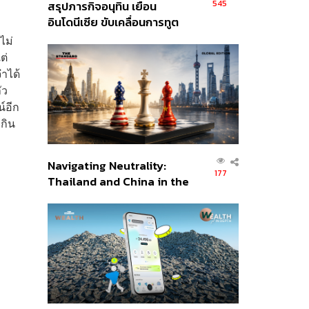
545
สรุปภารกิจอนุทิน เยือน
อินโดนีเซีย ขับเคลื่อนการทูต
เศรษฐกิจเชิงรุก ประกาศหุ้น
ไม่
ส่วนยุทธศาสตร์ไทย –
ต่
อินโดนีเซีย
จำได้
ัว
์อีก
ะกิน
Navigating Neutrality:
177
Thailand and China in the
Age of a New Global
Order