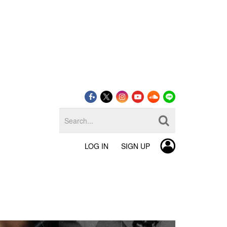
LOG IN
SIGN UP