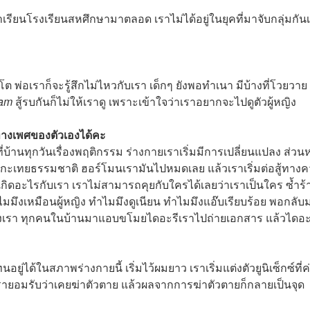
ราเรียนโรงเรียนสหศึกษามาตลอด เราไม่ได้อยู่ในยุคที่มาจับกลุ่มกั
 พ่อเราก็จะรู้สึกไม่ไหวกับเรา เด็กๆ ยังพอทำเนา มีบ้างที่โวยวาย
am
สู้รบกันก็ไม่ให้เราดู เพราะเข้าใจว่าเราอยากจะไปดูตัวผู้หญิง
ะทางเพศของตัวเองได้คะ
ที่บ้านทุกวันเรื่องพฤติกรรม ร่างกายเราเริ่มมีการเปลี่ยนแปลง ส่วนห
ป็นกะเทยธรรมชาติ ฮอร์โมนเรามันไปหมดเลย แล้วเราเริ่มต่อสู้ทาง
ว เกิดอะไรกับเรา เราไม่สามารถคุยกับใครได้เลยว่าเราเป็นใคร ซ้ำร้
ทำไมมึงเหมือนผู้หญิง ทำไมมึงดูเนียน ทำไมมึงแอ๊บเรียบร้อย พอกลับม
องเรา ทุกคนในบ้านมาแอบขโมยไดอะรีเราไปถ่ายเอกสาร แล้วไดอะ
ได้ในสภาพร่างกายนี้ เริ่มไว้ผมยาว เราเริ่มแต่งตัวยูนิเซ็กซ์ที่ค
รายอมรับว่าเคยฆ่าตัวตาย แล้วผลจากการฆ่าตัวตายก็กลายเป็นจุด