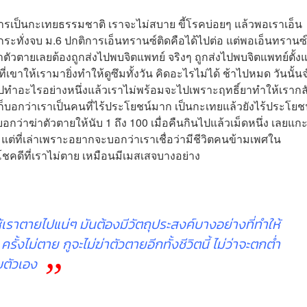
ารเป็นกะเทยธรรมชาติ เราจะไม่สบาย ขี้โรคบ่อยๆ แล้วพอเราเอ็น
กระทั่งจบ ม.6 ปกติการเอ็นทรานซ์ติดคือได้ไปต่อ แต่พอเอ็นทรานซ์
ตัวตายเลยต้องถูกส่งไปพบจิตแพทย์ จริงๆ ถูกส่งไปพบจิตแพทย์ตั้งแ
ขาให้เรามายิ่งทำให้ดูซึมทั้งวัน คิดอะไรไม่ได้ ช้าไปหมด วันนั้น
ไปทำอะไรอย่างหนึ่งแล้วเราไม่พร้อมจะไปเพราะฤทธิ์ยาทำให้เรากล
็บอกว่าเราเป็นคนที่ไร้ประโยชน์มาก เป็นกะเทยแล้วยังไร้ประโยชน
กว่าฆ่าตัวตายให้นับ 1 ถึง 100 เมื่อคืนกินไปแล้วเม็ดหนึ่ง เลยแก
้ง แต่ที่เล่าเพราะอยากจะบอกว่าเราเชื่อว่ามีชีวิตคนข้ามเพศใน
ชคดีที่เราไม่ตาย เหมือนมีเมสเสจบางอย่าง
ให้เราตายไปแน่ๆ มันต้องมีวัตถุประสงค์บางอย่างที่ทำให้
ครั้งไม่ตาย กูจะไม่ฆ่าตัวตายอีกทั้งชีวิตนี้ ไม่ว่าจะตกต่ำ
บตัวเอง