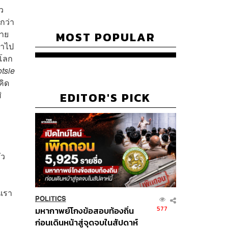
ว
วกว่า
บาย
MOST POPULAR
่าไป
าโลก
tsie
คิด
่
EDITOR'S PICK
ัว
นเรา
POLITICS
577
มหากาพย์โกงข้อสอบท้องถิ่น
ก่อนเดินหน้าสู่จุดจบในสัปดาห์