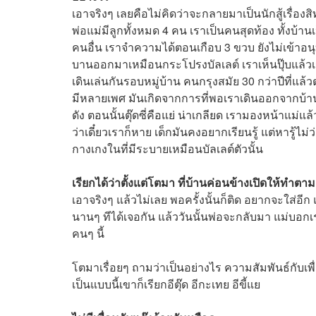
เอาจริงๆ เลยคือไม่คิดว่าจะกลายมาเป็นนักสู้เรื่องส
พ่อแม่มีลูกทั้งหมด 4 คน เราเป็นคนสุดท้อง ทั้งบ้านเ
คนอื่น เราจำความได้ตอนเกือบ 3 ขวบ ยังไม่เข้าอน
บานออกมาเหมือนกระโปรงบัลเลต์ เราเห็นปุ๊บแล้วเร
เดินเล่นกันรอบหมู่บ้าน คนกรุงสมัย 30 กว่าปีที่แล้
มีหลายเพศ มันเกิดจากการที่พอเราเดินออกจากบ้านก้าว
ดัง ตอนนั้นตุ๊ดซี่คือแย่ น่าเกลียด เรามองหน้าแม่แล้
ว่าเดี๋ยวเราก็หาย เด็กมันคงอยากเรียนรู้ แต่หารู้ไ
กางเกงในที่มีระบายเหมือนบัลเลต์ตัวนั้น
เรียกได้ว่าตั้งแต่โตมา ที่บ้านค่อนข้างเปิดให้ทำตาม
เอาจริงๆ แล้วไม่เลย พอครั้งนั้นก็ติด อยากจะใส่อีก
นานๆ ทีได้เจอกัน แล้ววันนั้นพ่อจะกลับมา แม่บอกเร
คนๆ นี้
โตมาเรื่อยๆ ถามว่าเป็นอย่างไร ความสัมพันธ์กับเพ
เป็นแบบนี้เขาก็เรียกอีตุ๊ด อีกะเทย อีขี้แย