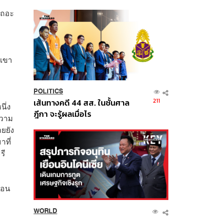
นี้
นเถอะ
 เขา
POLITICS
211
เส้นทางคดี 44 สส. ในชั้นศาล
นึ่ง
ฎีกา จะรู้ผลเมื่อไร
ความ
ายยัง
าที่
รี
่อน
WORLD