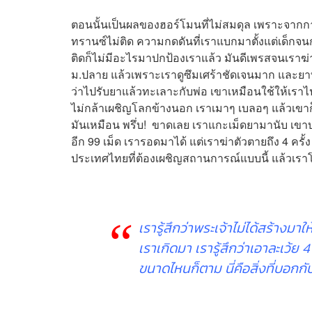
ตอนนั้นเป็นผลของฮอร์โมนที่ไม่สมดุล เพราะจากก
ทรานซ์ไม่ติด ความกดดันที่เราแบกมาตั้งแต่เด็กจน
ติดก็ไม่มีอะไรมาปกป้องเราแล้ว มันดีเพรสจนเราฆ่า
ม.ปลาย แล้วเพราะเราดูซึมเศร้าชัดเจนมาก และยาที่เ
ว่าไปรับยาแล้วทะเลาะกับพ่อ เขาเหมือนใช้ให้เรา
ไม่กล้าเผชิญโลกข้างนอก เราเมาๆ เบลอๆ แล้วเขาก
มันเหมือน พรึ่บ! ขาดเลย เราแกะเม็ดยามานับ เขาบอ
อีก 99 เม็ด เรารอดมาได้ แต่เราฆ่าตัวตายถึง 4 ครั
ประเทศไทยที่ต้องเผชิญสถานการณ์แบบนี้ แล้วเราโ
เรารู้สึกว่าพระเจ้าไม่ได้สร้างมา
เราเกิดมา เรารู้สึกว่าเอาละเว้ย 4 
ขนาดไหนก็ตาม นี่คือสิ่งที่บอกกั