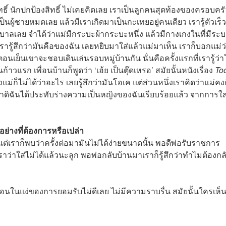
ิทธิ์ นักปกป้องสิทธิ์ ไม่เคยคิดเลย เราเป็นลูกคนสุดท้องของครอบครั
ป็นผู้ชายหมดเลย แล้วมีเราเกิดมาเป็นกะเทยอยู่คนเดียว เรารู้ตัวเร็
ุบาลเลย จำได้ว่าแม่มีกระบะผ้ากระบะหนึ่ง แล้วมีกางเกงในที่มีระ
ารู้สึกว่ามันคือของฉัน เลยหยิบมาใส่แล้วแม่มาเห็น เราก็บอกแม่ว
วตอนเย็นเขาจะชอบเดินเล่นรอบหมู่บ้านกัน นั่นคือครั้งแรกที่เรารู้ว่
แรก เพื่อนบ้านก็พูดว่า ‘เฮ้ย เป็นตุ๊ดเหรอ’ สมัยนั้นหนังเรื่อง
Too
วแม่ก็ไม่ได้ว่าอะไร เลยรู้สึกว่ามันโอเค แต่ส่วนหนึ่งเราคิดว่าแม่คง
ม่ว่าดิฉันได้ประทับร่างความเป็นหญิงของฉันเรียบร้อยแล้ว จากการใส
อย่างที่ต้องการหรือเปล่า
 แต่เราก็พบว่าครั้งต่อมามันไม่ได้ง่ายขนาดนั้น พอดีพ่อรับราชการ
าว่าใส่ไม่ได้แล้วนะลูก พอพ่อกลับบ้านมาเราก็รู้สึกว่าทำไมต้องกล
ื่อนในแง่ของการยอมรับไม่ดีเลย ไม่มีความราบรื่น สมัยนั้นใครเห็