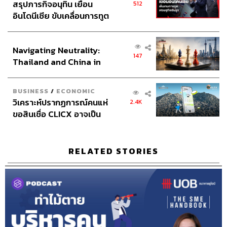
สรุปภารกิจอนุทิน เยือน
512
อินโดนีเซีย ขับเคลื่อนการทูต
เศรษฐกิจเชิงรุก ประกาศหุ้น
ถอดบทเรียนการทำธุรกิจแบบ
ส่วนยุทธศาสตร์ไทย –
Circular Economy ปัจจัยที่จะนำไปสู่
Navigating Neutrality:
อินโดนีเซีย
ความสำเร็จมีอะไรบ้าง
147
Thailand and China in
the Age of a New Global
ลำดับแรกที่อยากจะพูดถึงการลงมือปฏิบัติจริงให้เข้าใจอย่าง
Order
ถ่องแท้ สิ่งนี้เป็นคำสอนที่ได้มาจากคุณพ่อเลยค่ะ รินมองว่า
BUSINESS
/
ECONOMIC
เราไม่ควรมองข้ามคำแนะนำของผู้ใหญ่ จริงอยู่ที่เราอาจจะ
วิเคราะห์ปรากฏการณ์คนแห่
2.4K
ได้เรียนรู้อะไรมาเยอะ มีทฤษฎีเยอะแยะมากมายที่สามารถ
ขอสินเชื่อ CLICX อาจเป็น
เพียงยอดภูเขาน้ำแข็ง ของ
หาอ่านได้ แต่ความรู้จากประสบการณ์ของผู้ใหญ่ก็เป็นเรื่องที่
ปัญหาหนี้ครัวเรือนไทยที่ถูก
สำคัญมาก ดังนั้นสิ่งที่คุณพ่อรินสอนมาตลอดก็คือต้องลงมือ
ซุกไว้
ปฏิบัติจริงในทุกขั้นตอนของการทำงาน เพื่อให้เข้าใจธุรกิจ
RELATED STORIES
อย่างถ่องแท้
ในระหว่างทางที่ได้ลงมือปฏิบัติสิ่งต่างๆ เหล่านี้ ทำให้เราเริ่ม
มองเห็นจุดที่จะพัฒนาขึ้นมาได้ ยกตัวอย่างเช่น การคัดแยก
ทุกวัน อัดกระดาษออกมาทุกวัน สมัยก่อนอาจจะไม่เคยมีการ
บันทึกเลยว่าในหนึ่งวันเราผลิตกระดาษออกมาได้กี่กิโลกรัม