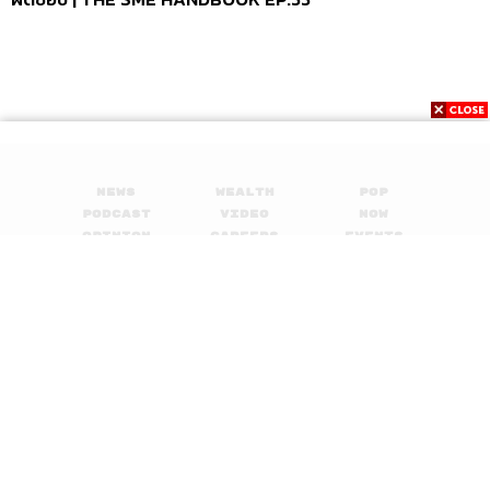
Credits
Host
อุ้ง-กมลนาถ องค์วรรณดี
Show Producer
ปวริศา ตั้งตุลานนท์,
นัทธมน หัวใจ
Sound Designer & Engineer
กฤตพล จียะเกียรติ
Sound Recording Engineer
ขจีพรรณ วิจิตรรัตน์
Art Director
กริน วสุรัฐกร
News
Wealth
Pop
Graphic Designer
อนงค์นาฎ วิวัฒนานนท์
Podcast
Video
Now
Channel Manager
เชษฐพงศ์ ชูประดิษฐ์
Opinion
Careers
Events
Channel Admin
เอกราช มอเซอร์
Privacy
About
Contact
Proofreader
ลักษณ์นารา พักตร์เพียงจันทร์
Policy
Webmaster
ไชยพร ศิริกลการ
FOR
ADVERTISING
Social Media Admins
วนัชพร ดวงนิล, สุทธกิตติ์​ สุทธา
วรรณกุล, ธิติกร ลิ้มทองมณี, วิมลณัฐ พรศิริอนันต์
MEMBERSHIP
Archive Officer
ชริน จำปาวัน
© 2017-
2026
The Standard. All rights reserved.