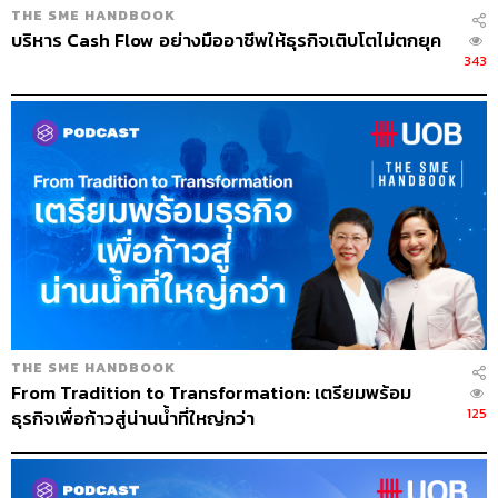
ไปถึงลูกค้าที่เราขายกระดาษให้เขาด้วย นั่นคือการทำความ
THE SME HANDBOOK
เข้าใจเพื่อให้ลูกค้าเกิดความพึงพอใจสูงสุด ซึ่งถือเป็นหัวใจ
บริหาร Cash Flow อย่างมืออาชีพให้ธุรกิจเติบโตไม่ตกยุค
สำคัญมากของ Perfect Paper เลยก็ว่าได้
343
ปัจจุบัน Perfect Paper ส่งวัตถุดิบให้กับลูกค้าที่เป็นโรงงาน
กระดาษทิชชูหลายแห่ง ซึ่งแม้จะเป็นโรงงานผลิตของแบบ
เดียวกัน แต่ความชอบของลูกค้าก็ไม่เหมือนกัน โรงงานที่
หนึ่งอาจจะไม่ชอบกระดาษที่ระบายด้วยสีเทียน เพราะมันเป็น
Oil Based ซึ่งเครื่องจักรไม่สามารถกำจัดได้ และอาจทำให้
กระดาษมีการปนเปื้อน ขณะที่โรงงานที่สอง เครื่องจักรเขา
อาจจะสามารถกำจัดสิ่งเจือปนที่เป็น Oil Based นี้ได้ แต่เขา
ไม่ชอบวัสดุที่เป็นพลาสติก เพราะมันไปอุดตันตะแกรงเยื่อของ
เขา เราก็ต้องเอามาวางแผนการผลิตในแต่ละสัปดาห์ว่าเรา
จะคัดแยกและอัดกระดาษให้กับโรงงานไหนเป็นจำนวน
THE SME HANDBOOK
เท่าไร
From Tradition to Transformation: เตรียมพร้อม
125
ธุรกิจเพื่อก้าวสู่น่านน้ำที่ใหญ่กว่า
เมื่อลูกค้ามีความพึงพอใจ สบายใจที่จะซื้อกระดาษจากเรา
เวลาเขานึกถึงหรือจะใช้กระดาษ เขาก็จะมีความรู้สึกว่าซื้อ
ของ Perfect Paper ดีกว่า เพราะใช้แล้วขยะน้อย แถมไม่เกิด