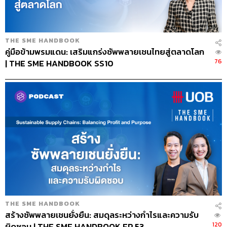
จะเป็นอย่างไรหากธุรกิจในภาคอุตสาหกรรมต่างๆ หันมา
สนใจเรื่องความยั่งยืนกันมากขึ้น
THE SME HANDBOOK
รินเชื่อว่าโลกจะต้องดีขึ้นมากแน่นอน ทุกคนทั่วโลกกำลัง
คู่มือข้ามพรมแดน: เสริมแกร่งซัพพลายเชนไทยสู่ตลาดโลก
ใฝ่ฝันถึง Zero Waste เราต่างกำลังมองไปที่จุดนั้นกันอยู่ ถ้า
76
| THE SME HANDBOOK SS10
เกิดทุกธุรกิจรวมถึงภาคประชาชนทุกคนมองไปในเป้าหมาย
เดียวกัน แน่นอนว่าสังคมจะน่าอยู่ขึ้น ขยะก็จะน้อยลงค่ะ
สำหรับตัวรินเองที่อยู่ในธุรกิจนี้มา 17 ปี ทำให้เจอความ
เปลี่ยนแปลงเยอะมาก ทั้งในแง่ของความคิดและแพสชัน อาจ
จะเป็นเพราะเราได้เห็นตัวอย่างจากที่คุณพ่อทำมา แล้วเราได้
ลงมือทำกับเขาด้วย รินมองว่าการที่เราได้ลงมือทำเองจริงๆ
มันทำให้เกิดไอเดียหลายอย่าง ซึ่งไอเดียนี้มันถูกนำมาต่อยอด
ในด้านการพัฒนา ถึงแม้มันอาจจะยังไม่ได้ดีที่สุดในตอนนี้ แต่
เราก็ตั้งใจว่าจะไม่หยุดพัฒนาค่ะ
THE SME HANDBOOK
สร้างซัพพลายเชนยั่งยืน: สมดุลระหว่างกำไรและความรับ
120
ผิดชอบ | THE SME HANDBOOK EP.53