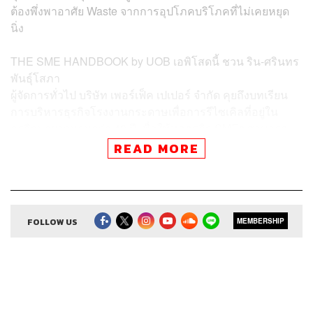
ต้องพึ่งพาอาศัย Waste จากการอุปโภคบริโภคที่ไม่เคยหยุด
นิ่ง
THE SME HANDBOOK by UOB เอพิโสดนี้ ชวน
ริน-ศรินทร
พันธุ์โสภา
ผู้จัดการทั่วไป บริษัท เพอร์เฟ็ค เปเปอร์ จำกัด คุยถึงบทเรียน
การบริหารธุรกิจโรงงานกระดาษเพื่อการรีไซเคิลที่อยู่ใน
ธุรกิจมายาวนานกว่า 40 ปี เพื่อให้ทุกธุรกิจ SMEs สามารถ
ปรับใช้ต่อได้จริง
READ MORE
FOLLOW US
MEMBERSHIP
ธุรกิจของ Perfect Paper คืออะไร
เราเป็นบริษัทที่ทำเศษกระดาษเพื่อการรีไซเคิล อธิบายให้เห็น
ภาพชัดขึ้นก็คือ เศษกระดาษจะถูกนำไปเป็นวัตถุดิบในการ
ผลิตกระดาษที่ทุกคนใช้อยู่ในปัจจุบัน ไม่ว่าจะเป็นกระดาษ
ทิชชู กระดาษกล่อง หรือกระดาษแพ็กเกจจิ้งต่างๆ ซึ่งหน้าที่