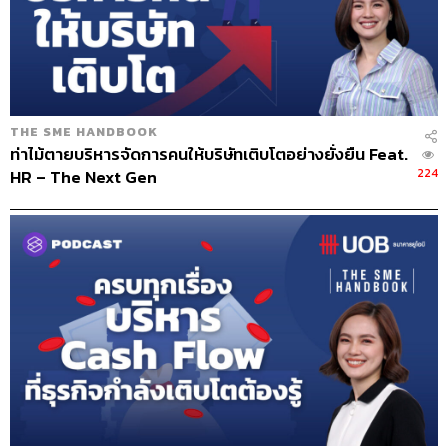
แต่ตอนนี้เราก็มีการออกแบบฟอร์มเพื่อเก็บข้อมูลว่าได้ผลผลิต
ต่อวันเท่าไร ขายออกไปเท่าไร และหลังจากนั้นมันก็จะมีการ
พัฒนาขึ้นเรื่อยๆ จากการเก็บข้อมูลเพื่อพัฒนาในด้านอื่นๆ
เช่น การใช้ระบบ GPS กับรถบรรทุก การใช้ระบบการชั่งรถ
หรือการควบคุมสต็อก
THE SME HANDBOOK
ท่าไม้ตายบริหารจัดการคนให้บริษัทเติบโตอย่างยั่งยืน Feat.
ทีนี้พอเริ่มมีระบบหลายอย่างมากขึ้น รินก็มองเห็นปัญหา
224
HR – The Next Gen
อย่างหนึ่ง แม้จะมีหลากหลายระบบ แต่มันกลับมีช่องว่างของ
ระบบต่างๆ ที่ยังไม่เชื่อมโยงกัน ซึ่งก็เป็นความโชคดีที่รินได้
มาเข้าโครงการ Smart Business Transformation ของ
ธนาคารยูโอบี ทำให้เราพยายามที่จะพัฒนาระบบหนึ่งขึ้นมา
เพื่อปิดช่องว่างของปัญหานี้ โดยนำ Tech Solutions เข้ามา
ช่วยมากขึ้น แล้วก็เริ่มพัฒนาระบบ ERP (Enterprise
Resource Planning หรือการบริหารทรัพยากรขององค์กร)
เล็กๆ สำหรับบริษัทขึ้นมาค่ะ
อีกส่วนสำคัญคือเราต้องเข้าใจลูกค้า ซึ่งคำว่าลูกค้านั้นหมาย
ถึงทั้งฝั่งที่เป็นซัพพลายเออร์ที่มาขายกระดาษให้กับเรา รวม