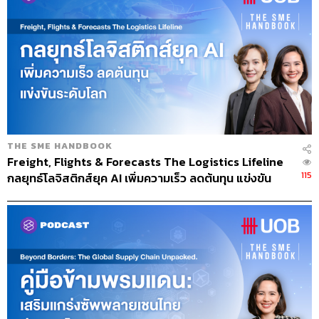
ปัญหา และอยู่ในราคาสมเหตุสมผล ซึ่งเราตั้งใจในทุก
กระบวนการเพื่อให้ลูกค้ามีความสบายใจที่จะซื้อของเรา ผล
สุดท้ายมันก็จะทำให้ตลาดของเราเดินหน้าต่อไปได้ค่ะ
หัวใจสำคัญของ Perfect Paper คือ
การทำความเข้าใจลูกค้า เพื่อให้เกิด
ความพึงพอใจสูงสุด
THE SME HANDBOOK
Freight, Flights & Forecasts The Logistics Lifeline
115
กลยุทธ์โลจิสติกส์ยุค AI เพิ่มความเร็ว ลดต้นทุน แข่งขัน
Perfect Paper มีเป้าหมายขององค์กร
ระดับโลก I THE SME HANDBOOK SS10 EP.57
อย่างไรบ้างทั้งในระยะสั้นและระยะยาว
เราอยากเป็นเบอร์หนึ่งเรื่องเศษกระดาษทั้งในแง่ของคุณภาพ
และบริการค่ะ รินอยากให้ทุกคนมอง Perfect Paper ในแง่
ของบริษัทที่จะจัดหาเศษกระดาษที่มีคุณภาพและตอบสนอง
ความพึงพอใจของลูกค้าได้อย่างสูงสุด ในขณะเดียวกันเราก็
ไม่ละเลยหรือมองข้ามนวัตกรรมใหม่ๆ ที่จะพัฒนาให้ธุรกิจ
แตกไลน์ออกไปในสาขาที่กว้างขึ้นด้วย