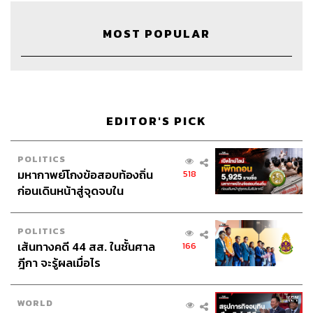
ตายไปพร้อมกับการเปลี่ยนแปลงของสังคมหรือเปล่า แต่ส่วน
ตัวคิดว่าจริงๆ แล้วมันอยู่ที่ว่าธุรกิจไหนมีความสามารถใน
MOST POPULAR
การปรับตัวกับโลกที่เปลี่ยนแปลงไปมากกว่า การใช้กระดาษ
ในสื่อสิ่งพิมพ์มันน้อยลงอย่างมากก็จริง แต่มีการปรับเปลี่ยน
มาใช้กระดาษในรูปแบบอื่นๆ ที่มากขึ้นในแง่ของบรรจุภัณฑ์
หรือหีบห่อ หรือการใช้ภาชนะที่เป็นกระดาษแทนโฟม
เป็นต้น
EDITOR'S PICK
เทรนด์ที่น่าสนใจมากคือตอนนี้ในต่างประเทศเขามีการผลิต
โลงศพด้วยกระดาษ ซึ่งกำลังเป็นที่นิยมแพร่หลายมาก เพราะ
POLITICS
มหากาพย์โกงข้อสอบท้องถิ่น
518
ต่างประเทศเขาใช้วิธีการฝัง ไม่ได้เผาศพเหมือนบ้านเรา ดัง
ก่อนเดินหน้าสู่จุดจบใน
นั้นการผลิตโลงศพด้วยกระดาษจะทำให้มันสลายไปเองโดย
สัปดาห์นี้
ธรรมชาติ ไม่ก่อให้เกิดมลภาวะกับสิ่งแวดล้อม
POLITICS
เส้นทางคดี 44 สส. ในชั้นศาล
166
เคยมีคนบอกว่าธุรกิจกระดาษกำลังจะ
ฎีกา จะรู้ผลเมื่อไร
ตาย แต่จริงๆ แล้วมันอยู่ที่ว่าธุรกิจไหน
มีความสามารถในการปรับตัวกับโลกที่
เปลี่ยนแปลงไปมากกว่า
WORLD