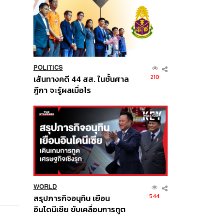
POLITICS
210
เส้นทางคดี 44 สส. ในชั้นศาล
ฎีกา จะรู้ผลเมื่อไร
WORLD
544
สรุปภารกิจอนุทิน เยือน
อินโดนีเซีย ขับเคลื่อนการทูต