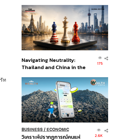
เศรษฐกิจเชิงรุก ประกาศหุ้น
ส่วนยุทธศาสตร์ไทย –
อินโดนีเซีย
Navigating Neutrality:
175
Thailand and China in the
Age of a New Global
รัท
Order
BUSINESS
/
ECONOMIC
2.6K
วิเคราะห์ปรากฏการณ์คนแห่