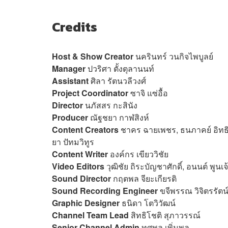
Credits
Host & Show Creator
นครินทร์ วนกิจไพบูลย์
Manager
ปวริศา ตั้งตุลานนท์
Assistant
ศิลา รัตนวลีวงศ์
Project Coordinator
ซาจิ แซ่อื้อ
Director
นภัสสร กะสินัง
Producer
ณัฐชยา กาฬสิงห์
Content Creators
ชาคร ฉายเพชร, ธนภาคย์ อิทธิช
ยา ปัทมวิทูร
Content Writer
องค์กร เขียววิชัย
Video Editors
วุฒิชัย ถิระบัญชาศักดิ์, อนนต์ พูน
Sound Director
กฤตพล จียะเกียรติ
Sound Recording Engineer
ขจีพรรณ วิจิตรรัตน์
Graphic Designer
ธนิดา โตวิวัฒน์
Channel Team Lead
สิทธิโชติ สุภาวรรณ์
Senior Channel Admin
ทศพล เพิ่มพูล