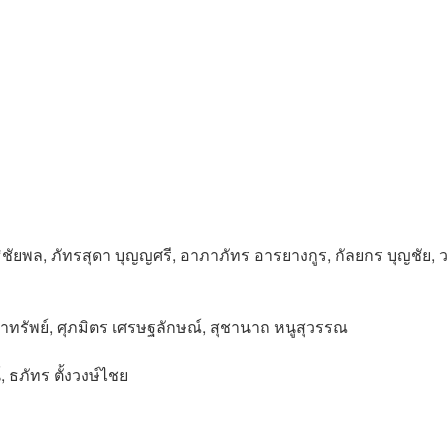
ัยพล, ภัทรสุดา บุญญศรี, อาภาภัทร อารยางกูร, กัลยกร บุญชัย, ว
เจ้าทรัพย์, ศุภมิตร เศรษฐลักษณ์, สุชานาถ หนูสุวรรณ
, ธภัทร ตั้งวงษ์ไชย