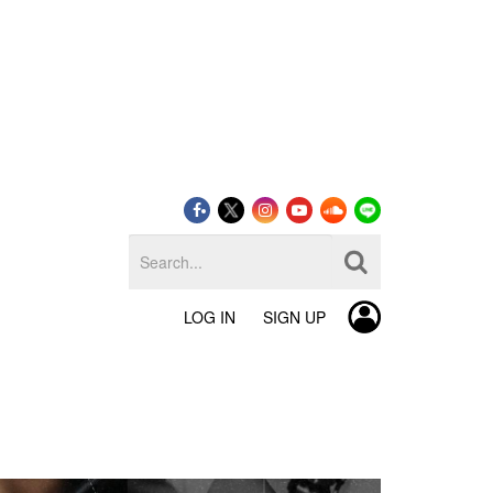
LOG IN
SIGN UP