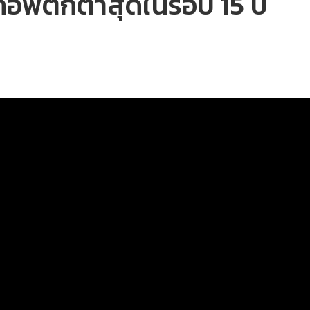
กอัพตกต่ำสุดในรอบ 15 ปี