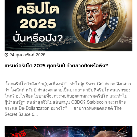
24 กุมภาพันธ์ 2025
เทรนด์คริปโต 2025 ยุคทรัมป์ ทำตลาดปังหรือพัง?
‘โลกคริปโตกำลังเข้าสู่ยุคเฟื่องฟู?’ ทำไมผู้บริหาร Coinbase จึงกล่าว
ว่า โดนัลด์ ทรัมป์ กำลังจะกลายเป็นประธานาธิบดีคริปโตคนแรกของ
โลก? อะไรคือนโยบายที่จะกระทบกับอุตสาหกรรมคริปโต และทำไม
ผู้นำสหรัฐฯ คนล่าสุดจึงไม่สนับสนุน CBDC? Stablecoin จะมาต้าน
กระแส De-Dollarization อย่างไร? สามารถฟังพอดแคสต์ The
Secret Sauce ผ่...