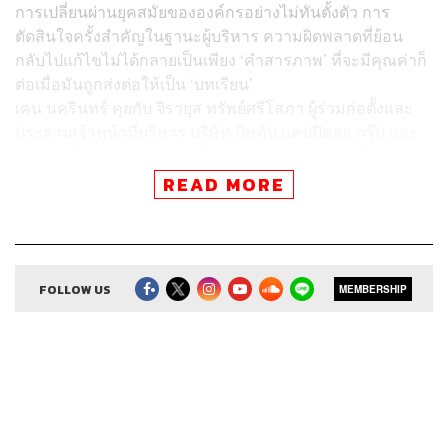
การเปลี่ยนผ่านยุคสมัยขององค์กรอย่างไม่ทันตั้งตัว การ
ตัดสินใจครั้งสำคัญในฐานะผู้บริหาร ความผิดพลาดที่ย้อน
กลับไปแก้ไขไม่ได้กลายเป็นเพียง ‘คำสารภาพ’ ที่จะมีคุณค่าก็
ต่อเมื่อมันถูกส่งต่อให้เป็น ‘บทเรียน’
เคน นครินทร์ คุยกับ จิรายุส ทรัพย์ศรีโสภา ผู้ร่วมก่อตั้งและ
ประธานเจ้าหน้าที่บริหาร บริษัท บิทคับ แคปปิตอล กรุ๊ป และ
คมสันต์ ลี ประธานเจ้าหน้าที่บริหาร บริษัท แฟลช เอ็กซ์เพรส
จำกัด ถึงเรื่องราวสำคัญที่สองต้องเผชิญในฐานะ ‘ยูนิคอร์น
READ MORE
มือใหม่’ พร้อมเผยวิธีเอาตัวรอดแบบไร้ตำราที่หาไม่ได้จากที่
ใด นอกจากประสบการณ์ของพวกเขาเอง
FOLLOW US
MEMBERSHIP
สามารถฟังพอดแคสต์ The Secret Sauce
ผ่านแอปพลิเคชันต่างๆ ที่คุณสะดวกหรือใช้อยู่แล้วได้เลย