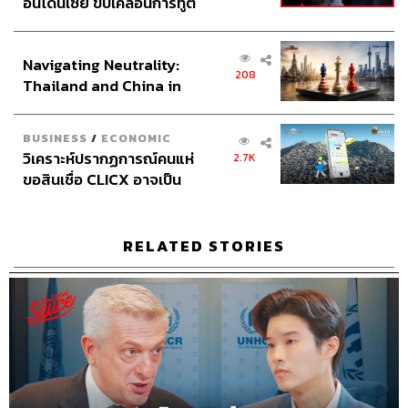
อินโดนีเซีย ขับเคลื่อนการทูต
Sound Designer & Engineer
กฤตพล จียะเกียรติ
เศรษฐกิจเชิงรุก ประกาศหุ้น
Sound Recording Engineer
ขจีพรรณ วิจิตรรัตน์
ส่วนยุทธศาสตร์ไทย –
Assistant
อสุมิ สุกี้คาวะ
Navigating Neutrality:
อินโดนีเซีย
Graphic Designer
ธนิดา โตวิวัฒน์
208
Thailand and China in
Channel Manager
เชษฐพงศ์ ชูประดิษฐ์
the Age of a New Global
Social Media Editor
ทศพล เพิ่มพูล
Order
Channel Interns
นิพพิชฌน์ ชุลีนวน, กฤตพร สุขสาย
BUSINESS
/
ECONOMIC
วิเคราะห์ปรากฏการณ์คนแห่
2.7K
THE STANDARD Proofreader Team
ขอสินเชื่อ CLICX อาจเป็น
THE STANDARD Webmaster Team
เพียงยอดภูเขาน้ำแข็ง ของ
Social Media Admins
วนัชพร ดวงนิล, สุทธกิตติ์​ สุทธา
ปัญหาหนี้ครัวเรือนไทยที่ถูก
วรรณกุล, ธิติกร ลิ้มทองมณี, วิมลณัฐ พรศิริอนันต์
ซุกไว้
RELATED STORIES
Archive Officer
ชริน จำปาวัน
TAGS:
Podcast
The Standard Podcast
The Secret Sauce
เคน นครินทร์
wholebeing