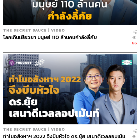
THE SECRET SAUCE | VIDEO
โลกเกินเยียวยา มนุษย์ 110 ล้านคนกำลังลี้ภัย
66
129
ABOUT THE HOST
นครินทร์ วนกิจไพบูลย์
บรรณาธิการบริหาร สำนักข่าว THE
STANDARD วิทยากรด้านสื่อและการทำคอน
เทนต์ออนไลน์
THE SECRET SAUCE | VIDEO
ทำไมอสังหาฯ 2022 จึงบีบหัวใจ ดร.ยุ้ย เสนาดีเวลลอปเม้น