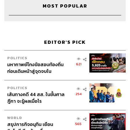
MOST POPULAR
EDITOR'S PICK
POLITICS
มหากาพย์โกงข้อสอบท้องถิ่น
621
ก่อนเดินหน้าสู่จุดจบใน
สัปดาห์นี้
Credits
POLITICS
เส้นทางคดี 44 สส. ในชั้นศาล
254
ฎีกา จะรู้ผลเมื่อไร
Show Creator
นครินทร์ วนกิจไพบูลย์
The Secret Sauce Manager
ปวริศา ตั้งตุลานนท์
WORLD
Content Creator
ชาคร ฉายเพชร
สรุปภารกิจอนุทิน เยือน
565
Video Editor
วุฒิชัย ถิระบัญชาศักดิ์