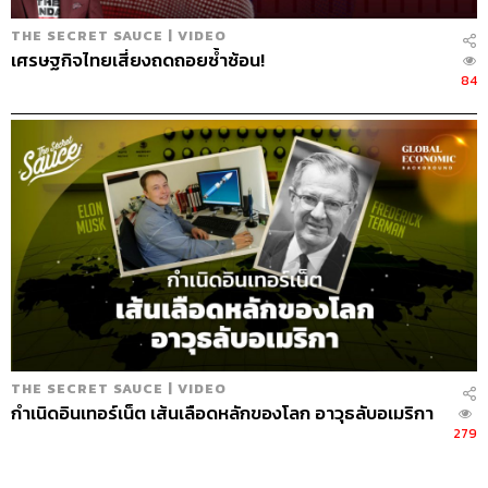
THE SECRET SAUCE | VIDEO
เศรษฐกิจไทยเสี่ยงถดถอยซ้ำซ้อน!
84
THE SECRET SAUCE | VIDEO
กำเนิดอินเทอร์เน็ต เส้นเลือดหลักของโลก อาวุธลับอเมริกา
279