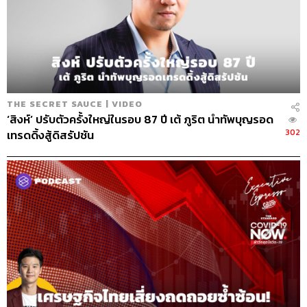
THE SECRET SAUCE | VIDEO
‘สิงห์’ ปรับตัวครั้งใหญ่ในรอบ 87 ปี เต้ ภูริต นำทัพบุญรอด
302
เทรดดิ้งสู้ดิสรัปชัน