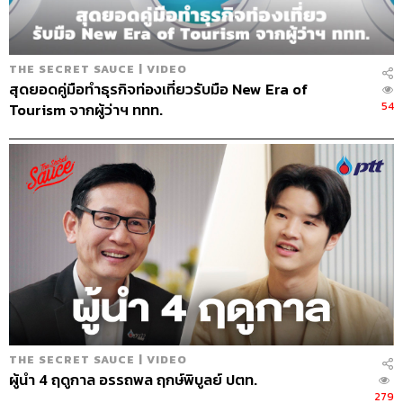
ABOUT THE HOST
นครินทร์ วนกิจไพบูลย์
บรรณาธิการบริหาร สำนักข่าว THE
THE SECRET SAUCE | VIDEO
STANDARD วิทยากรด้านสื่อและการทำคอน
สุดยอดคู่มือทำธุรกิจท่องเที่ยวรับมือ New Era of
เทนต์ออนไลน์
54
Tourism จากผู้ว่าฯ ททท.
THE SECRET SAUCE | VIDEO
ผู้นำ 4 ฤดูกาล อรรถพล ฤกษ์พิบูลย์ ปตท.
279