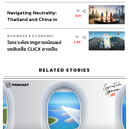
ส่วนยุทธศาสตร์ไทย –
กุล, ธิติกร ลิ้มทองมณี, วิมลณัฐ พรศิริอนันต์
Navigating Neutrality:
อินโดนีเซีย
Archive Officer ชริน จำปาวัน
169
Thailand and China in
the Age of a New Global
Order
BUSINESS
/
ECONOMIC
วิเคราะห์ปรากฏการณ์คนแห่
2.6K
ขอสินเชื่อ CLICX อาจเป็น
TAGS:
เคน นครินทร์
นครินทร์ วนกิจไพบูลย์
Podcast
เพียงยอดภูเขาน้ำแข็ง ของ
นครินทร์
เคน
The Standard Podcast
The Secret Sauce
ปัญหาหนี้ครัวเรือนไทยที่ถูก
ซุกไว้
RELATED STORIES
69