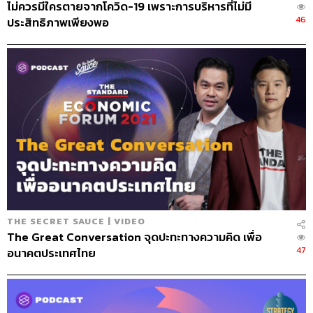
ไม่ควรมีใครตายจากโควิด-19 เพราะการบริหารที่ไม่มี
46
แอ๊วคิดว่ามายด์เซ็ตของข้าราชการหรือรัฐบาลต้องสัมพันธ์
ประสิทธิภาพเพียงพอ
กับเอกชนให้มากที่สุด เพราะวันนี้เอกชนต้องช่วยตัวเอง ถ้า
รัฐบาลเข้าใจว่าการลงทุนจะสามารถช่วยประเทศได้อย่างไร
เริ่มดูจากต่างประเทศก็ได้ แอ๊วเคยไปปรึกษาท่านนายกฯ ว่า
ทำไมไม่ทำเอ็นเตอร์เทนนิ่ง เพราะมันง่ายที่สุด เพราะคนไทย
เก่งเรื่องนี้ แต่วันนี้ใครเอาไปกินแล้วรู้ไหม เวียดนาม บาหลี
ตอนนี้รัฐบาลมีแต่รายจ่าย ไม่มีรายได้ ดังนั้นการหารายได้
เข้าประเทศเป็นสิ่งสำคัญมาก ซึ่งโชคดีที่เราเป็นจุด
ยุทธศาสตร์ CLMV มี 200 ล้าน AEC มี 600 ล้าน จีนอีกพัน
กว่าล้าน อินเดียอีกพันกว่าล้าน รัสเซียอีกเป็นร้อยล้าน ยังไม่
พูดถึงตะวันออกกลางหรืออเมริกา ไกลไป เอาแค่ยุโรป อิตาลี
THE SECRET SAUCE | VIDEO
เยอรมนี เพราะฉะนั้นเราเป็น Window of the World
The Great Conversation จุดปะทะทางความคิด เพื่อ
Bangkok เป็น Number One of Tourist in the World ชนะ
47
อนาคตประเทศไทย
ปารีสและลอนดอนติดต่อกันมา 3 ปีแล้ว และจะชนะต่อไป
แล้วทำไมเราไม่เอาจุดนี้ขึ้นมา