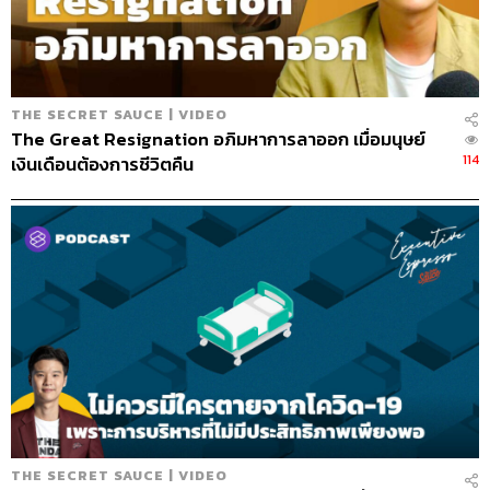
เท่าไร เป็นแสนๆ ล้าน วันหยุดสุดสัปดาห์ไม่ไปหัวหินแล้ว ฉัน
รู้จักแต่ฮอกไกโด โตเกียว เกียวโต นั่นคือญี่ปุ่น แล้วเขาก็ซึ้ง
แล้ว นั่นคือการท่องเที่ยว จากแต่ก่อนที่ไม่มีเลย
THE SECRET SAUCE | VIDEO
สมัย 20 กว่าปีมาแล้ว แอ๊วทำเรื่องนิคมอุตสาหกรรมร่วมกับ
The Great Resignation อภิมหาการลาออก เมื่อมนุษย์
คุณวิกรม
กรมดิษฐ์ ตอนนั้น
ไต้หวันและเกาหลีค่าแรงสูง คน
114
เงินเดือนต้องการชีวิตคืน
จึงเลือกลงทุนในบ้านเรา เปิดโรงงานผลิตทั้งไมโครชิป ทั้งชิ้น
ส่วนยานยนต์ เยอะไปหมด ส่งออกระเบิดเถิดเทิง สมัยก่อน
ค่าแรง 70 บาท ตอนนี้ค่าแรงเรา 300 บาท จะไปสู้กับใครล่ะ
จีน เวียดนาม ลาว กัมพูชา ส่งออกไม่ต้องพูดแล้ว เกษตรกร
ค่าแรง 300 บาท เก็บผลไม้ยังไม่มีคนจะเก็บเลย ผลไม้ตายคา
ต้น อันนี้เกษตรก็มีปัญหาอีก ส่งออกมีปัญหา อุตสาหกรรม
กลายเป็นอุตส่าห์หากรรม เพราะเงินลงทุนสูง กลายเป็นว่า
คุณวิกรมไปลงทุนอุตสาหกรรมที่ลาว เวียดนาม เมียนมา เรา
ก็ถามว่าทำไมคุณไม่มาทำที่ไทยบ้าง เขาตอบว่าก็ฐานมันย้าย
จากประเทศไทยไปแล้วจะให้ทำอย่างไร โรงงานไล่ปิด BOI ก็
ไม่ได้เต็มที่ นักกฎหมายก็เยอะ แถมยังมีภาษีการนำเข้า คือ
ประเทศไม่ได้ช่วยเหลือ แต่มองนักลงทุนเป็นนักกอบโกย
THE SECRET SAUCE | VIDEO