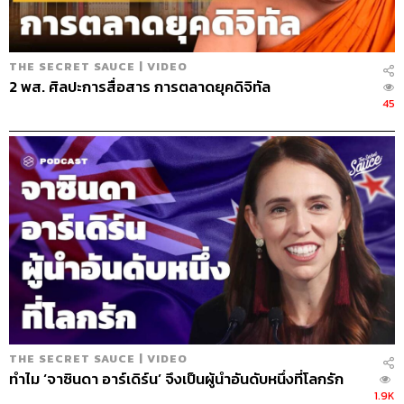
คนอื่น เหมือนเรามี Capital City อยู่ที่กรุงเทพฯ ไม่ได้ขยายทั่ว
ประเทศ ถ้าทำเช่นนั้นเป็น Brick and Mortar ตอนนี้คงปวดหัว
มาก เพราะอีคอมเมิร์ซเข้ามา มันทำให้ Brick and Mortar มี
THE SECRET SAUCE | VIDEO
ปัญหา แล้วค่าใช้จ่ายมันคงที่
2 พส. ศิลปะการสื่อสาร การตลาดยุคดิจิทัล
45
เป็นนโยบายของบริษัทอยู่แล้วหรือเปล่าครับ
เราต้องมีเงินสดสำรอง เพราะไม่รู้ว่าจะเกิดอะไรขึ้น เพราะ
ฉะนั้นเราก็โชคดีมากที่ยังไม่ได้ขยายธุรกิจก่อนการมาถึงของ
โควิด-19 เพราะจริงๆ เรามีโครงการ 4-5 หมื่นล้าน ลงทุนเพื่อ
เปิดปีนี้ ตาย ต้องไปไหว้พระเจ้า ช่วยด้วย เพราะบางครั้งคนจะ
เจ๊งหรือล้มละลาย มันเกิดจากการที่ลงทุนมากเกินไปหรือ
ลงทุนเกินตัว
เดอะมอลล์ กรุ๊ป แบ่งเป็น 3 ส่วน ส่วนแรกคือเดอะมอลล์ เน้น
กลุ่ม Middle Class ระดับกลางประมาณ B- เป็นฐานที่กว้าง
THE SECRET SAUCE | VIDEO
พอสมควร แต่เราไม่ได้จับฐานล่างที่มีโมเดิร์นเทรด เพราะ
ทำไม ‘จาซินดา อาร์เดิร์น’ จึงเป็นผู้นำอันดับหนึ่งที่โลกรัก
เขามีพวกยิ่งใหญ่อยู่แล้ว เช่น บิ๊กซี เทสโก้ เราจะไปสู้กับเขา
1.9K