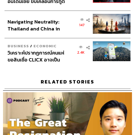
อินโดนีเซีย ขับเคลื่อนการทูต
จากตะวันออก ยุโรป แอฟริกาใต้ แล้วก็ลงทุนเอมิเรตส์แอร์
เศรษฐกิจเชิงรุก ประกาศหุ้น
ไลน์ จนตอนนี้กลายเป็นฮับการบินที่มีสนามบินอันดับหนึ่งของ
ส่วนยุทธศาสตร์ไทย –
โลก
Navigating Neutrality:
อินโดนีเซีย
147
Thailand and China in
ลองคิดดู ประเทศเล็กๆ เขาจะเอาคนจากไหน เขาต้องเอาคน
the Age of a New Global
จากข้างนอก ซึ่งนักท่องเที่ยวสำคัญ สิงคโปร์ก็ทำทุกอย่างเพื่อ
Order
BUSINESS
/
ECONOMIC
ให้เศรษฐกิจดี เขาไม่สามารถส่งออกได้เพราะไม่มีกำลังการ
วิเคราะห์ปรากฏการณ์คนแห่
2.4K
ผลิต เขาก็ต้องเป็นสำนักงานใหญ่ในแง่ของการเงิน ทำให้
ขอสินเชื่อ CLICX อาจเป็น
ประเทศปลอดภัย น่าอยู่ เต็มไปด้วยต้นไม้ โรงเรียนดี การ
เพียงยอดภูเขาน้ำแข็ง ของ
ศึกษาดี รถไม่ติด คัดสรรคนที่จะไปลงทุน แล้วสุดท้าย
ปัญหาหนี้ครัวเรือนไทยที่ถูก
มาเลเซียก็มาทำตามสิงคโปร์ ทำจุดดึงดูดด้วยตึกที่สูงที่สุด ทำ
ซุกไว้
RELATED STORIES
สนามบินใหม่ ทำฟอร์มูลาวัน ทำภาษี
ส่วนไทยเราทำ Amazing Thailand คนแรกเลยนะ ในขณะ
เดียวกันมันก็ Truly Asia, Incredible India คือทุกคนทำเรื่อง
การท่องเที่ยวกันหมด เพราะรู้อยู่แล้วว่าการบริโภคของ
คนในพื้นที่ไม่พอ คุณดูอย่างญี่ปุ่นแล้วกัน ประชากร 100 ล้าน
คน ทำไมต้องมาพึ่งคนไทย เมื่อก่อนคนไทยไปเขาไม่ให้เข้า
ด้วยซ้ำ เดี๋ยวนี้สวัสดีค่ะ เชิญคนไทย คนไทยไปใช้เงินที่ญี่ปุ่น