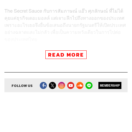
The Secret Sauce กับการสัมภาษณ์ แอ๊ว ศุภลักษณ์ ที่ไม่ได้
คุยแค่ธุรกิจเดอะมอลล์ แต่เจาะลึกไปถึงทางออกของประเทศ
เพราะอะไรเธอจึงยื่นข้อเสนอถึงนายกรัฐมนตรีให้เปิดประเทศ
อย่างฉลาดและไม่กลัว เพื่อเป็นความหวังเดียวในการไปต่อ
ของประเทศไทย
นี่คือบทสัมภาษณ์ครั้งใหญ่ที่ผู้นำควรฟัง
READ MORE
วิกฤตโควิด-19 ที่ผ่านมา ผู้ประกอบการหลายท่านบอกว่าเป็น
ปีที่หนักหนา โดยเฉพาะอุตสาหกรรมที่เกี่ยวข้องกับการท่อง
เที่ยว รีเทลก็เช่นกัน เล่าให้ฟังหน่อยครับว่าเป็นอย่างไร
FOLLOW US
MEMBERSHIP
เราเรียนเภสัช เรียนหมอ เรารู้ว่าโควิด-19 ไม่ใช่ H1N1 ไม่ใช่
ซาร์ส มันรุนแรงมาก ระบาดไปทั่วโลกเหมือนกับสงครามเชื้อ
โรค ก่อนหน้านี้เราใช้คำว่าดิสรัปชัน เป็นสงครามเทคโนโลยี
เหมือนการล่าอาณานิคมด้วยการดิสรัปต์เทคโนโลยีทั้ง
อีคอมเมิร์ซและออนไลน์