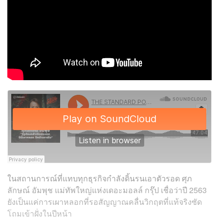
ในสถานการณ์ที่แทบทุกธุรกิจกำลังดิ้นรนเอาตัวรอด
ศุภ
ลักษณ์ อัมพุช แม่ทัพใหญ่แห่งเดอะมอลล์ กรุ๊ป เชื่อว่าปี 2563
ยังเป็นแค่การเผาหลอกที่รอสัญญาณคลื่นวิกฤตที่แท้จริงซัด
โถมเข้าฝั่งในปีหน้า