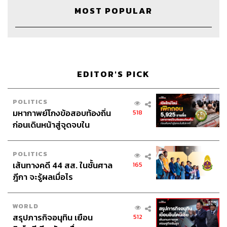
MOST POPULAR
ต่อมาเราก็ไปเปิดสยามพารากอน ตั้งใจให้เป็นปรากฏการณ์
ระดับโลกที่จะพลิกประเทศไทย ทำให้กรุงเทพฯ กลายเป็น
Shopping Paradise เพราะเราเห็นคุณค่าของนักท่องเที่ยวที่
มีกำลังซื้อมหาศาล
EDITOR'S PICK
เวลาทำธุรกิจ เราศึกษาจากประเทศอื่น ดูอย่างสิงคโปร์
ประเทศเขาไม่มีอะไร ประชากรจำนวนไม่มาก แต่ทำไม
สิงคโปร์ชนะ ก็ดูได้เลยว่าเขาตั้งใจให้เมืองเป็น Shopping
POLITICS
Paradise โดยเฉพาะเรื่องภาษี ซึ่งประเทศไทยติดมากเลย
มหากาพย์โกงข้อสอบท้องถิ่น
518
ก่อนเดินหน้าสู่จุดจบใน
เรื่องภาษี แก้ไม่ได้สักที
สัปดาห์นี้
หรืออย่างดูไบ Emaar Group เจ้าของ
The Dubai Mall
มา
POLITICS
ชวนแอ๊วนะ เขามาเชิญเอ็มโพเรียมไปเปิดที่นั่น เพราะเขาอยู่
เส้นทางคดี 44 สส. ในชั้นศาล
165
สิงคโปร์ เราก็บอกว่าดูไบไกลไป มีคนอยู่ 2 ล้านคน แต่
ฎีกา จะรู้ผลเมื่อไร
สุดท้ายเขาก็สร้าง Shopping Paradise เขาใช้โมเดลสยามพา
รากอน ทำให้เกิด
The Dubai Mall
ดังนั้นดูไบพัฒนาประเทศ
WORLD
แค่ 15 ปี แล้วคุณก็รู้อยู่แล้วว่าเจ้าครองนครเขาฉลาดขนาด
สรุปภารกิจอนุทิน เยือน
512
ไหน เขาเริ่มที่ Duty Free เพราะเขาไม่มีประชากร ต้องดึงคน