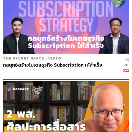
โควิด-19 รุนแรงกว่า IMF หลายเท่า มันเกิด
ขึ้นเหมือนสงครามโลกที่ต้องมีคนพ่ายแพ้ แต่
ครั้งนี้พ่ายแพ้ทุกประเทศ แล้วเราจะดึงกลับมา
ได้อย่างไร
เท่าที่ฟังมาทั้งหมดเหมือนเรากำลังอยู่ใน Perfect
THE SECRET SAUCE | VIDEO
Storm ทั้งเรื่องการดึงดูดนักลงทุน การท่องเที่ยว
กลยุทธ์สร้างโมเดลธุรกิจ Subscription ให้สำเร็จ
322
เกษตรกรรม เหมือนมีแต่ข่าวร้ายเข้ามา ขอย้อนกลับมา
ที่บริษัทของคุณแอ๊วก่อน โควิด-19 กระทบกับ
เดอะมอลล์มากน้อยแค่ไหน และคุณแอ๊วปรับตัวหรือสู้
อย่างไร
เดอะมอลล์อาจจะโชคดีนิดหนึ่ง เราทำเรื่องการบริหารความ
เสี่ยงไว้สูง การขยายธุรกิจของเราจะต้องไม่มีอะไรที่สูญเปล่า
ดังนั้นเราไม่ขยายเยอะ มีอยู่สิบกว่าแห่ง แต่ละแห่งเล่นหัว
เมืองใหญ่ เปรียบเทียบว่าศูนย์เดียวของเราอาจจะเท่า 4-5 ของ