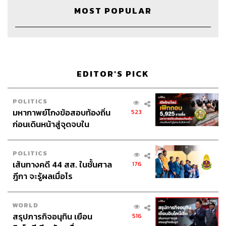
Marketing & Coordinator
อภิสิทธิ์​ หรรษาภิรมย์โชค
MOST POPULAR
Art Director
อนงค์นาฏ วิวัฒนานนท์
Proofreader
ลักษณ์นารา พักตร์เพียงจันทร์
Webmaster
ไชยพร ศิริกลการ
Music
westonemusic.com
EDITOR'S PICK
POLITICS
มหากาพย์โกงข้อสอบท้องถิ่น
523
TAGS:
นครินทร์ วนกิจไพบูลย์
เคล็ดลับความสำเร็จ
ก่อนเดินหน้าสู่จุดจบใน
Podcast
Business
brand
นครินทร์
เคน
สัปดาห์นี้
The Standard Podcast
The Secret Sauce
เคน นครินทร์
POLITICS
เส้นทางคดี 44 สส. ในชั้นศาล
176
ฎีกา จะรู้ผลเมื่อไร
WORLD
สรุปภารกิจอนุทิน เยือน
516