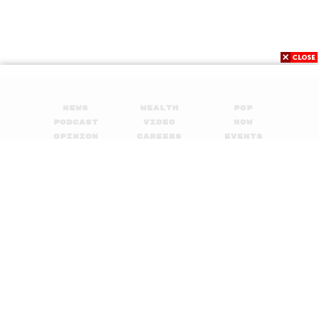
News
Wealth
Pop
Podcast
Video
Now
Opinion
Careers
Events
Privacy
About
Contact
Policy
FOR
ADVERTISING
MEMBERSHIP
© 2017-
2026
The Standard. All rights reserved.