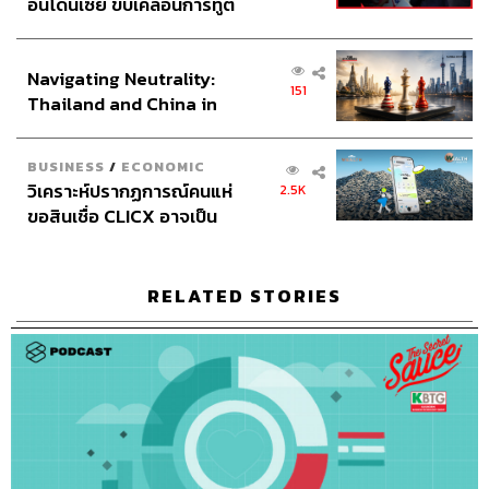
อินโดนีเซีย ขับเคลื่อนการทูต
เศรษฐกิจเชิงรุก ประกาศหุ้น
50
ส่วนยุทธศาสตร์ไทย –
Navigating Neutrality:
อินโดนีเซีย
151
Thailand and China in
ABOUT THE HOST
the Age of a New Global
นครินทร์ วนกิจไพบูลย์
Order
BUSINESS
/
ECONOMIC
บรรณาธิการบริหาร สำนักข่าว THE
วิเคราะห์ปรากฏการณ์คนแห่
2.5K
STANDARD วิทยากรด้านสื่อและการทำคอน
เทนต์ออนไลน์
ขอสินเชื่อ CLICX อาจเป็น
เพียงยอดภูเขาน้ำแข็ง ของ
ปัญหาหนี้ครัวเรือนไทยที่ถูก
ซุกไว้
RELATED STORIES