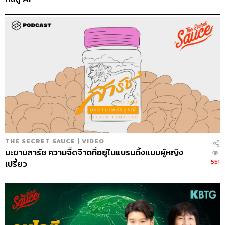
THE SECRET SAUCE | VIDEO
มะขามสารัช ความจี๊ดจ๊าดที่อยู่ในแบรนดิ้งแบบผู้หญิง
551
เปรี้ยว