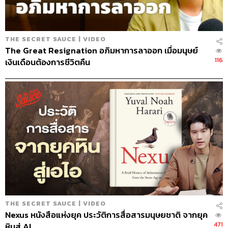
61
THE SECRET SAUCE | VIDEO
The Great Resignation อภิมหาการลาออก เมื่อมนุษย์
ABOUT THE HOST
116
เงินเดือนต้องการชีวิตคืน
นครินทร์ วนกิจไพบูลย์
บรรณาธิการบริหาร สำนักข่าว THE
STANDARD วิทยากรด้านสื่อและการทำคอน
เทนต์ออนไลน์
THE SECRET SAUCE | VIDEO
Nexus หนังสือแห่งยุค ประวัติการสื่อสารมนุษยชาติ จากยุค
471
หินสู่ AI