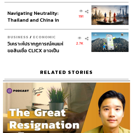
ส่วนยุทธศาสตร์ไทย –
Social Media Editor
ทศพล เพิ่มพูล
Navigating Neutrality:
อินโดนีเซีย
THE STANDARD Proofreader Team
191
Thailand and China in
THE STANDARD Webmaster Team
the Age of a New Global
Social Media Admins
วนัชพร ดวงนิล, สุทธกิตติ์​ สุทธา
Order
วรรณกุล, ธิติกร ลิ้มทองมณี, วิมลณัฐ พรศิริอนันต์, นิพพิชฌน์
BUSINESS
/
ECONOMIC
ชุลีนวน, พฤษภา แซ่เต็ง
วิเคราะห์ปรากฏการณ์คนแห่
2.7K
Archive Officer
อาทิตยา อิสสรานุสรณ์
ขอสินเชื่อ CLICX อาจเป็น
เพียงยอดภูเขาน้ำแข็ง ของ
ปัญหาหนี้ครัวเรือนไทยที่ถูก
ซุกไว้
RELATED STORIES
TAGS:
The Secret Sauce
เคน นครินทร์
Podcast
The Standard Podcast