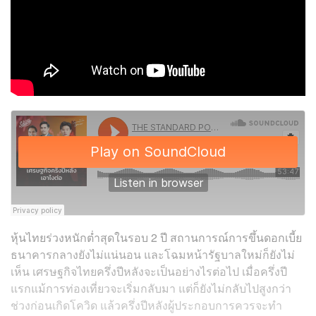
หุ้นไทยร่วงหนักต่ำสุดในรอบ 2 ปี สถานการณ์การขึ้นดอกเบี้ย
ธนาคารกลางยังไม่แน่นอน และโฉมหน้ารัฐบาลใหม่ก็ยังไม่
เห็น เศรษฐกิจไทยครึ่งปีหลังจะเป็นอย่างไรต่อไป เมื่อครึ่งปี
แรกแม้การท่องเที่ยวจะเริ่มกลับมา แต่ก็ยังไม่กลับไปสูงกว่า
ช่วงก่อนเกิดโควิด แล้วครึ่งปีหลังผู้ประกอบการควรจะทำ