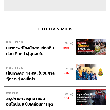
EDITOR'S PICK
Credits
POLITICS
มหากาพย์โกงข้อสอบท้องถิ่น
598
Show Creator
นครินทร์ วนกิจไพบูลย์
ก่อนเดินหน้าสู่จุดจบใน
The Secret Sauce Manager
ปวริศา ตั้งตุลานนท์
สัปดาห์นี้
Content Creator
ชาคร ฉายเพชร, ธนภาคย์ อิทธิชัยพล,
POLITICS
ภัทรสุดา บุญญศรี, ภัทรพร บุญนำอุดม
เส้นทางคดี 44 สส. ในชั้นศาล
236
Video Editor
วุฒิชัย ถิระบัญชาศักดิ์, อนนต์ พูนเจ้าทรัพย์
ฎีกา จะรู้ผลเมื่อไร
Sound Designer & Engineer
กฤตพล จียะเกียรติ
Sound Recording Engineer
ขจีพรรณ วิจิตรรัตน์, ธภัทร
ตั้งวงษ์ไชย
WORLD
Assistant
อสุมิ สุกี้คาวะ
สรุปภารกิจอนุทิน เยือน
554
อินโดนีเซีย ขับเคลื่อนการทูต
Graphic Designer
ธนิดา โตวิวัฒน์
เศรษฐกิจเชิงรุก ประกาศหุ้น
Channel Manager
เชษฐพงศ์ ชูประดิษฐ์