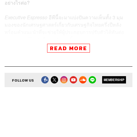
อย่างไรต่อ?
Executive Espresso
อีพีนี้จะมาแบ่งปันความเห็นทั้ง 3 มุม
มองของนักเศรษฐศาสตร์เกี่ยวกับเศรษฐกิจไทยครึ่งปีหลัง
พร้อมคำแนะนำที่จะช่วยให้ผู้ประกอบการปรับตัวได้ทันต่อ
สถานการณ์ใน 6 เดือนหลังจากนี้
READ MORE
สามารถฟังพอดแคสต์ The Secret Sauce
ผ่านแอปพลิเคชันต่างๆ ที่คุณสะดวกหรือใช้อยู่แล้วได้เลย
FOLLOW US
MEMBERSHIP