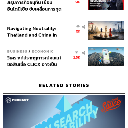
สรุปภารกิจอนุทิน เยือน
Assistant
อสุมิ สุกี้คาวะ
516
อินโดนีเซีย ขับเคลื่อนการทูต
Graphic Designer
ธนิดา โตวิวัฒน์
เศรษฐกิจเชิงรุก ประกาศหุ้น
Channel Manager
เชษฐพงศ์ ชูประดิษฐ์
ส่วนยุทธศาสตร์ไทย –
Social Media Editor
ทศพล เพิ่มพูล
Navigating Neutrality:
อินโดนีเซีย
THE STANDARD Proofreader Team
151
Thailand and China in
THE STANDARD Webmaster Team
the Age of a New Global
Social Media Admins
วนัชพร ดวงนิล, สุทธกิตติ์​ สุทธา
Order
วรรณกุล, ธิติกร ลิ้มทองมณี, วิมลณัฐ พรศิริอนันต์, นิพพิชฌน์
BUSINESS
/
ECONOMIC
ชุลีนวน
วิเคราะห์ปรากฏการณ์คนแห่
2.5K
Archive Officer
ชริน ธนอุดมกรณ์, อาทิตยา อิสสรานุสรณ์
ขอสินเชื่อ CLICX อาจเป็น
เพียงยอดภูเขาน้ำแข็ง ของ
ปัญหาหนี้ครัวเรือนไทยที่ถูก
ซุกไว้
RELATED STORIES
TAGS:
Podcast
The Standard Podcast
The Secret Sauce
เคน นครินทร์
เศรษฐพุฒิ สุทธิวาทนฤพุฒิ
Market Dysfunction