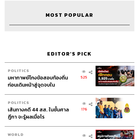
MOST POPULAR
EDITOR'S PICK
Credits
POLITICS
มหากาพย์โกงข้อสอบท้องถิ่น
525
Show Creator
นครินทร์ วนกิจไพบูลย์
ก่อนเดินหน้าสู่จุดจบใน
The Secret Sauce Manager
ปวริศา ตั้งตุลานนท์
สัปดาห์นี้
Producer
ภัทรพร บุญนำอุดม
POLITICS
Content Creator
ชาคร ฉายเพชร, ธนภาคย์ อิทธิชัยพล,
เส้นทางคดี 44 สส. ในชั้นศาล
176
ภัทรสุดา บุญญศรี
ฎีกา จะรู้ผลเมื่อไร
Video Editor
วุฒิชัย ถิระบัญชาศักดิ์
Sound Designer & Engineer
กฤตพล จียะเกียรติ
Sound Recording Engineer
ขจีพรรณ วิจิตรรัตน์
WORLD