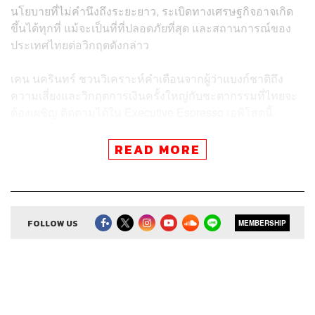
นโยบายที่ไม่คำนึงถึงระยะยาว, ระเบิดทางเศรษฐกิจอาจเกิด
ขึ้นได้ทุกที่ แม้จะเป็นที่ที่ปลอดภัยที่สุด และสถานการณ์ของ
ประเทศไทยต่อวิกฤตดังกล่าว
เคน นครินทร์ ชวนวิเคราะห์คำเตือนจากผู้ว่าแบงก์ชาติถึง
ความเสี่ยงและวิกฤตการเงินครั้งใหญ่กับชะตากรรมที่ไทยจะ
ต้องเผชิญ ติดตามได้ใน Executive Espresso เอพิโสดนี้
READ MORE
สามารถฟังพอดแคสต์ The Secret Sauce
ผ่านแอปพลิเคชันต่างๆ ที่คุณสะดวกหรือใช้อยู่แล้วได้เลย
FOLLOW US
MEMBERSHIP