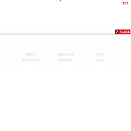
322
News
Wealth
Pop
Podcast
Video
Now
Opinion
Careers
Events
Privacy
About
Contact
Policy
FOR
ADVERTISING
MEMBERSHIP