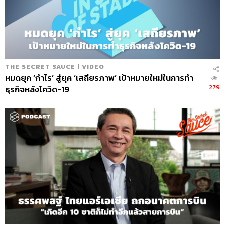
58
THE SECRET SAUCE | VIDEO
หมดยุค ‘กำไร’ สู่ยุค ‘เสถียรภาพ’ เป้าหมายใหม่ในการทำ
279
ธุรกิจหลังโควิด-19
ABOUT THE HOST
นครินทร์ วนกิจไพบูลย์
บรรณาธิการบริหาร สำนักข่าว THE
STANDARD วิทยากรด้านสื่อและการทำคอน
เทนต์ออนไลน์