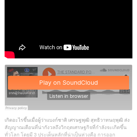
เกิดอะไรขึ้นเมื่อผู้ว่าแบงก์ชาติ เศรษฐพุฒิ สุทธิวาทนฤพุฒิ ส่ง
สัญญาณเตือนที่น่ากังวลถึงวิกฤตเศรษฐกิจที่กำลังจะเกิดขึ้น
ทั่วโลก โดยมี 3 ประเด็นหลักที่น่าเป็นห่วงคือ การออก