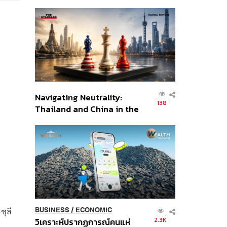
เศรษฐกิจเชิงรุก ประกาศหุ้น
ส่วนยุทธศาสตร์ไทย –
อินโดนีเซีย
Navigating Neutrality:
138
Thailand and China in the
Age of a New Global
Order
ชุลี
BUSINESS
/
ECONOMIC
2.3K
วิเคราะห์ปรากฏการณ์คนแห่