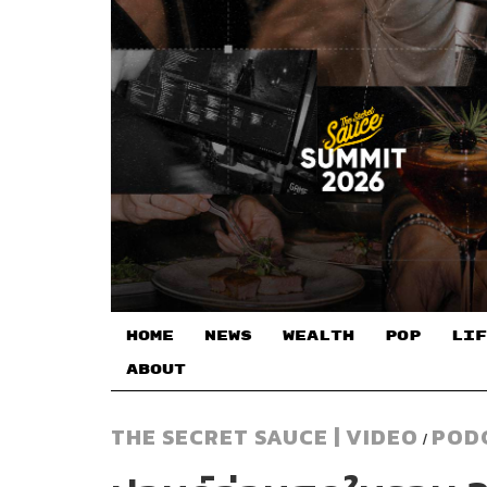
HOME
NEWS
WEALTH
POP
LIF
ABOUT
THE SECRET SAUCE | VIDEO
POD
/