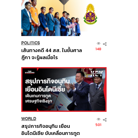
POLITICS
148
เส้นทางคดี 44 สส. ในชั้นศาล
ฎีกา จะรู้ผลเมื่อไร
WORLD
501
สรุปภารกิจอนุทิน เยือน
อินโดนีเซีย ขับเคลื่อนการทูต