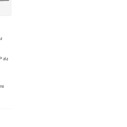
ึง
 ส่ง
าม