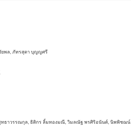
ัยพล, ภัทรสุดา บุญญศรี
์
สุทธาวรรณกุล, ธิติกร ลิ้มทองมณี, วิมลณัฐ พรศิริอนันต์, นิพพิชฌน์ 