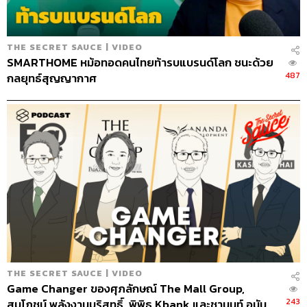
THE SECRET SAUCE | VIDEO
SMARTHOME หม้อทอดคนไทยท้ารบแบรนด์โลก ชนะด้วย
487
กลยุทธ์สุญญากาศ
THE SECRET SAUCE | VIDEO
Game Changer ของศุภลักษณ์ The Mall Group,
243
สมโภชน์ พลังงานบริสุทธิ์, พิพิธ Kbank และชานนท์ อนัน