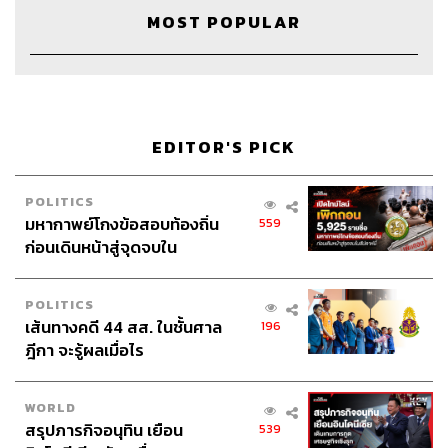
MOST POPULAR
EDITOR'S PICK
Credits
POLITICS
มหากาพย์โกงข้อสอบท้องถิ่น
559
ก่อนเดินหน้าสู่จุดจบใน
Show Creator
นครินทร์ วนกิจไพบูลย์
สัปดาห์นี้
The Secret Sauce Manager
ปวริศา ตั้งตุลานนท์
POLITICS
Content Creator
ชาคร เพชรฉาย, ศรัณย์พร ศรไพศาล
เส้นทางคดี 44 สส. ในชั้นศาล
196
Video Editor
วุฒิชัย ถิระบัญชาศักดิ์
ฎีกา จะรู้ผลเมื่อไร
Sound Designer & Engineer
กฤตพล จียะเกียรติ
Sound Recording Engineer
ขจีพรรณ วิจิตรรัตน์
WORLD
Assistant
อสุมิ สุกี้คาวะ
สรุปภารกิจอนุทิน เยือน
539
Graphic Designer
ธนิดา โตวิวัฒน์