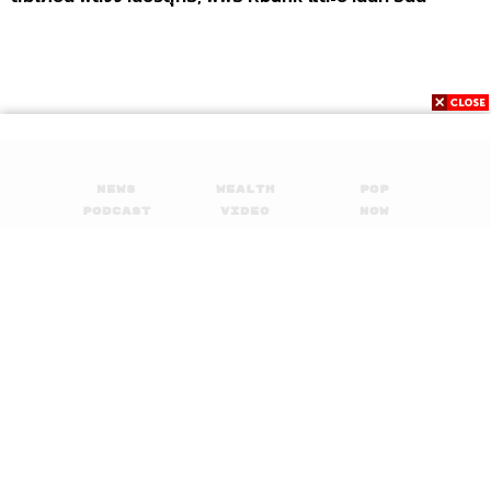
ดาฯ
News
Wealth
Pop
Podcast
Video
Now
Opinion
Careers
Events
Privacy
About
Contact
Policy
FOR
ADVERTISING
MEMBERSHIP
© 2017-
2026
The Standard. All rights reserved.