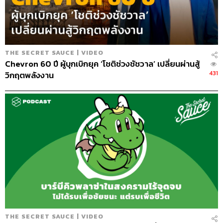
147
THE SECRET SAUCE | VIDEO
Chevron 60 ปี ผู้บุกเบิกยุค ‘โชติช่วงชัชวาล’ เปลี่ยนผ่านสู้
ABOUT THE HOST
431
วิกฤตพลังงาน
นครินทร์ วนกิจไพบูลย์
บรรณาธิการบริหาร สำนักข่าว THE
STANDARD วิทยากรด้านสื่อและการทำคอน
เทนต์ออนไลน์
THE SECRET SAUCE | VIDEO