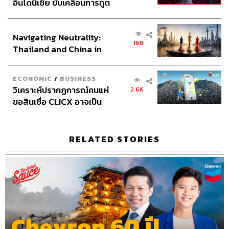
อินโดนีเซีย ขับเคลื่อนการทูต
Channel Manager
เชษฐพงศ์ ชูประดิษฐ์
เศรษฐกิจเชิงรุก ประกาศหุ้น
Social Media Editor
ทศพล เพิ่มพูล
ส่วนยุทธศาสตร์ไทย –
Channel Interns
นิพพิชฌน์ ชุลีนวน, กฤตพร สุขสาย
Navigating Neutrality:
อินโดนีเซีย
THE STANDARD Proofreader Team
168
Thailand and China in
THE STANDARD Webmaster Team
the Age of a New Global
Social Media Admins
วนัชพร ดวงนิล, สุทธกิตติ์​ สุทธา
Order
วรรณกุล, ธิติกร ลิ้มทองมณี, วิมลณัฐ พรศิริอนันต์
ECONOMIC
/
BUSINESS
วิเคราะห์ปรากฏการณ์คนแห่
2.6K
Archive Officer
ชริน จำปาวัน
ขอสินเชื่อ CLICX อาจเป็น
เพียงยอดภูเขาน้ำแข็ง ของ
ปัญหาหนี้ครัวเรือนไทยที่ถูก
ซุกไว้
RELATED STORIES
TAGS:
เคน นครินทร์
นครินทร์ วนกิจไพบูลย์
Bored Ape Yacht Club
Podcast
นครินทร์
เคน
The Standard Podcast
The Secret Sauce