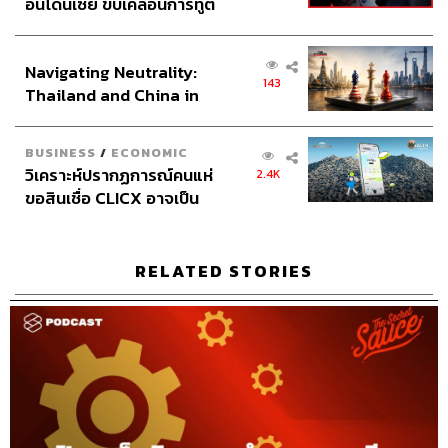
อินโดนีเซีย ขับเคลื่อนการทูต
Assistant
อสุมิ สุกี้คาวะ
เศรษฐกิจเชิงรุก ประกาศหุ้น
Graphic Designer
ธนิดา โตวิวัฒน์
ส่วนยุทธศาสตร์ไทย –
Channel Manager
เชษฐพงศ์ ชูประดิษฐ์
Navigating Neutrality:
อินโดนีเซีย
Social Media Editor
ทศพล เพิ่มพูล
143
Thailand and China in
THE STANDARD Proofreader team
the Age of a New Global
THE STANDARD Webmaster team
Order
Social Media Admins
วนัชพร ดวงนิล, สุทธกิตติ์​ สุทธา
BUSINESS
/
ECONOMIC
วิเคราะห์ปรากฏการณ์คนแห่
2.4K
วรรณกุล, ธิติกร ลิ้มทองมณี, วิมลณัฐ พรศิริอนันต์
ขอสินเชื่อ CLICX อาจเป็น
Archive Officer
ชริน จำปาวัน
เพียงยอดภูเขาน้ำแข็ง ของ
ปัญหาหนี้ครัวเรือนไทยที่ถูก
ซุกไว้
RELATED STORIES
TAGS:
The Secret Sauce
สถาบันเทคโนโลยีนิวเคลียร์แห่งชาติ (องค์การมหาชน)
เคน นครินทร์
นครินทร์ วนกิจไพบูลย์
QTFT
ดวงอาทิตย์เทียม
นิวเคลียร์ฟิชชัน
นิวเคลียร์ฟิวชัน
Podcast
นิวเคลียร์ฟิวชันคือ
นครินทร์
Artificial Sun
เคน
ดร.จิรวัฒน์ ตั้งปณิธานนท์
The Standard Podcast
รศ.ดร.ธวัชชัย อ่อนจันทร์