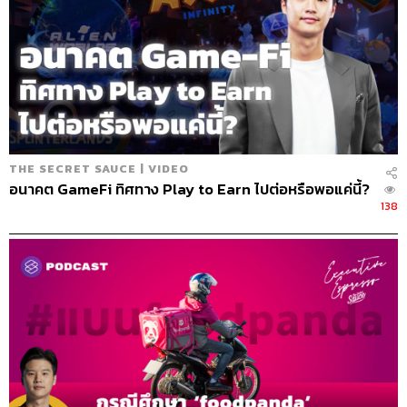
THE SECRET SAUCE | VIDEO
อนาคต GameFi ทิศทาง Play to Earn ไปต่อหรือพอแค่นี้?
138