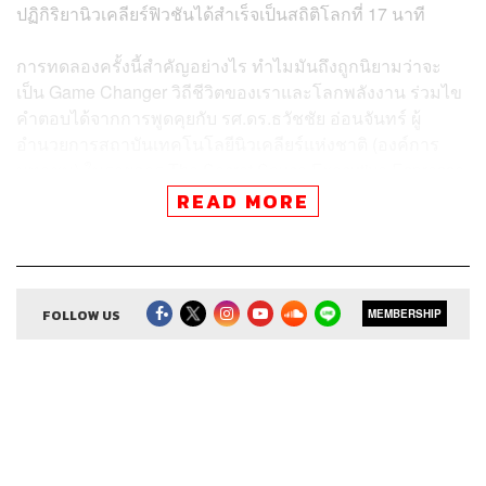
ปฏิกิริยานิวเคลียร์ฟิวชันได้สำเร็จเป็นสถิติโลกที่ 17 นาที
การทดลองครั้งนี้สำคัญอย่างไร ทำไมมันถึงถูกนิยามว่าจะ
เป็น Game Changer วิถีชีวิตของเราและโลกพลังงาน ร่วมไข
คำตอบได้จากการพูดคุยกับ รศ.ดร.ธวัชชัย อ่อนจันทร์ ผู้
อำนวยการสถาบันเทคโนโลยีนิวเคลียร์แห่งชาติ (องค์การ
มหาชน) ในรายการ The Secret Sauce Executive Espresso
เอพิโสดพิเศษภายใต้ความร่วมมือกับ QTFT หรือ Quantum
READ MORE
Technology Foundation (Thailand)
FOLLOW US
MEMBERSHIP
สามารถฟังพอดแคสต์ The Secret Sauce
ผ่านแอปพลิเคชันต่างๆ ที่คุณสะดวกหรือใช้อยู่แล้วได้เลย