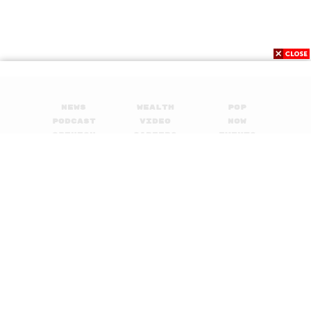
News
Wealth
Pop
Podcast
Video
Now
Opinion
Careers
Events
Privacy
About
Contact
Policy
FOR
ADVERTISING
MEMBERSHIP
© 2017-
2026
The Standard. All rights reserved.