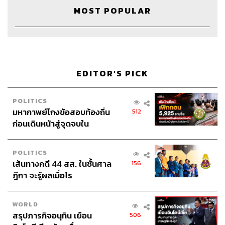
MOST POPULAR
EDITOR'S PICK
POLITICS
มหากาพย์โกงข้อสอบท้องถิ่น
512
ก่อนเดินหน้าสู่จุดจบใน
สัปดาห์นี้
Credits
POLITICS
เส้นทางคดี 44 สส. ในชั้นศาล
156
Show Creator
นครินทร์ วนกิจไพบูลย์
ฎีกา จะรู้ผลเมื่อไร
Head of The Secret Sauce
ปณชัย อารีเพิ่มพร
Video Editor
วุฒิชัย ถิระบัญชาศักดิ์
WORLD
Sound Designer & Engineer
กฤตพล จียะเกียรติ
สรุปภารกิจอนุทิน เยือน
506
Sound Recording Engineer
ขจีพรรณ วิจิตรรัตน์