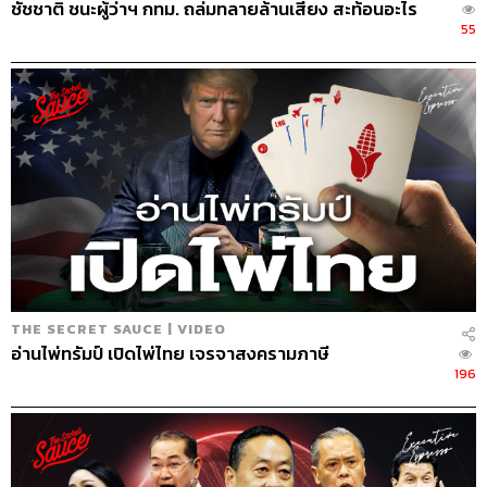
ชัชชาติ ชนะผู้ว่าฯ กทม. ถล่มทลายล้านเสียง สะท้อนอะไร
55
399
ABOUT THE HOST
นครินทร์ วนกิจไพบูลย์
บรรณาธิการบริหาร สำนักข่าว THE
STANDARD วิทยากรด้านสื่อและการทำคอน
เทนต์ออนไลน์
THE SECRET SAUCE | VIDEO
อ่านไพ่ทรัมป์ เปิดไพ่ไทย เจรจาสงครามภาษี
196