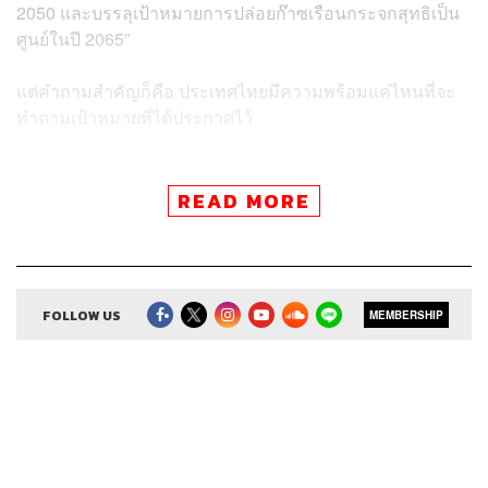
2050 และบรรลุเป้าหมายการปล่อยก๊าซเรือนกระจกสุทธิเป็น
ศูนย์ในปี 2065”
แต่คำถามสำคัญก็คือ ประเทศไทยมีความพร้อมแค่ไหนที่จะ
ทำตามเป้าหมายที่ได้ประกาศไว้
เคน นครินทร์ คุยกับ ดร.พงษ์วิภา หล่อสมบูรณ์ รองผู้อำนวย
การ องค์การบริหารจัดการก๊าซเรือนกระจก (องค์การ
READ MORE
มหาชน) ตรวจการบ้านแผนการลดการปล่อยก๊าซเรือน
กระจกของไทยว่าจะทำได้สำเร็จมากน้อยแค่ไหน
FOLLOW US
MEMBERSHIP
ถึงเวลาปฏิรูปประเทศไทย! ฟอรัมแห่งปี THE STANDARD
ECONOMIC FORUM 2021 จัดเต็ม 3 วัน 20 วงเสวนา และ
กว่า 50 สปีกเกอร์
📌 Early Bird (บัตร 3 วัน) ราคาลดพิเศษ 2,500 บาท เริ่ม