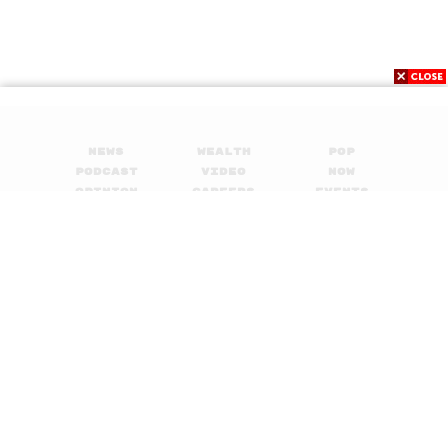
News
Wealth
Pop
Podcast
Video
Now
Opinion
Careers
Events
Privacy
About
Contact
Policy
FOR
ADVERTISING
MEMBERSHIP
© 2017-
2026
The Standard. All rights reserved.