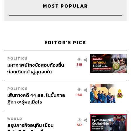
MOST POPULAR
EDITOR'S PICK
POLITICS
มหากาพย์โกงข้อสอบท้องถิ่น
518
ก่อนเดินหน้าสู่จุดจบใน
สัปดาห์นี้
POLITICS
เส้นทางคดี 44 สส. ในชั้นศาล
166
ฎีกา จะรู้ผลเมื่อไร
WORLD
สรุปภารกิจอนุทิน เยือน
512