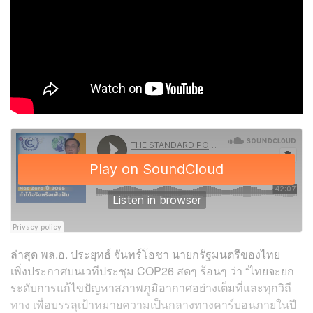
ล่าสุด พล.อ. ประยุทธ์ จันทร์โอชา นายกรัฐมนตรีของไทย
เพิ่งประกาศบนเวทีประชุม COP26 สดๆ ร้อนๆ ว่า “ไทยจะยก
ระดับการแก้ไขปัญหาสภาพภูมิอากาศอย่างเต็มที่และทุกวิถี
ทาง เพื่อบรรลุเป้าหมายความเป็นกลางทางคาร์บอนภายในปี