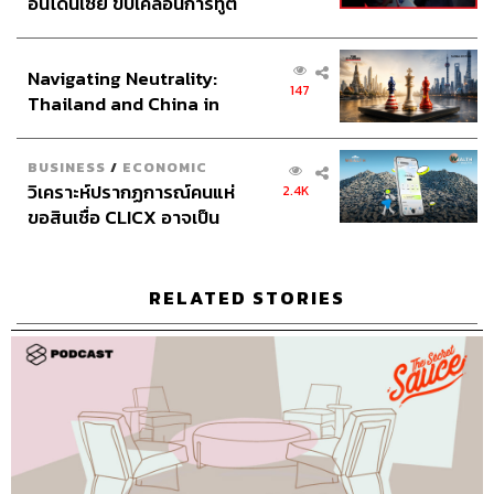
อินโดนีเซีย ขับเคลื่อนการทูต
เศรษฐกิจเชิงรุก ประกาศหุ้น
ส่วนยุทธศาสตร์ไทย –
Navigating Neutrality:
อินโดนีเซีย
147
Thailand and China in
the Age of a New Global
Order
BUSINESS
/
ECONOMIC
วิเคราะห์ปรากฏการณ์คนแห่
2.4K
Credits
ขอสินเชื่อ CLICX อาจเป็น
เพียงยอดภูเขาน้ำแข็ง ของ
ปัญหาหนี้ครัวเรือนไทยที่ถูก
Show Creator
นครินทร์ วนกิจไพบูลย์
ซุกไว้
RELATED STORIES
Head of The Secret Sauce
ปณชัย อารีเพิ่มพร
Content Creator
ชาคร ฉายเพชร
Video Editor
วุฒิชัย ถิระบัญชาศักดิ์
Sound Designer & Engineer
กฤตพล จียะเกียรติ
Sound Recording Engineer
ขจีพรรณ วิจิตรรัตน์
Assistant
อสุมิ สุกี้คาวะ
Graphic Designer
ธนิดา โตวิวัฒน์