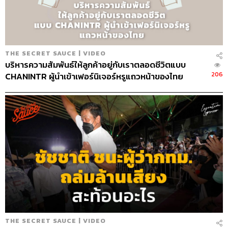
C
hannel Manager
เชษฐพงศ์ ชูประดิษฐ์
THE STANDARD Proofreader Team
THE STANDARD Webmaster Team
Social Media Admins
วนัชพร ดวงนิล, สุทธกิตติ์​ สุทธา
วรรณกุล, ธิติกร ลิ้มทองมณี, วิมลณัฐ พรศิริอนันต์
THE SECRET SAUCE | VIDEO
Archive Officer
ชริน จำปาวัน
บริหารความสัมพันธ์ให้ลูกค้าอยู่กับเราตลอดชีวิตแบบ
206
CHANINTR ผู้นำเข้าเฟอร์นิเจอร์หรูแถวหน้าของไทย
TAGS:
นครินทร์ วนกิจไพบูลย์
Climate Change
ภาวะโลกร้อน
COP26
Net Zero
Podcast
นครินทร์
เคน
The Standard Podcast
The Secret Sauce
เคน นครินทร์
THE SECRET SAUCE | VIDEO