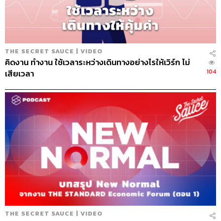
วรรณกุล, ธิติกร ลิ้มทองมณี, วิมลณัฐ พรศิริอนันต์
Archive Officer
ชริน จำปาวัน
THE SECRET SAUCE | VIDEO
คิดงาน ทำงาน ใช้เวลาระหว่างเดินทางอย่างไรให้เวิร์ก ไม่
104
เสียเวลา
TAGS:
Podcast
นครินทร์
เคน
The Standard Podcast
The Secret Sauce
เคน นครินทร์
นครินทร์ วนกิจไพบูลย์
91
THE SECRET SAUCE | VIDEO