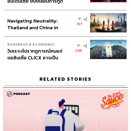
อินโดนีเซีย ขับเคลื่อนการทูต
เศรษฐกิจเชิงรุก ประกาศหุ้น
ส่วนยุทธศาสตร์ไทย –
Navigating Neutrality:
อินโดนีเซีย
Credits
157
Thailand and China in
the Age of a New Global
Order
Show Creator
นครินทร์ วนกิจไพบูลย์
BUSINESS
/
ECONOMIC
Head of The Secret Sauce
ปณชัย อารีเพิ่มพร
วิเคราะห์ปรากฏการณ์คนแห่
2.5K
Content Creator
ชาคร ฉายเพชร
ขอสินเชื่อ CLICX อาจเป็น
Video Editor
วุฒิชัย ถิระบัญชาศักดิ์
เพียงยอดภูเขาน้ำแข็ง ของ
Sound Designer & Engineer
กฤตพล จียะเกียรติ
ปัญหาหนี้ครัวเรือนไทยที่ถูก
Sound Recording Engineer
ขจีพรรณ วิจิตรรัตน์
ซุกไว้
RELATED STORIES
Assistant
อสุมิ สุกี้คาวะ
Graphic Designer
พันธิตรา หอมเดชนะกุล
Channel Manager
เชษฐพงศ์ ชูประดิษฐ์
Channel Admin
จักรภัทร อ่ำพริ้ง
Proofreader
ลักษณ์นารา พักตร์เพียงจันทร์
Webmaster
อารยา ปานศรี
Social Media Admins
วนัชพร ดวงนิล, สุทธกิตติ์​ สุทธา