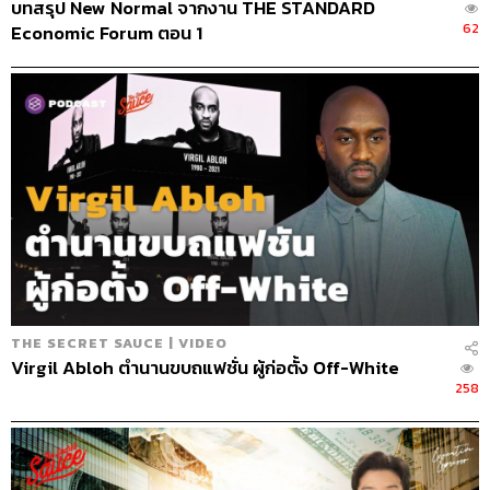
ABOUT THE HOST
บทสรุป New Normal จากงาน THE STANDARD
62
Economic Forum ตอน 1
นครินทร์ วนกิจไพบูลย์
บรรณาธิการบริหาร สำนักข่าว THE
STANDARD วิทยากรด้านสื่อและการทำคอน
เทนต์ออนไลน์
THE SECRET SAUCE | VIDEO
Virgil Abloh ตำนานขบถแฟชั่น ผู้ก่อตั้ง Off-White
258