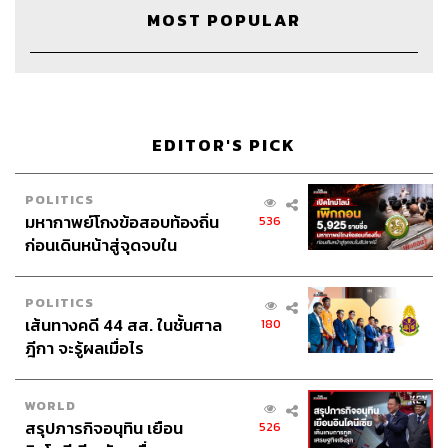
MOST POPULAR
EDITOR'S PICK
POLITICS
มหากาพย์โกงข้อสอบท้องถิ่น
536
ก่อนเดินหน้าสู่จุดจบใน
สัปดาห์นี้
POLITICS
เส้นทางคดี 44 สส. ในชั้นศาล
180
ฎีกา จะรู้ผลเมื่อไร
WORLD
สรุปภารกิจอนุทิน เยือน
526