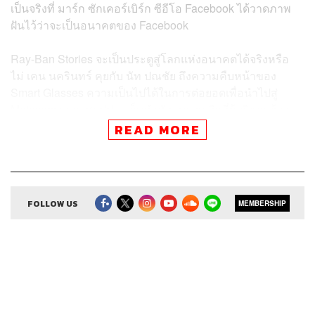
เป็นจริงที่ มาร์ก ซักเคอร์เบิร์ก ซีอีโอ Facebook ได้วาดภาพ
ฝันไว้ว่าจะเป็นอนาคตของ Facebook
Ray-Ban Stories จะเป็นประตูสู่โลกแห่งอนาคตได้จริงหรือ
ไม่ เคน นครินทร์ คุยกับ นัท ปณชัย ถึงความคืบหน้าของ
Smart Glasses ความเป็นไปได้ในการต่อยอดเพื่อนำไปสู่
Metaverse และสรุปประเด็นสำคัญทางธุรกิจที่ผู้บริหารต้อง
จับตา
READ MORE
The Secret Sauce เปิดขายบัตรรอบพิเศษ รับชมงาน The
Secret Sauce Strategy Forum 2022 ย้อนหลัง สำหรับผู้ที่
พลาดซื้อบัตรในรอบชมสด ตั้งแต่วันอังคารที่ 21 กันยายน ถึง
FOLLOW US
MEMBERSHIP
วันอาทิตย์ที่ 10 ตุลาคมนี้ ที่เว็บไซต์
https://www.zipeventap
p.com/e/THE-SECRET-SAUCE
บัตรชมงานย้อนหลังราคาเดียว 1,500 บาท ซื้อเมื่อไรก็
สามารถรับชมได้แบบยาวๆ จนถึงวันที่ 13 พฤศจิกายน 2564
ส่วนใครที่ซื้อบัตรไปก่อนในรอบชมสด เราขยายระยะเวลา
การรับชมพิเศษจาก 1 เดือน เป็น 2 เดือน ถึงวันที่ 13