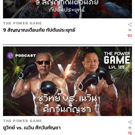
Sound Recording Engineers
ขจีพรรณ วิจิตรรัตน์
Art Director
ฉัตรชัย เฉยชิต
Proofreaders
ลักษณ์นารา พักตร์เพียงจันทร์, วรรษมล สิงห
โกมล, ภาวิกา ขันติศรีสกุล, นัฐฐา สอนกลิ่น, พรนภัส ชำนาญ
THE POWER GAME
9 สัญญาณเตือนภัย กัปตันประยุทธ์
ค้า, ชนเนตร ลอยครุฑ
92
Webmasters
ไชยพร ศิริกลการ, รพีพรรณ เกตุสมพงษ์,
อารยา ปานศรี
Channel Admin
เอกราช มอเซอร์
Social Media Admins
สุทธกิตติ์​ สุทธาวรรณกุล, ธิติกร ลิ้ม
ทองมณี, วิมลณัฐ พรศิริอนันต์, วนัชพร ดวงนิล
Archive Officer
ชริน จำปาวัน
TAGS:
Podcast
The Standard Podcast
การเมือง
THE POWER GAME
สรกล อดุลยานนท์
THE POWER GAME
ชูวิทย์ vs. เนวิน ศึกวันกัญชา
75