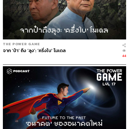
THE POWER GAME
จาก ‘ป๋า’ ถึง ‘ลุง’: ‘ครึ่งใบ’ โมเดล
44