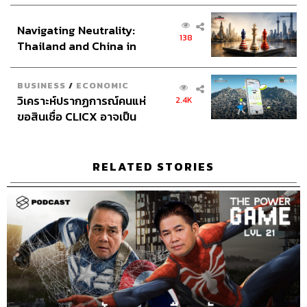
ส่วนยุทธศาสตร์ไทย –
Navigating Neutrality:
อินโดนีเซีย
138
Thailand and China in
the Age of a New Global
Order
BUSINESS
/
ECONOMIC
วิเคราะห์ปรากฏการณ์คนแห่
2.4K
ขอสินเชื่อ CLICX อาจเป็น
เพียงยอดภูเขาน้ำแข็ง ของ
Credits
ปัญหาหนี้ครัวเรือนไทยที่ถูก
ซุกไว้
RELATED STORIES
The Host
สรกล อดุลยานนท์
Co-host
พลวุฒิ สงสกุล
Show Creator
สรกล อดุลยานนท์, นครินทร์ วนกิจไพบูลย์
Show Producer
อธิษฐาน กาญจนะพงศ์
Creative
นัทธมน หัวใจ
Channel Manager
เชษฐพงศ์ ชูประดิษฐ์
Sound Designer & Engineer
กฤตพล จียะเกียรติ