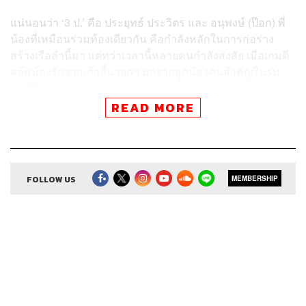
แน่นอนว่า ‘3 ป.’ คือ ประยุทธ์ ประวิตร และ อนุพงษ์ (ป๊อก) พี่
น้องที่เหมือนร่วมท้องเดียวกัน คือกำลังหลักในการก่อร่าง
สร้างเรือลำนี้มา แต่ทว่าเวลานี้หลายคนกำลังสงสัย เมื่อเกมดี
ลล้มน้องรักจากเก้าอี้นายกฯ มาจากลูกน้องคนสำคัญในร่ม
เงาพี่ใหญ่
READ MORE
คำถามที่น่าสนใจก็คือ การปลด ‘ธรรมนัส-นฤมล’ ครั้งนี้ ใคร
ได้-ใครเสีย
พล.อ. ประยุทธ์นั้นได้แสดงบทบาทผู้นำที่เด็ดขาด เหมือนจะ
FOLLOW US
MEMBERSHIP
บอกว่าใครมีอำนาจสูงสุดแท้จริง ในขณะเดียวกันก็เป็นการ
ทำลาย ‘บารมี’ ความเป็นหัวหน้าพรรคของ พล.อ. ประวิตร
หากการปลดเลขาธิการพรรคโดยไม่บอกหัวหน้าพรรคเกิด
ขึ้นกับพรรคภูมิใจไทยหรือประชาธิปัตย์ก็คงเป็นเรื่องราวใหญ่
โต
แต่น้องคนที่ พล.อ. ประวิตร บอกว่า ‘เลี้ยงดู’ มาตั้งแต่ปี 2519