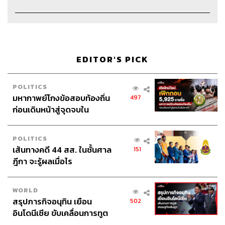
สามารถฟังพอดแคสต์ THE POWER GAME
ผ่านแอปพลิเคชันต่างๆ ที่คุณสะดวกหรือใช้อยู่แล้วได้เลย
EDITOR'S PICK
POLITICS
มหากาพย์โกงข้อสอบท้องถิ่น
497
ก่อนเดินหน้าสู่จุดจบใน
สัปดาห์นี้
POLITICS
เส้นทางคดี 44 สส. ในชั้นศาล
151
ฎีกา จะรู้ผลเมื่อไร
WORLD
สรุปภารกิจอนุทิน เยือน
502
อินโดนีเซีย ขับเคลื่อนการทูต
เศรษฐกิจเชิงรุก ประกาศหุ้น