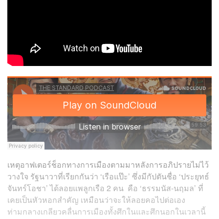
เหตุอาฟเตอร์ช็อกทางการเมืองตามมาหลังการอภิปรายไม่ไว้
วางใจ รัฐนาวาที่เรียกกันว่า ‘เรือแป๊ะ’ ซึ่งมีกัปตันชื่อ ‘ประยุทธ์
จันทร์โอชา’ ได้ลอยแพลูกเรือ 2 คน คือ ‘ธรรมนัส-นฤมล’ ที่
เคยเป็นหัวหอกสำคัญ เหมือนว่าจะให้ลอยคอไปต่อเอง
ท่ามกลางเกลียวคลื่นการเมืองทั้งศึกในและศึกนอกในเวลานี้