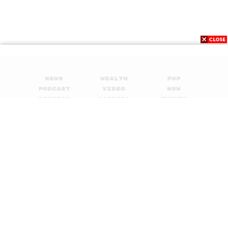
News
Wealth
Pop
Podcast
Video
Now
Opinion
Careers
Events
Privacy
About
Contact
Policy
FOR
ADVERTISING
MEMBERSHIP
© 2017-
2026
The Standard. All rights reserved.