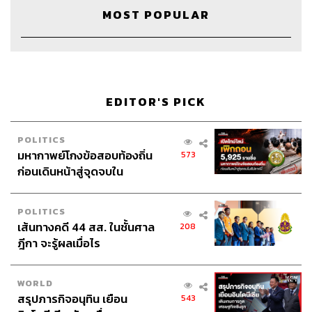
MOST POPULAR
EDITOR'S PICK
POLITICS
มหากาพย์โกงข้อสอบท้องถิ่น
573
ก่อนเดินหน้าสู่จุดจบใน
สัปดาห์นี้
POLITICS
เส้นทางคดี 44 สส. ในชั้นศาล
208
ฎีกา จะรู้ผลเมื่อไร
Credits
The Host
สรกล อดุลยานนท์
WORLD
Co-Host
พลวุฒิ สงสกุล, ธนกร วงษ์ปัญญา
สรุปภารกิจอนุทิน เยือน
543