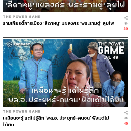
THE POWER GAME
รามเกียรติ์การเมือง ‘สีดาหนู’ แผลงศร ‘พระรามตู่’ ลุยไฟ
89
THE POWER GAME
เหมือนจะรู้ แต่ไม่รู้สึก ‘พล.อ. ประยุทธ์-คนจน’ ฟังแต่ไม่
46
ได้ยิน