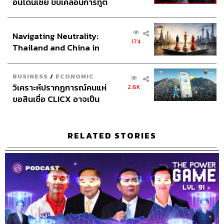
อินโดนีเซีย ขับเคลื่อนการทูต
เศรษฐกิจเชิงรุก ประกาศหุ้น
Show Creator
สรกล อดุลยานนท์, นครินทร์ วนกิจไพบูลย์
ส่วนยุทธศาสตร์ไทย –
Show Producers
พลวุฒิ สงสกุล, ธนกร วงษ์ปัญญา
Navigating Neutrality:
อินโดนีเซีย
Co-Producer
อธิษฐาน กาญจนะพงศ์
174
Thailand and China in
Sound Designer & Engineer
กฤตพล จียะเกียรติ
the Age of a New Global
Coordinator & Admin
อภิสิทธิ์​ หรรษาภิรมย์โชค
Order
Art Director
อนงค์นาฏ วิวัฒนานนท์
BUSINESS
/
ECONOMIC
Proofreader
ภาสิณี เพิ่มพันธุ์พงศ์
วิเคราะห์ปรากฏการณ์คนแห่
2.6K
Webmaster
รพีพรรณ​ เกตุสมพงษ์
ขอสินเชื่อ CLICX อาจเป็น
Podcast Intern
วริษฐ์ โกศลศุภกิจ
เพียงยอดภูเขาน้ำแข็ง ของ
ปัญหาหนี้ครัวเรือนไทยที่ถูก
ซุกไว้
RELATED STORIES
TAGS:
​ หนุ่มเมืองจันท์
​ ทักษิณ​ ชินวัตร
สมคิด จาตุศรีพิทักษ์
Podcast
The Standard Podcast
การเมือง
THE POWER GAME
สรกล อดุลยานนท์