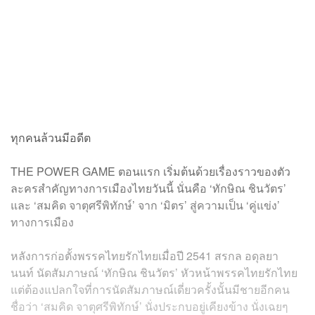
ทุกคนล้วนมีอดีต
THE POWER GAME ตอนแรก เริ่มต้นด้วยเรื่องราวของตัว
ละครสำคัญทางการเมืองไทยวันนี้ นั่นคือ ‘ทักษิณ ชินวัตร’
และ ‘สมคิด จาตุศรีพิทักษ์’ จาก ‘มิตร’ สู่ความเป็น ‘คู่แข่ง’
ทางการเมือง
หลังการก่อตั้งพรรคไทยรักไทยเมื่อปี 2541 สรกล อดุลยา
นนท์ นัดสัมภาษณ์ ‘ทักษิณ ชินวัตร’ หัวหน้าพรรคไทยรักไทย
แต่ต้องแปลกใจที่การนัดสัมภาษณ์เดี่ยวครั้งนั้นมีชายอีกคน
ชื่อว่า ‘สมคิด จาตุศรีพิทักษ์’ นั่งประกบอยู่เคียงข้าง นั่งเฉยๆ