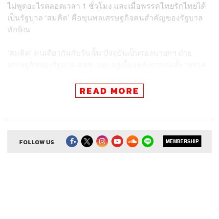
ไม่พูดอะไรตลอดเวลา 1 ชั่วโมง และเมื่อพรรคไทยรักไทยได้
เป็นรัฐบาล ‘สมคิด’ คือขุนพลเศรษฐกิจคนสำคัญของรัฐบาล
ทักษิณ
‘สมคิด’ คนเดียวกันกับวันนั้น ปัจจุบันเป็นรองนายกฯ ฝ่าย
เศรษฐกิจของรัฐบาล คสช. และอยู่เบื้องหลังการก่อตั้ง ‘พรรค
พลังประชารัฐ’ ที่เสนอชื่อ พลเอก ประยุทธ์ จันทร์โอชา เป็น
นายกรัฐมนตรีคนต่อไป ในขณะที่ทักษิณก็ยังคงมีบทบาท
READ MORE
ทางการเมืองผ่านพรรคเพื่อไทยและพรรคไทยรักษาชาติ
จาก ‘มิตร’ สู่ความเป็น ‘คู่แค้น’ ทางการเมืองเกิดขึ้นได้
อย่างไร
FOLLOW US
MEMBERSHIP
‘สมคิด’ ซึมซับบทเรียนอะไรจากความล้มเหลวของการก่อตั้ง
พรรครวมใจไทยชาติพัฒนาจนพัฒนาเป็นพรรคพลังประชา
รัฐในวันนี้
ทำไม ‘ทักษิณ’ จึงเป็นแบรนด์ที่ทรงอิทธิพลทางการเมือง ทั้งที่
ไม่อยู่เมืองไทยมานานกว่า 10 ปี ฯลฯ