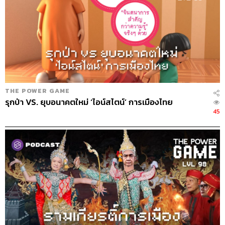
THE POWER GAME
รุกป่า VS. ยุบอนาคตใหม่ ‘ไอน์สไตน์’ การเมืองไทย
45