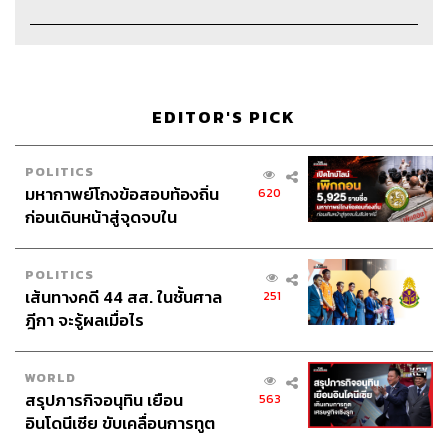
EDITOR'S PICK
POLITICS
มหากาพย์โกงข้อสอบท้องถิ่น
620
ก่อนเดินหน้าสู่จุดจบใน
สัปดาห์นี้
POLITICS
เส้นทางคดี 44 สส. ในชั้นศาล
251
ฎีกา จะรู้ผลเมื่อไร
WORLD
สรุปภารกิจอนุทิน เยือน
563
อินโดนีเซีย ขับเคลื่อนการทูต
เศรษฐกิจเชิงรุก ประกาศหุ้น