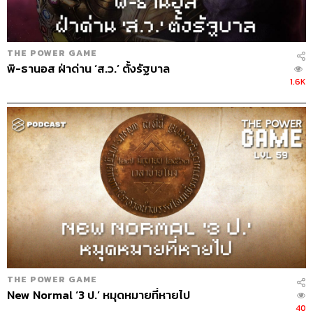
Archive Officer
ชริน จำปาวัน
Music
westonemusic.com
THE POWER GAME
พิ-ธานอส ฝ่าด่าน ‘ส.ว.’ ตั้งรัฐบาล
1.6K
TAGS:
THE POWER GAME
สรกล อดุลยานนท์
Podcast
The Standard Podcast
การเมือง
44
THE POWER GAME
New Normal ‘3 ป.’ หมุดหมายที่หายไป
ABOUT THE HOST
40