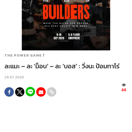
/
THE POWER GAME
ละแมะ – ละ ‘ม็อบ’ – ละ ‘บอส’ : วิ่งนะ ป้อมทาโร่
29.07.2020
44