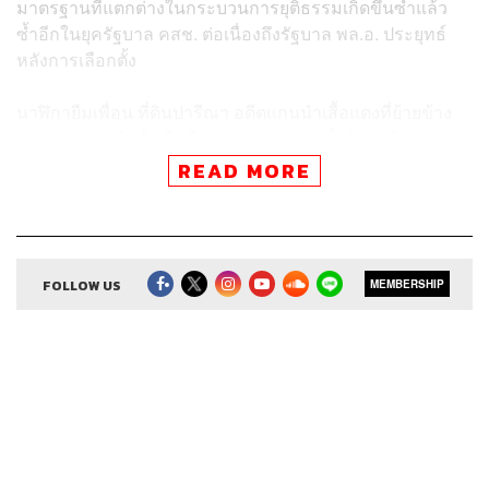
มาตรฐานที่แตกต่างในกระบวนการยุติธรรมเกิดขึ้นซ้ำแล้ว
ซ้ำอีกในยุครัฐบาล คสช. ต่อเนื่องถึงรัฐบาล พล.อ. ประยุทธ์
หลังการเลือกตั้ง
นาฬิกายืมเพื่อน ที่ดินปารีณา อดีตแกนนำเสื้อแดงที่ย้ายข้าง
รอดปลอดภัย ไม่ก็หนีคดีอย่างสะดวก ตอกย้ำด้วยคดี บอส วร
ยุทธ เป็นเครื่องยืนยันว่า คำว่า ‘2 มาตรฐาน’ นั้นมีอยู่จริง
READ MORE
ไม่ใช่แค่วาทกรรม
เรื่องบอส ทายาทกระทิงแดง เกิดขึ้นในจังหวะที่เสถียรภาพ
FOLLOW US
MEMBERSHIP
ทางการเมืองของรัฐบาลสั่นคลอน ทั้งการปรับ ครม. ที่ไม่
ลงตัวในพรรคพลังประชารัฐ รวมถึงปัญหาเศรษฐกิจและโค
วิด-19 ตามด้วยการกลับมาอีกครั้งของการชุมนุมโดยกลุ่มคน
รุ่นใหม่
ที่สุดแล้ว ทั้งเรื่องคดีทายาทกระทิงแดงได้กลายเป็นเรื่องเดียว
กับความอัดอั้นที่ทำให้เกิดการชุมนุมของกลุ่มคนรุ่นใหม่ เพ
ราะความอยุติธรรม กฎหมายที่บิดเบี้ยว เสรีภาพ และ