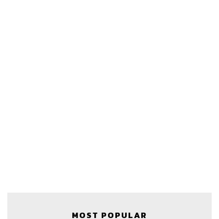
ประชาธิปไตย มันคือจุดยึดโยงร่วมที่ทำให้พวกเขาออกมา
ชุมนุมกัน
การชุมนุมของคนรุ่นใหม่ ด้วยรูปแบบใหม่ เราได้เห็นอะไร
ใหม่ๆ
และที่สำคัญคือ ไม่อาจคาดเดาได้ว่าตอนจบของเรื่องจะ
ลงเอยแบบไหน
และนำไปสู่อะไร
สามารถฟังพอดแคสต์ THE POWER GAME
ผ่านแอปพลิเคชันต่างๆ ที่คุณสะดวกหรือใช้อยู่แล้วได้เลย
MOST POPULAR