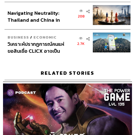
ส่วนยุทธศาสตร์ไทย –
Navigating Neutrality:
อินโดนีเซีย
208
Thailand and China in
Credits
the Age of a New Global
Order
The Host
สรกล อดุลยานนท์
BUSINESS
/
ECONOMIC
วิเคราะห์ปรากฏการณ์คนแห่
The Co-host
พลวุฒิ สงสกุล
2.7K
ขอสินเชื่อ CLICX อาจเป็น
เพียงยอดภูเขาน้ำแข็ง ของ
Show Creator
สรกล อดุลยานนท์, นครินทร์ วนกิจไพบูลย์
ปัญหาหนี้ครัวเรือนไทยที่ถูก
Show Producer
อธิษฐาน กาญจนะพงศ์
ซุกไว้
RELATED STORIES
Channel Manager
เชษฐพงศ์ ชูประดิษฐ์
Sound Designer & Engineer
กฤตพล จียะเกียรติ
Coordinator & Admin
อภิสิทธิ์​ หรรษาภิรมย์โชค
Art Director
ฉัตรชัย เฉยชิต
Proofreader
ภาวิกา ขันติศรีสกุล
Webmaster
รพีพรรณ เกตุสมพงษ์
Social Media Admin
ณัฐชัย ตั้งวงศ์วิวัฒน์
สุทธกิตติ์​ สุทธาวรรณกุล
ธิติกร ลิ้มทองมณี