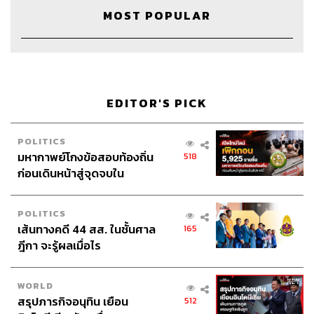
แต่การได้เริ่มเจรจาถือเป็นการสร้างโอกาส ดีกว่าไม่พูดอะไร
MOST POPULAR
เลย อยากฝากไปถึงธนาคารว่า ถ้ามีลูกค้าเจรจากับธนาคาร
แบบนี้ ส่วนใหญ่เป็นหนี้เสียของธนาคาร ซึ่งธนาคารจะมี
ตัวเลข KPI ชี้วัด แต่ถ้าธนาคารใจดีรับเจรจาและช่วยกันแก้
ปัญหา หนี้เสียเหล่านี้ก็จะไม่ลุกลามใหญ่โต
EDITOR'S PICK
2. ดูว่าหนี้สินตัวไหนที่สามารถตัดจ่ายตัดขายได้บ้าง
POLITICS
ข้อนี้อาจจะทำหลังจากธนาคารไม่ยอมเจรจาด้วย ซึ่งสิ่งที่
มหากาพย์โกงข้อสอบท้องถิ่น
518
สามารถตัดขายได้หลักๆ คือ บ้านและรถ เมื่อตัดขายสอง
ก่อนเดินหน้าสู่จุดจบใน
อย่างนี้พลังในการแก้หนี้ไม่เท่ากัน แต่ที่แน่ๆ จะสะเทือนความ
สัปดาห์นี้
รู้สึกมาก เพราะเราจะรู้สึกว่าเป็นทรัพย์สินของชีวิต การมีบ้าน
มีรถเป็นของตัวเองจะทำให้รู้สึกดีและภาคภูมิใจ แต่เมื่อชีวิต
POLITICS
ลงมาถึงจุดที่ต้องตัดใจขายอย่างใดอย่างหนึ่ง เราจะรู้สึกไม่
เส้นทางคดี 44 สส. ในชั้นศาล
165
มั่นคงเป็นธรรมดา แต่อยากให้มองว่า ถ้าวันนี้เราเป็นหนี้รถ
ฎีกา จะรู้ผลเมื่อไร
ประมาณ 500,000 บาท หนี้บ้าน 2,000,000 บาท การที่เราตัด
ขายทันที หนี้ 2,500,000 บาท จะหายไปจากพอร์ตหนี้ของเรา
WORLD
มันจะทำให้สภาพคล่องเรากลับมา
สรุปภารกิจอนุทิน เยือน
512