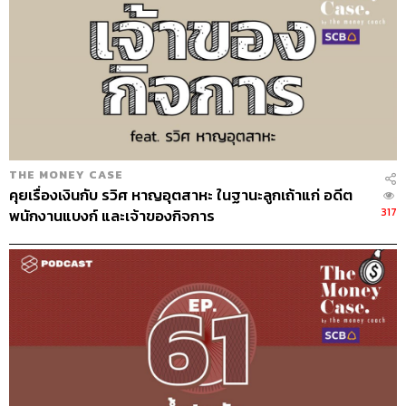
เป็นหนี้อาการหนักจะไม่ได้เป็นหนี้ที่ใดที่เดียว แต่ส่วนใหญ่จะ
เปิดบัตรวนไปเรื่อยๆ และถามตัวเองว่าที่ไหนยังเปิดบัตรและ
สร้างเครดิตได้ หนี้จะพอกไปเรื่อยๆ รายรับของเขาจะห่างจาก
รายจ่ายเยอะมาก และจะไปถึงจุดที่หยุดชำระอยู่ดี
ในมุมของเราพอหยุดจ่าย จะไม่มีภาระที่ต้องจ่ายเป็นราย
เดือน แต่ต้องเน้นว่า
หยุดจ่ายตรงนี้เป็นการหยุดชั่วคราว ไม่
ว่าอย่างไร เราเป็นหนี้เขา เราต้องคืนเงินเขาทุกบาททุก
THE MONEY CASE
สตางค์
การหยุดจ่ายชั่วคราวคือการหยุดเพื่อมองตัวเอง เรามี
คุยเรื่องเงินกับ รวิศ หาญอุตสาหะ ในฐานะลูกเถ้าแก่ อดีต
รายรับเท่าไร ค่ากินอยู่ใช้จ่ายที่จำเป็นเท่าไร เราจะมีเงินเหลือ
317
พนักงานแบงก์ และเจ้าของกิจการ
ก้อนหนึ่งที่ไม่พอใช้หนี้ทุกรายการ เราเลยต้องหยุดชำระเพื่อ
เก็บเงินก้อนนี้ แล้วรอคอยการเจรจา เรายังต้องหาทางเจรจา
กับธนาคารตลอดเวลา เช่น เคสหนึ่งมีเงินเดือน 45,000 บาท
หักค่าใช้จ่ายรวมหนี้ติดลบ 20,000 บาท โค้ชแนะนำให้หยุด
และจัดการเงินของตัวเอง พบว่าพอหยุดจ่ายมีเงินเหลือ
15,000 บาท สิ่งที่ควรทำคือเก็บ 15,000 บาทนั้นทุกเดือน หาก
ธนาคารโทรมาก็ยอมรับความจริงไปว่าสถานการณ์ทางการ
เงินไม่ดี และบอกว่ามีความตั้งใจจะจ่าย สามารถจ่ายได้เดือน
ละเท่านี้บาท ธนาคารยอมรับได้ไหม ถ้าธนาคารไม่ตกลงก็ไม่