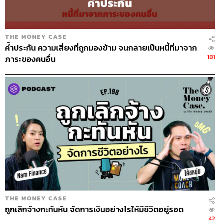
เป็นไร เราเก็บเงินต่อไป สุดท้ายจะไปจบกันที่ศาล วันนั้นเราก็
สามารถเจรจาได้อีก แต่ส่วนใหญ่ทุกวันนี้ธนาคารจะไม่ให้ไป
ถึงจุดนั้น แต่จะติดต่อมาหาเราก่อน
THE MONEY CASE
ค้ำประกัน ความเสี่ยงที่ถูกมองข้าม จนกลายเป็นหนี้ที่มาจาก
คำถามคือถ้าเราหยุดจ่ายหนี้ แต่เรายังกินอยู่ใช้จ่ายแบบปกติ
181
ภาระของคนอื่น
สุดท้ายพอถึงกระบวนการศาลที่ใช้เวลา 6 เดือนถึง 1 ปี แล้ว
เราไม่มีเงินไปจ่ายเขาเลยก็ไม่โอเค แต่ถ้าเราหยุดแล้วมีเงิน
เก็บมากขึ้น พอถึงวันหนึ่งเราจะมีเงินเพื่อไปชำระหนี้มากขึ้น
พอเจ้าหนี้ติดต่อมาก็ลองเจรจาดูว่าต้องจ่ายเท่าไร ขอลดได้
ไหม โดยดูกำลังของเราด้วย
คนที่เป็นหนี้หนักๆ โค้ชแนะนำว่า เราต้องมีเงินสดเผื่อบริหาร
จัดการในการใช้คืนเสมอ บางคนมีเงินติดตัว 2,000-3,000
บาทก็ให้เขาหมด เราก็ไม่เหลือกินเหลือใช้ เริ่มเป็นทุกข์ เป็น
กังวล เราควรถือเงินติดตัวไว้บ้าง และควรจัดสรรขอลดหนี้
เท่าที่เราทำได้ ค่อยๆ ทำแบบนี้ไป แต่ถ้าคิดว่าการเก็บเงินช้า
เกินไป ก็ถึงเวลาที่เราต้องหารายได้เพิ่ม ไม่อย่างนั้นแล้วเงิน
THE MONEY CASE
มันก็ไม่พอจ่ายหนี้
ถูกเลิกจ้างกะทันหัน จัดการเงินอย่างไรให้มีชีวิตอยู่รอด
42