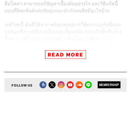
คือโคม่า สามารถแก้ปัญหาเบื้องต้นอย่างไร และวิธีแก้หนี้
แบบที่ผิดมหันต์แต่กลับถูกแนะนำกันจนฮิตมีอะไรบ้าง
เอพิโสดนี้ มันนี่โค้ช มาพร้อมสเตปการใช้ยาแรงแก้หนี้แบบ
ถูกต้อง ซึ่งบางวิธีอาจเจ็บปวด เสียเครดิต ไปจนถึงขั้นขึ้นโรง
ขึ้นศาล แต่ถ้าแก้ตามสเตปอย่างมีสติและมีหลักการ ก็จะ
ทำให้หนี้มหาศาลกลายเป็นศูนย์ และค่อยๆ บวกขึ้นมาได้
READ MORE
สเตปการใช้ยาแรงที่เป็นวิธีแก้หนี้ที่ถูกต้อง มี
อะไรบ้าง
FOLLOW US
MEMBERSHIP
1. เข้าไปคุยกับธนาคาร
สำหรับคนที่มีปัญหาให้เริ่มต้นที่โทรติดต่อและพูดคุยกับ
ธนาคารโดยตรง เพราะทางตรงคือทางลัดที่ดีที่สุด บอกไปเลย
ว่าสถานะทางการเงินมีปัญหา มีทางไหนที่ธนาคารจะช่วยได้
บ้าง อาจจะเป็นตั้งแต่ขอลดดอกเบี้ยชั่วคราว หรือขอจ่ายแค่
ดอกเบี้ยชั่วคราว เพื่อให้เรามีสภาพคล่องขึ้นและตั้งหลักได้