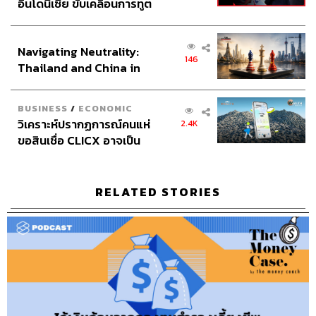
อินโดนีเซีย ขับเคลื่อนการทูต
เรามีบ้านเพื่ออยู่อาศัย อาจไม่ต้องซื้อเป็นของตัวเองเสมอไป
เศรษฐกิจเชิงรุก ประกาศหุ้น
ในวันที่เราไม่ไหว เราต้องยอมขายมันไปก่อน แล้วไปหาเช่า
ส่วนยุทธศาสตร์ไทย –
อยู่ก็ไม่ใช่เรื่องเสียหาย
Navigating Neutrality:
อินโดนีเซีย
146
Thailand and China in
the Age of a New Global
Order
ในช่วงชีวิตที่กำลังจมลงเรื่อยๆ ถ้าเรายังไป
BUSINESS
/
ECONOMIC
กอดของหนักอยู่ มันก็จะยิ่งทำให้ตัวเราจมลง
วิเคราะห์ปรากฏการณ์คนแห่
2.4K
ขอสินเชื่อ CLICX อาจเป็น
ไปเรื่อยๆ แต่หากเมื่อไรที่เราปล่อยไปบ้าง เราก็
เพียงยอดภูเขาน้ำแข็ง ของ
มีโอกาสลอยขึ้นมาบนน้ำได้
ปัญหาหนี้ครัวเรือนไทยที่ถูก
ซุกไว้
RELATED STORIES
และการขายบ้านไปไม่ได้หมายความว่าเราจะซื้อกลับมาไม่
ได้ วันหนึ่งเราอาจมีบ้านที่ใหญ่และสวยงามกว่าเดิมก็ได้ โค้ช
เองก็เคยผ่านประสบการณ์นี้ ตอนนั้นธนาคารแนะนำให้ขาย
บ้านทิ้ง เพราะส่งมาเกือบ 8 ปีแล้ว เงินต้นลดลงไปพอสมควร
แถมทุกวันนี้บ้านที่เคยซื้อมาราคาก็สูงขึ้น เพราะรอบบ้าน
เจริญเติบโตหมด โค้ชตัดสินใจกันอยู่นานว่าจะขายแล้วเอา