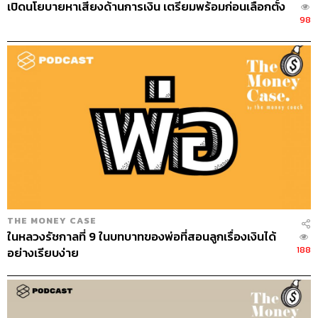
เวลาขายจึงตัดใจขายกันลำบากพอสมควร และด้วยมูลค่า
เปิดนโยบายหาเสียงด้านการเงิน เตรียมพร้อมก่อนเลือกตั้ง
ของรถที่เวลาผ่านไปยิ่งตกลง หลายคนเลยไม่อยากขาย
98
หลายครั้งที่โค้ชพบว่า คนปลดหนี้ด้วยการขายบ้านหรือขาย
รถออกไป จะช่วยให้ปลดหนี้ได้เร็วขึ้นจริง โดยเฉพาะบ้าน
อยากให้ทุกคนลองตัดสินใจดู
3. หยุดชำระ (ชั่วคราว)
ถ้าเป็นหนี้ในระบบ หากหยุดชำระจะมีกระบวนการชัดเจน แต่
ถ้าเป็นหนี้นอกระบบ จะมีกระบวนการวุ่นวาย เพราะคนปล่อย
หนี้นอกระบบมีอยู่หลักๆ 2 กลุ่มคือ กลุ่มเพื่อนสนิท และผู้มี
อิทธิพล สำหรับกลุ่มแรกเราอาจเสียเพื่อน ส่วนกลุ่มหลังเรา
อาจเดือดร้อนจากผู้มีอิทธิพล โค้ชจึงเตือนเสมอว่าอย่าเป็นหนี้
THE MONEY CASE
ในหลวงรัชกาลที่ 9 ในบทบาทของพ่อที่สอนลูกเรื่องเงินได้
นอกระบบเด็ดขาด เพราะอันตราย การเป็นหนี้ในระบบถึงล้ม
188
อย่างเรียบง่าย
ก็จะล้มเป็นขั้นเป็นตอนกว่า
การหยุดชำระในระบบ ถ้าธนาคารไม่ยอมเจรจาช่วยเหลือลูก
หนี้ตั้งแต่ต้น จุดนี้จะมาถึงแน่นอนไม่วันใดก็วันหนึ่ง เพราะคน