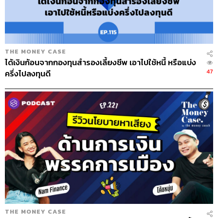
เงินส่วนต่างมาใช้หนี้ดีไหม จนสุดท้ายต้องมาตั้งคำถามกันว่า
บ้านคืออะไร จนแม่ของโค้ชพูดขึ้นมาว่า “บ้านคือที่ที่เราอยู่
พร้อมหน้าพร้อมตากันทั้งครอบครัว” เพราะฉะนั้นมันอาจจะ
ไม่ใช่บ้านหลังนี้ ไม่ใช่หลังที่เรากู้ซื้อ แต่อาจเป็นหลังที่เช่าอยู่
THE MONEY CASE
ก็ได้ แต่ทุกคนอยู่กันพร้อมหน้า นั่นต่างหากที่เป็นบ้านของเรา
ได้เงินก้อนจากกองทุนสำรองเลี้ยงชีพ เอาไปใช้หนี้ หรือแบ่ง
พอคิดได้อย่างนี้ทุกอย่างก็จบ เพราะแค่พ่อ แม่ ลูก อยู่ด้วยกัน
47
ครึ่งไปลงทุนดี
ไม่ว่าอยู่ที่ไหนก็คือบ้าน สุดท้ายก็ตัดสินใจขายบ้านมาเคลียร์
หนี้
ส่วนรถจะต่างจากบ้านตรงที่มูลค่าจะลดลงเรื่อยๆ ไม่เหมือน
บ้านที่ขายแล้วจะมีส่วนต่างที่ทั้งปลดหนี้ตัวบ้านและส่วนต่างที่
ปลดหนี้อื่นๆ ได้ แต่การขายรถจะปลดเปลื้องได้แค่หนี้รถที่ไม่
ต้องผ่อน วิธีมองก็คล้ายกันคือ ใจความของรถคือพาหนะใน
การเดินทาง เราขายมันไปช่วงเดียว สุดท้ายเราก็กลับมาใช้
ขนส่งสาธารณะ รถเมล์ รถไฟฟ้า แท็กซี่ แต่เทียบกันแล้ว
ระหว่างบ้านกับรถ หลายคนอาจจะรู้สึกว่าขายบ้านยากกว่า
เพราะเป็นของใหญ่ แต่ที่โค้ชพบคือรถขายยากกว่า เพราะ
หลายคนไม่ได้คิดว่ามันเป็นแค่ยานพาหนะ แต่เป็นหน้าเป็นตา
THE MONEY CASE