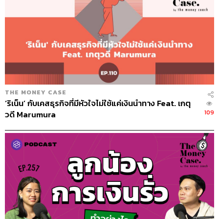
หนังสือดีๆ จะซื้อแจกเป็นประจำอยู่แล้ว แต่สวัสดิการอันหนึ่ง
ของศรีจันทร์คือ พนักงานสามารถซื้อหนังสือเดือนละ 1 เล่ม
แล้วเอามาเบิกบริษัทได้ จะเป็นการ์ตูนก็ได้ เพราะเราถือว่า
การได้เริ่มอ่านหนังสือก็เป็นการฝึกการอ่าน ซึ่งพวกเขาก็ซื้อ
กัน
ถ้าเป็นเรื่องเงินๆ ทองๆ คุณดูแลอย่างไร
THE MONEY CASE
‘ริเน็น’ กับเคสธุรกิจที่มีหัวใจไม่ใช้แค่เงินนำทาง Feat. เกตุ
เรื่องนี้ผมจะจัดเทรนนิ่ง เช่น ธนาคารไทยพาณิชย์ ก็จะมาช่วย
109
วดี Marumura
ให้ความรู้แก่พนักงาน เพราะผมเองคงเล่าเก่งสู้ไม่ได้ เขาก็จะ
ให้ความรู้ว่าควรบริหารเงินส่วนตัวอย่างไร ควรซื้อกองทุน
อย่างไร LTF RMF คืออะไร
ในองค์กรมีปัญหาทางการเงินบ้างไหม
บางคนมีปัญหาเหมือนกัน ผมก็คุยเป็นเคสๆ ไป บางคนมีเจ้า
หนี้บุกมาถึงออฟฟิศก็มี คือพยายามช่วยเขา แต่ผมเชื่อว่าการ
เงินมันเรื่องทัศนคติ มันไม่ได้เกี่ยวกับจำนวนเงินเสียทีเดียว ผม
ค่อยๆ คุยกับเขา บางทีก็ไม่ได้คุยเอง เพราะเขาจะรู้สึกว่า ก็แน่