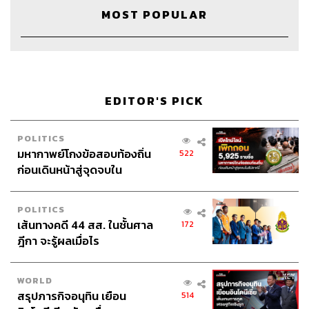
MOST POPULAR
คุณเองได้รับการถ่ายทอดจากพ่อมาเยอะ ตอนนี้เป็นพ่อ
เองแล้ว กับเรื่องลูกตัวเองเป็นอย่างไรบ้าง
ผมมีลูก 2 คน ตอนนี้ 6 ขวบ กับ 3 ขวบ คนโตเนื่องจากเป็นคน
ชอบอ่านหนังสือ เพราะผมอ่านหนังสือให้ฟังทุกวันตอนเขา
เด็กๆ ผมเลยสอนทุกเรื่องผ่านหนังสือ รวมถึงเรื่องเงินด้วย ผม
EDITOR'S PICK
สั่งหนังสือให้ลูกจากเว็บ
Book Depository
เดือนละหลายสิบ
เล่ม ผมอ่านหนังสือให้ลูกเยอะมาก ทุกวันนี้เขาเริ่มอ่านเอง
POLITICS
เขานั่งอ่านหนังสือได้นานมาก เขาอยากจะศึกษาด้วยตัวเอง
มหากาพย์โกงข้อสอบท้องถิ่น
522
ว่าเรื่องที่เขาอยากรู้เป็นอย่างไร เราก็เป็นฝ่ายแนะนำหนังสือ
ก่อนเดินหน้าสู่จุดจบใน
ให้อ่าน ผมดีใจมากที่ปลูกฝังนิสัยนี้ให้เขาได้ ส่วนคนเล็ก
สัปดาห์นี้
ลำบากนิดหนึ่ง เพราะกำลังซน
POLITICS
เส้นทางคดี 44 สส. ในชั้นศาล
172
เริ่มให้เงินลูกแล้วหรือยัง
ฎีกา จะรู้ผลเมื่อไร
เริ่มได้เงินไปโรงเรียนแล้ว ถ้าเขาทำงานอย่างกวาดบ้าน มา
นวดคุณพ่อก็จะได้ค่าขนมเพิ่ม เขาจะมีกระปุกเก็บไว้ อันหนึ่ง
WORLD
ที่พยายามทำก็คือ เวลาออกไปข้างนอกให้เขามีเหรียญติดตัว
สรุปภารกิจอนุทิน เยือน
514
ไปด้วย เวลาเจอที่ทำบุญก็ให้เขาหยอด สอนเขาให้รู้จักแบ่งคน