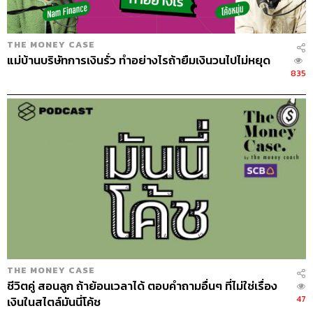
ล่ะ นายสบาย ผมก็จะหาคนที่พวกเขารับฟังมาพูดแทน ส่วน
ใหญ่ทีม HR จะควบงานนี้ไปด้วย
THE MONEY CASE
แม่บ้านบริษัทการเงินรั่ว ทำอย่างไรถ้ายืมเงินวนไปไม่หยุด
คุณน่าจะมีลูกน้องที่อยู่ด้วยกันมานานๆ มีเคสไหนที่
835
อยากเล่า ที่เขาดูแลชีวิตตัวเองดี ชีวิตการเงิน ครอบครัว
เขาก็มีความสุข
มีหลายคนนะครับ คนที่อายุเยอะที่สุดที่อยู่กับเราอายุ 75-76 ปี
เขายังทำงานไหว ผมรู้สึกว่าคนส่วนใหญ่ที่อายุเยอะหน่อยเขา
เข้าใจชีวิตมากเลยนะ หมายถึงว่าเวลาเห็นเขามาทำงานหรือ
ไปนั่งคุยกับเขา เขามีความสุข เราสงสัยเหมือนกันว่าทำไม
สุดท้ายผมมาค้นพบว่า สุขภาพต้องดี และเรื่องภาระทางการ
เงินก็มีผล คือต้องไม่มีปัญหาใหญ่ทางการเงิน แต่ที่เขายัง
ทำงานอยู่เพราะเบื่อ ไม่อยากอยู่บ้าน และนอกจากนั้นแล้วถ้า
เขาออกมาทำงานแล้วจะมีสังคมที่จะคอยเติมชีวิตเขาให้รู้สึก
มีอะไรทำมากขึ้น บริษัทเราเลยไม่มีเกษียณอายุ ทำกันไป
THE MONEY CASE
เรื่อยๆ
ชีวิตคู่ สอนลูก ถ้าย้อนเวลาได้ ตอบคำถามอื่นๆ ที่ไม่ใช่เรื่อง
47
เงินในสไตล์มันนี่โค้ช