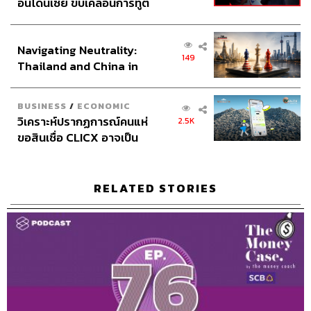
อินโดนีเซีย ขับเคลื่อนการทูต
อื่นด้วย คุณแม่เขาจะพาเขาไปที่บ้านเด็กด้อยโอกาสบ่อยๆ ให้
เศรษฐกิจเชิงรุก ประกาศหุ้น
เขาเห็นว่าจริงๆ แล้วเขาเป็นคนโชคดี ไม่อย่างนั้นเขาจะไม่
ส่วนยุทธศาสตร์ไทย –
เข้าใจว่าคนที่โชคดีคืออะไร เขาจะได้รู้สึกอยากช่วยเหลือคน
Navigating Neutrality:
อินโดนีเซีย
149
อื่น
Thailand and China in
the Age of a New Global
Order
วาดไว้ไหมว่าอยากให้ลูกเป็นอะไร
BUSINESS
/
ECONOMIC
วิเคราะห์ปรากฏการณ์คนแห่
2.5K
ไม่เลย ไม่จำเป็นต้องมาเป็นนักธุรกิจเหมือนผมเลย แล้วผมก็
ขอสินเชื่อ CLICX อาจเป็น
ไม่คิดว่าเขาจะต้องมาสานต่อธุรกิจ ควรทำอะไรที่ตัวเองมี
เพียงยอดภูเขาน้ำแข็ง ของ
ความสุข นี่คือสิ่งที่สำคัญที่สุด แค่เขาดูแลตัวเองได้ ถ้าโตขึ้น
ปัญหาหนี้ครัวเรือนไทยที่ถูก
เขาหาเงินได้ไม่เยอะ เขาก็ต้องใช้เงินน้อยหน่อย แต่เงินก็
ซุกไว้
RELATED STORIES
ไม่ใช่ทุกอย่างของชีวิต อย่างวันก่อนผมไปหาหมอฟันเพราะ
ปวดฟันมาก ตอนนั้นเอาอะไรมาแลกก็ยอมขอแค่หายปวดฟัน
มันเป็นอย่างนั้นจริงๆ ผมกำลังบอกว่าการลงทุนมีหลายมิติ
อย่าลืมลงทุนเรื่องสุขภาพ วันหนึ่งเราไปนอนอยู่โรงพยาบาล
เอาเงินมาร้อยล้านก็ทำอะไรไม่ได้