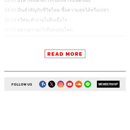
24:23
เงินสำคัญกับชีวิตไหม ซื้อความสุขได้หรือเปล่า
26:29
รวิศจะทำงานไปถึงเมื่อไร
28:56
อยากฝากอะไรถึงคนรุ่นใหม่
มันนี่โค้ช คุยกับ
รวิศ หาญอุตสาหะ
เจ้าของแบรนด์
ศรีจันทร์
ที่ปกติจะแชร์เรื่องมาร์เก็ตติ้งหรือแง่มุมเชิงธุรกิจเป็นหลัก แต่
READ MORE
วันนี้เขามาพูดคุยเรื่องเงินแบบเน้นๆ ทั้งในแง่การดูแลเงินของ
ครอบครัว การสอนลูกเรื่องเงิน ไปจนถึงเรื่องเงินของลูกน้อง
การทำงาน และการบริหารเงินของบริษัท
FOLLOW US
MEMBERSHIP
(สำหรับคนที่ยังไม่ได้ฟัง/อ่าน The Money Case เอพิโสดที่
แล้ว สามารถติดตามได้ที่
คุยเรื่องเงินกับ รวิศ หาญอุตสาหะ ใ
นฐานะลูกเถ้าแก่ อดีตพนักงานแบงก์ และเจ้าของกิจการ
)