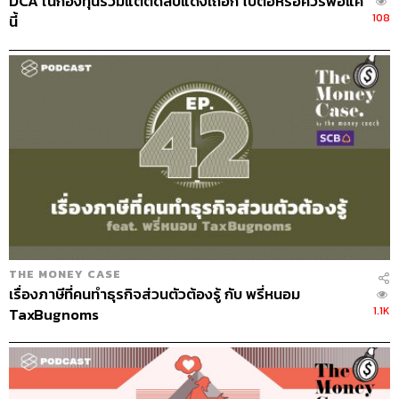
DCA ในกองทุนรวมแต่ติดลบแดงเถือก ไปต่อหรือควรพอแค่
คือจบ
108
นี้
แรกๆ ลูกน้องเขาจะไม่ค่อยพูดตรงๆ แต่พอทำไปเรื่อยๆ แล้ว
มันรู้สึกโอเค มันทำให้ผมเองได้ปรับปรุงตัว ถ้ามาพูดเวลาอื่น
เราอาจจะโมโห แต่เวลานี้เราทำใจมาแล้ว เข้าห้องนี้จะรู้กัน
ว่าทุกคนจะเปิดใจรับฟัง แต่บางทีก็มีฉุนๆ เหมือนกัน แต่โอเค
ไม่เป็นไร (หัวเราะ) บางทีคุยกันไปมาแล้วจะร้องไห้เพราะอิน
มาก
อีกสิ่งที่ทำทุกวันตอนนี้คือ Stand Up Meeting ต้องยืนด้วยนะ
เราจะให้ทุกคนพูดว่า คุณจะทำงานอะไร และมีงานอะไรค้าง
อยู่ 1-2 นาทีไม่เกินนี้ ทำกันภายในทีม มันไม่มีสาระสำคัญ
ของการพูด แต่คุณได้ทบทวนสิ่งที่อยู่ในหัวว่า การจัดลำดับ
THE MONEY CASE
ความสำคัญของเรานั้นถูกต้องหรือยัง และได้รู้ว่าคนอื่นทำ
เรื่องภาษีที่คนทำธุรกิจส่วนตัวต้องรู้ กับ พรี่หนอม
1.1K
อะไรอยู่ งานที่เราทำอยู่ทำให้คนอื่นรอเราอยู่หรือเปล่า ทำให้
TaxBugnoms
ทีมได้เห็นภาพเดียวกันตลอดเวลา
อันหนึ่งเป็นเรื่องเล็กๆ และทุกคนชอบมาก คือผมเป็นคนบ้า
อ่านหนังสือก็อยากให้ทุกคนได้อ่านหนังสือดีๆ ด้วย ถ้าผมเจอ