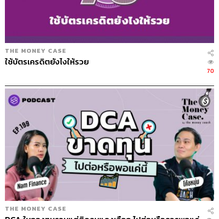
ผมเคยอ่านงานวิจัยเรื่องหนึ่ง เขาบอกว่าเมื่อ
คุณหาเงินได้เกินจุดที่ซื้อของพื้นฐานได้หมด
แล้ว ความสุขจากเงินมันจะค่อยๆ เข้าหาศูนย์
THE MONEY CASE
คือมันไม่ได้เพิ่มขึ้นตามแล้ว
ใช้บัตรเครดิตยังไงให้รวย
70
ถามถึงอีกลูกหนึ่งบ้าง คือลูกน้อง คุณมีลูกน้องลูกจ้าง
เต็มไปหมดเลย ดูแลพวกเขาอย่างไรบ้าง
ทีมผมเราจะมี 2 อย่างที่ทำตลอดเวลาคือ ทุกเดือนจะมี
Feedback Session คือการพูดคุยกัน เราจะมี Matrix ให้ สิ่งที่
เราอยากได้แล้วเราได้ อันนี้ดี สิ่งที่เราไม่อยากได้แล้วได้ อันนี้
ไม่ดี สิ่งที่เราไม่อยากได้แล้วไม่ได้ คือดี มันจะมี 3 ช่องนี้ที่
เขียนกันไว้ ลูกน้องเขียนฟีดแบ็กผม ผมเขียนฟีดแบ็กลูกน้อง
ซึ่งมันต้องเปิดใจพอสมควร เราเรียกกิจกรรมนี้ว่าเป็น Safe
THE MONEY CASE
Zone คุยกันเสร็จจะไม่มีการออกไปเจาะยางรถกัน เสร็จแล้ว