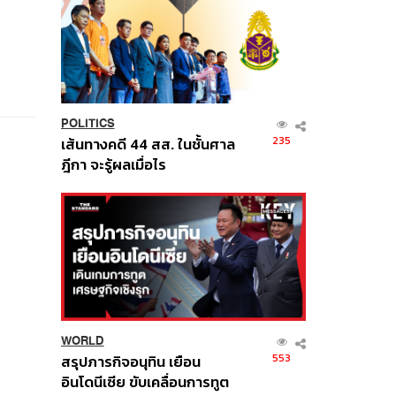
POLITICS
235
เส้นทางคดี 44 สส. ในชั้นศาล
ฎีกา จะรู้ผลเมื่อไร
WORLD
553
สรุปภารกิจอนุทิน เยือน
อินโดนีเซีย ขับเคลื่อนการทูต