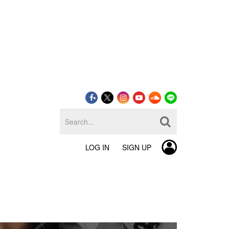
LOG IN
SIGN UP