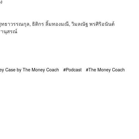
็ง
 สุทธาวรรณกุล, ธิติกร ลิ้มทองมณี, วิมลณัฐ พรศิริอนันต์
รานุสรณ์
ey Case by The Money Coach
Podcast
The Money Coach