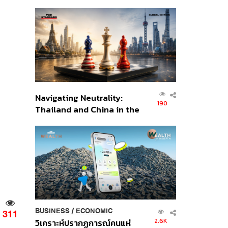
เศรษฐกิจเชิงรุก ประกาศหุ้น
ส่วนยุทธศาสตร์ไทย –
อินโดนีเซีย
Navigating Neutrality:
190
Thailand and China in the
Age of a New Global
Order
BUSINESS
/
ECONOMIC
311
2.6K
วิเคราะห์ปรากฏการณ์คนแห่