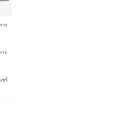
 การ
ดการ
แชร์