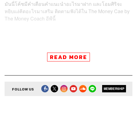
มันนี่โค้ชมีคำเตือนคำแนะนำอะไรมาฝาก และโอมศิริจะ
หยิบแง่คิดอะไรมาเสริม ติดตามฟังได้ใน The Money Cae by
The Money Coach อีพีนี้
สามารถฟังพอดแคสต์ The Money Case by The Money
READ MORE
Coach
ผ่านแอปพลิเคชันต่างๆ ที่คุณสะดวกหรือใช้อยู่แล้วได้เลย
FOLLOW US
MEMBERSHIP