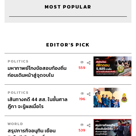
Show Creator
จักรพงษ์ เมษพันธุ์
MOST POPULAR
Show Producer & Editor
เชษฐพงศ์ ชูประดิษฐ์
Sound Designer & Engineer
กฤตพล จียะเกียรติ
Marketing & Coordinator
อภิสิทธิ์​ หรรษาภิรมย์โชค
Art Director
อนงค์นาฏ วิวัฒนานนท์
Proofreader
พรนภัส ชำนาญค้า
EDITOR'S PICK
Webmaster
จินตนา ประชุมพันธ์
POLITICS
มหากาพย์โกงข้อสอบท้องถิ่น
559
ก่อนเดินหน้าสู่จุดจบใน
สัปดาห์นี้
TAGS:
บทเรียน
พอดแคสต์
เงินทองคือมายา
TMC
โค้ชการเงิน
Podcast
แนวคิดทางการเงิน
POLITICS
TheMoneyCase
#จักรพงษ์ เมษพันธุ์
เส้นทางคดี 44 สส. ในชั้นศาล
196
TheMoneyCoach
ลงทุน
เงิน
ปัญหาการเงิน
ฎีกา จะรู้ผลเมื่อไร
WORLD
สรุปภารกิจอนุทิน เยือน
539