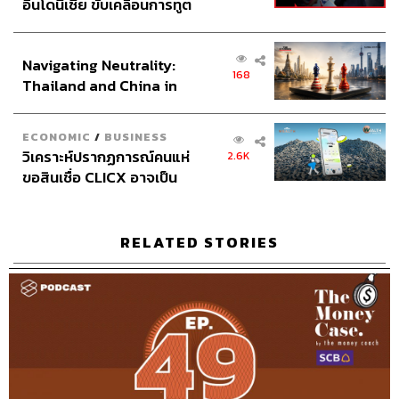
อินโดนีเซีย ขับเคลื่อนการทูต
เศรษฐกิจเชิงรุก ประกาศหุ้น
ส่วนยุทธศาสตร์ไทย –
58
Navigating Neutrality:
อินโดนีเซีย
168
Thailand and China in
the Age of a New Global
ABOUT THE HOST
Order
ECONOMIC
/
BUSINESS
THE STANDARD PODCAST
วิเคราะห์ปรากฏการณ์คนแห่
2.6K
ทีมงาน THE STANDARD PODCAST
ขอสินเชื่อ CLICX อาจเป็น
เพียงยอดภูเขาน้ำแข็ง ของ
ปัญหาหนี้ครัวเรือนไทยที่ถูก
ซุกไว้
RELATED STORIES