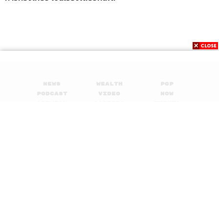
News
Wealth
Pop
Podcast
Video
Now
Opinion
Careers
Events
Privacy
About
Contact
Policy
FOR
ADVERTISING
MEMBERSHIP
© 2017-
2026
The Standard. All rights reserved.