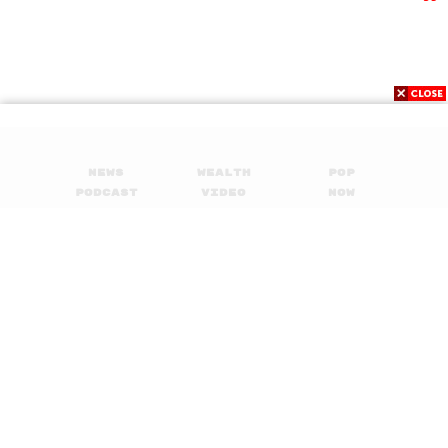
News
Wealth
Pop
Podcast
Video
Now
Opinion
Careers
Events
Privacy
About
Contact
Policy
FOR
ADVERTISING
MEMBERSHIP
© 2017-
2026
The Standard. All rights reserved.