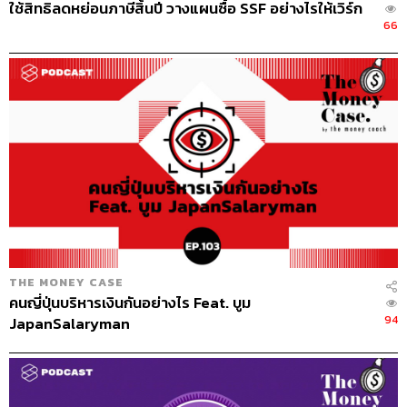
ใช้สิทธิลดหย่อนภาษีสิ้นปี วางแผนซื้อ SSF อย่างไรให้เวิร์ก
66
THE MONEY CASE
คนญี่ปุ่นบริหารเงินกันอย่างไร Feat. บูม
94
JapanSalaryman