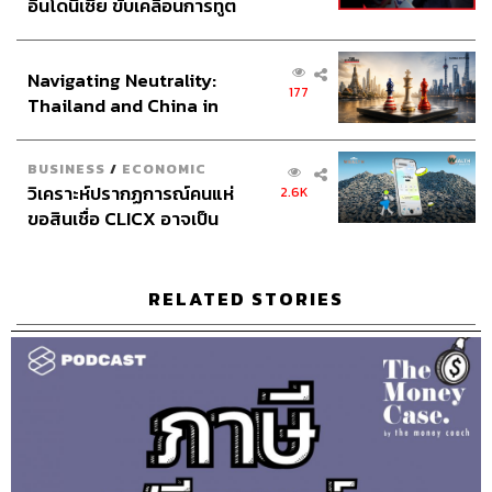
อินโดนีเซีย ขับเคลื่อนการทูต
เศรษฐกิจเชิงรุก ประกาศหุ้น
ส่วนยุทธศาสตร์ไทย –
183
Navigating Neutrality:
อินโดนีเซีย
177
Thailand and China in
the Age of a New Global
ABOUT THE HOST
Order
BUSINESS
/
ECONOMIC
THE STANDARD PODCAST
วิเคราะห์ปรากฏการณ์คนแห่
2.6K
ทีมงาน THE STANDARD PODCAST
ขอสินเชื่อ CLICX อาจเป็น
เพียงยอดภูเขาน้ำแข็ง ของ
ปัญหาหนี้ครัวเรือนไทยที่ถูก
ซุกไว้
RELATED STORIES