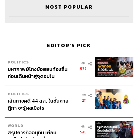
The Host
จักรพงษ์ เมษพันธุ์
MOST POPULAR
Show Creator
จักรพงษ์ เมษพันธุ์
Show Producer & Editor
เชษฐพงศ์ ชูประดิษฐ์
Sound Designer & Engineer
กฤตพล จียะเกียรติ
Coordinator & Admin
อภิสิทธิ์​ หรรษาภิรมย์โชค
EDITOR'S PICK
Art Director
อนงค์นาฏ วิวัฒนานนท์
Proofreader
ลักษณ์นารา พักตร์เพียงจันทร์
Webmaster
จินตนา ประชุมพันธ์
POLITICS
มหากาพย์โกงข้อสอบท้องถิ่น
577
ก่อนเดินหน้าสู่จุดจบใน
สัปดาห์นี้
POLITICS
เส้นทางคดี 44 สส. ในชั้นศาล
TAGS:
211
ฎีกา จะรู้ผลเมื่อไร
WORLD
สรุปภารกิจอนุทิน เยือน
545