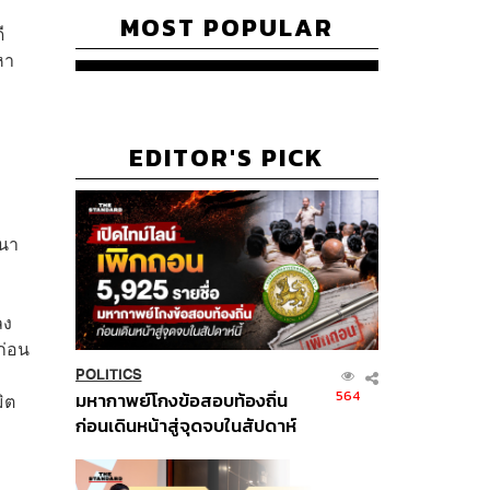
MOST POPULAR
ี
หา
EDITOR'S PICK
ฒนา
ลง
ก่อน
POLITICS
564
มหากาพย์โกงข้อสอบท้องถิ่น
ิต
ก่อนเดินหน้าสู่จุดจบในสัปดาห์
นี้