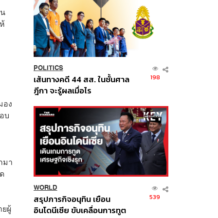
ิน
ห้
POLITICS
198
เส้นทางคดี 44 สส. ในชั้นศาล
ฎีกา จะรู้ผลเมื่อไร
่มอง
ตอบ
อกมา
ุด
WORLD
539
สรุปภารกิจอนุทิน เยือน
ยผู้
อินโดนีเซีย ขับเคลื่อนการทูต