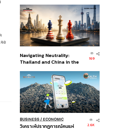
บ
เศรษฐกิจเชิงรุก ประกาศหุ้น
ส่วนยุทธศาสตร์ไทย –
อินโดนีเซีย
ด
เจอ
Navigating Neutrality:
169
Thailand and China in the
Age of a New Global
Order
BUSINESS
/
ECONOMIC
2.6K
วิเคราะห์ปรากฏการณ์คนแห่