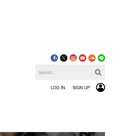
LOG IN
SIGN UP