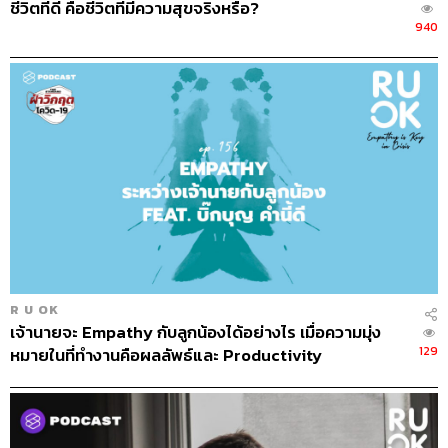
แต่ถ้าหากว่า
หลังจากเสร็จกิจกรรมก็ร้องไห้ รู้สึกผิดกับสิ่งที่ตัว
ชีวิตที่ดี คือชีวิตที่มีความสุขจริงหรือ?
เองทำลงไป
คร่ำครวญว่าไม่น่าทำอย่างนี้เลย แต่ถัดไปเพียง
940
ไม่กี่วันก็ทำแบบเดิมอีก อย่างนี้เริ่มมีโอกาสที่จะเรียกว่าติด
เซ็กซ์แล้ว
2. มีหนังสือโป๊หรือคลิปโป๊เยอะมาก
คำถามที่หลายคนอาจสงสัยคือ ถ้ามีหนังสือโป๊ หรือ
ดาวน์โหลดคลิปโป๊เก็บไว้ดูเยอะมาก อย่างนี้เรียกว่าติดเซ็กซ์
ไหม เพราะไม่ได้เกิดการร่วมเพศกันจริงๆ คำตอบคือ ในทาง
จิตวิทยาแล้วการติดเซ็กซ์มีหลายรูปแบบ ไม่ใช่เฉพาะการ
ร่วมเพศ แต่การช่วยตัวเองอย่างหมกมุ่นและไม่สามารถห้าม
ใจได้ ซึ่งอาจนำไปสู่
การชอบโชว์ (Exhibitionism) หรือการ
แอบดู (Voyeurism)
ตราบใดที่เป็นความรู้สึกที่ห้ามตัวเองไม่
R U OK
เจ้านายจะ Empathy กับลูกน้องได้อย่างไร เมื่อความมุ่ง
ได้ก็ถือว่าเป็นการติดเซ็กซ์อย่างหนึ่ง
129
หมายในที่ทำงานคือผลลัพธ์และ Productivity
3. พูดสองแง่สองง่ามหรือวนไปเรื่องใต้สะดือตลอด
โดยเฉพาะเวลาเพื่อนผู้ชายอยู่ด้วยกันเยอะๆ จะพูดทะลึ่ง