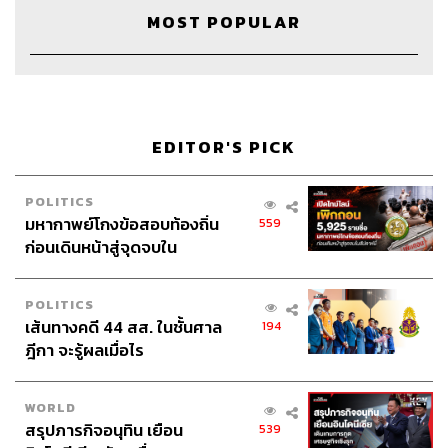
ถ้าไม่ได้มีเซ็กซ์จะไม่สามารถจบวันได้อย่างสมบูรณ์ หรือบาง
MOST POPULAR
คนอาจถึงกับนอนไม่หลับถ้าไม่ได้สำเร็จความใคร่
2. เริ่มให้รางวัลตัวเองด้วยการมีเซ็กซ์ เช่น เที่ยวอาบอบนวด
ใช้บริการทางเพศ
EDITOR'S PICK
3. เริ่มใช้เซ็กซ์นอกเหนือจุดประสงค์ในการตอบสนองอารมณ์
ของตัวเอง แต่เริ่มใช้เซ็กซ์เป็นเครื่องมือระบายความเครียด
POLITICS
ประจำวัน เมื่อไม่ได้ทำจะรู้สึกว่าไม่หายเครียด
มหากาพย์โกงข้อสอบท้องถิ่น
559
ก่อนเดินหน้าสู่จุดจบใน
4. เริ่มรู้สึกว่าอารณ์ทางเพศที่คุกรุ่นอยู่ในจิตใจนั้นเป็นความ
สัปดาห์นี้
รู้สึกที่
ต้านทานไม่ได้
POLITICS
เส้นทางคดี 44 สส. ในชั้นศาล
194
ฎีกา จะรู้ผลเมื่อไร
บางคนเริ่มควบคุมตัวเองไม่ได้ มีแรงขับบาง
อย่างที่ทำให้ต้องทำเดี๋ยวนั้น และทำถี่ขึ้น
WORLD
สรุปภารกิจอนุทิน เยือน
539