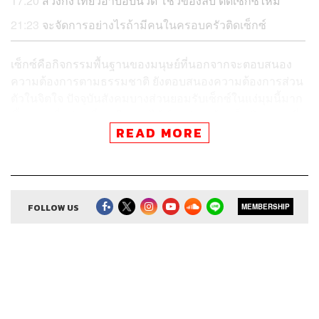
17:20
สวิงกิ้ง เที่ยวอาบอบนวด โชว์ของลับ ติดเซ็กซ์ไหม
21:23
จะจัดการอย่างไรถ้ามีคนในครอบครัวติดเซ็กซ์
เซ็กซ์คือกิจกรรมพื้นฐานของมนุษย์ที่นอกจากจะตอบสนอง
ความต้องการตามธรรมชาติ ยังตอบสนองความต้องการส่วน
ตัวในจิตใจ ปัจจุบันสังคมบางส่วนยอมรับเซ็กซ์ในแง่มุมนี้มาก
ขึ้น จากเมื่อก่อนที่เคยตีกรอบไว้เพียงว่าจะต้องเป็นกิจกรรมที่
READ MORE
เกิดขึ้นกับคู่ชีวิตเท่านั้น ต้องเกิดขึ้นหลังการแต่งงานเท่านั้น
แถมบางความเชื่อยังบอกว่าควรต้องเป็นไปเพื่อการดำรงเผ่า
พันธุ์เท่านั้นอีกต่างหาก ยิ่งทุกวันนี้มีเทคโนโลยีอย่างการแชต
และแอปพลิเคชันที่ช่วยให้คนที่มีความต้องการตรงกันมีเซ็กซ์
กันได้สะดวกขึ้นกว่าแต่ก่อน จนทำให้คนบางกลุ่มมองว่า
FOLLOW US
MEMBERSHIP
ความ ‘ง่าย’ นี้จะนำพาไปสู่การ ‘ติด’ และถอนตัวไม่ขึ้นในที่สุด
R U OK พอดแคสต์
เอพิโสดนี้
ปอนด์ ยาคอปเซ่น
และ
ดุจดาว
วัฒนปกรณ์
นักจิตบำบัดด้วยการเคลื่อนไหว ไม่ได้มาฟันธง
ว่าการมีเซ็กซ์ที่ถูกต้องตามทำนองคลองธรรมควรเป็น
อย่างไร แต่จะชวนทุกคนมาร่วมสำรวจตัวเองว่ามีอาการ