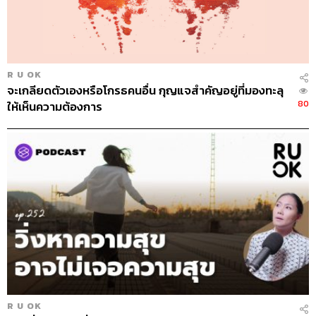
อย่างนี้ก็เป็นได้
ทำแบบนี้เรียกว่า ติดเซ็กซ์ ไหม แล้วแค่ไหนถึง
เรียกว่าติด
R U OK
จะเกลียดตัวเองหรือโกรธคนอื่น กุญแจสำคัญอยู่ที่มองทะลุ
80
ให้เห็นความต้องการ
1. แชตออนไลน์หรือใช้แอปพลิเคชันเพื่อหาคู่นอน
บางคนมองเรื่องเซ็กซ์ว่าเป็นแค่กิจกรรมอย่างหนึ่ง เลยใช้
แชตหรือใช้แอปพลิเคชันพูดคุยและนัดมีเพศสัมพันธ์กับคน
แปลกหน้า หลายคนอาจรู้สึกว่านี่คือการติดเซ็กซ์ แต่ที่จริง
แล้วคนเหล่านี้เขาก็แค่รู้ความต้องการของตัวเอง แล้ว
สามารถหาคนที่มีความต้องการตรงกันมาร่วมทำกิจกรรมที่
ทั้งสองฝ่ายพอใจโดยไม่มีใครรู้สึกว่าถูกเอาเปรียบ ถ้าทำแล้ว
มีความสุขและยังสามารถดำเนินชีวิตต่อได้โดยปกติ จัดการ
เรื่องความต้องการกับเรื่องงานหรือเรื่องอื่นๆ ในชีวิตประจำ
วันได้ก็ไม่ใช่ปัญหา
R U OK