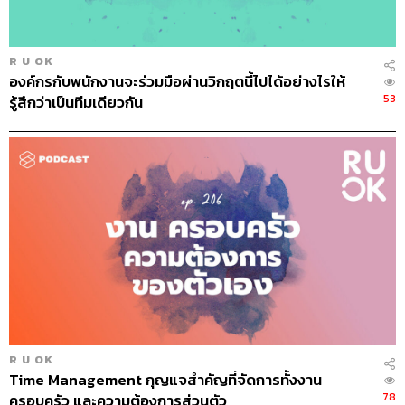
5. มีเซ็กซ์โดยใช้อุปกรณ์ต่างๆ หรือมีเซ็กซ์พิสดาร
หลายปีก่อนเราอาจเคยได้ยินข่าวนักแสดงฮอลลีวูดคนหนึ่งมา
R U OK
เสียชีวิตที่ประเทศไทยด้วยการรัดคอตัวเองระหว่างการสำเร็จ
องค์กรกับพนักงานจะร่วมมือผ่านวิกฤตนี้ไปได้อย่างไรให้
ความใคร่ อย่างที่เรียกว่า Autoerotic asphyxiation ที่สร้าง
53
รู้สึกว่าเป็นทีมเดียวกัน
ความสุขสุดยอดจากการขาดอากาศหายใจ พฤติกรรม
ลักษณะนี้มีเส้นบางมากๆ คั่นอยู่ระหว่างการติดเซ็กซ์และ
รสนิยม รสนิยมคือความชอบเฉพาะบุคคล แต่ถ้าเข้าขั้นติด
เซ็กซ์ เขาจะ ‘ไม่มีไม่ได้’ และไม่สามารถยืดหยุ่นใดๆ ได้
ส่วนอุปกรณ์เสริมที่หลายคนนำมาใช้ระหว่างมีเพศสัมพันธ์
เพื่อให้ถึงจุดสุดยอดมากขึ้นนั้นก็เป็นเพียงรสนิยม ไม่ใช่อาการ
ติดเซ็กซ์ โดยเฉพาะในประเทศญี่ปุ่นที่ค่อนข้างเปิดเผยเรื่อง
เพศ เห็นเป็นเรื่องธรรมดาจนเบื่อ เมื่อจะมีเซ็กซ์จึงต้องหา
อุปกรณ์เสริมให้รู้สึกตื่นเต้นยิ่งขึ้น ไม่อย่างนั้นจะไม่เกิด
อารมณ์ บางโรงแรมในประเทศญี่ปุ่นมีเซ็กซ์ทอยขายอยู่ใน
ห้องพักด้วยซ้ำ ถึงจะเป็นเรื่องแปลกในสายตาคนบ้านเรา แต่
R U OK
วัฒนธรรมดังกล่าวส่งผลในแง่ดีให้อัตราการข่มขืนที่ประเทศ
Time Management กุญแจสำคัญที่จัดการทั้งงาน
ญี่ปุ่นค่อนข้างน้อย เป็นเพราะเปิดเผยเรื่องเพศจนเป็นเรื่อง
78
ครอบครัว และความต้องการส่วนตัว