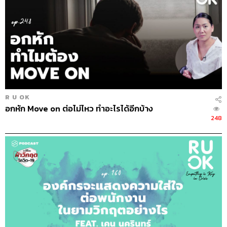
หยาบโลน หรือเล่นมุกเรื่องใต้สะดือตลอดเวลา อย่างนี้
ไม่
ถือว่าติดเซ็กซ์
เพราะเขาอาจแค่หยอกล้อกันด้วยความสนิท
สนม หรือแค่เลือกบุคลิกให้ตัวเองแล้วว่าอยากเป็นคนพูดจา
แบบนี้ ในแง่หนึ่งอาจเกี่ยวกับการเข้าสังคม เพราะเข้าใจว่าทำ
แบบนี้แล้วเป็นที่สนใจ เพื่อนผู้หญิงจะกรี๊ดกร๊าด เพื่อนผู้ชายก็
ถูกใจเท่านั้นเอง
4. เปลี่ยนคู่นอนไปเรื่อยๆ เพราะต้องการความแปลก
R U OK
ใหม่
อกหัก Move on ต่อไม่ไหว ทำอะไรได้อีกบ้าง
248
ลองถามตัวเองดูว่า ถ้าให้หยุด หยุดได้ไหม ห้ามตัวเองได้หรือ
เปล่า หรือตกเป็นทาสของความอยากนั้นไปแล้ว หิวความ
แปลกใหม่หรือความท้าทายไปอย่างสมบูรณ์ เช่น ทุกครั้งที่
ออกจากบ้านไปเที่ยว ในใจลึกๆ คือรู้สึกว่าคืนนี้ต้องได้ลงเอย
กับใครสักคน อย่างนี้ก็มีสิทธิ์ที่จะเรียกว่าติดเซ็กซ์ได้ คนที่มี
พฤติกรรมแบบนี้เขาจะทรมานที่ห้ามตัวเองไม่ได้ และลึกๆ
แล้วอยากจัดการตัวเองให้ได้มากกว่านี้ ถ้าเช่นนั้นควรรีบ
ปรึกษาแพทย์หรือผู้เชี่ยวชาญ