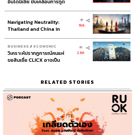
อินโดนีเซีย ขับเคลื่อนการทูต
เศรษฐกิจเชิงรุก ประกาศหุ้น
ไม่ต่างจากคนติดยาที่รู้ว่ายาเสพติดไม่ดี แต่ไม่สามารถห้าม
ส่วนยุทธศาสตร์ไทย –
ตัวเองไม่ให้เสพยาได้ แถมยังต้องการในปริมาณที่มากขึ้น
Navigating Neutrality:
อินโดนีเซีย
เรื่อยๆ
166
Thailand and China in
the Age of a New Global
5. รู้สึก
ผิด
และ
อาย
รู้ว่าไม่ควรทำ สัญญากับตัวเองว่าจะไม่ทำ
Order
อีกแล้ว จะทำครั้งนี้เป็นครั้งสุดท้าย แต่มารู้ตัวอีกทีก็ทำอีก
BUSINESS
/
ECONOMIC
หงุดหงิด
ที่ห้ามตัวเองไม่ได้ บางครั้งรู้สึก
แย่
และ
ไม่ภูมิใจ
เช่น
วิเคราะห์ปรากฏการณ์คนแห่
2.6K
ในกรณีที่สามีเป็นคนติดเซ็กซ์ อยากมีเซ็กซ์ทุกวันตลอดเวลา
ขอสินเชื่อ CLICX อาจเป็น
เพียงยอดภูเขาน้ำแข็ง ของ
แต่ภรรยาเหนื่อย ไม่สามารถตอบสนองความต้องการของ
ปัญหาหนี้ครัวเรือนไทยที่ถูก
สามีได้ทุกครั้ง ส่งผลให้เกิดปัญหาด้านความสัมพันธ์ขึ้น
ซุกไว้
RELATED STORIES
การที่คนคนหนึ่งจะมีอาการ ติดเซ็กซ์ (รวมถึงการเสพติด
อื่นๆ) จะต้องมีเหตุการณ์บางอย่างในอดีตที่ส่งผลกระทบจน
ภายในใจเกิดความแหว่งวิ่นและต้องการอย่างอื่นที่จับต้องได้
มาทดแทน ในกรณีที่ก่อนแต่งงานไม่ได้ติดเซ็กซ์ แต่เพิ่งมา
เป็นหลังแต่ง ก็ไม่ได้หมายความว่าคู่สมรสเป็นสาเหตุ แต่มัน
อาจเกิดจากปัญหาในอดีตหรือตั้งแต่ตอนเด็กๆ ที่สะสมเป็นปม
มากมายโดยไม่รู้ตัว แล้วพฤติกรรมเกิดระเบิดขึ้นหลังแต่งงาน