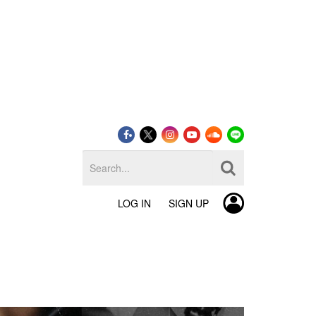
LOG IN
SIGN UP