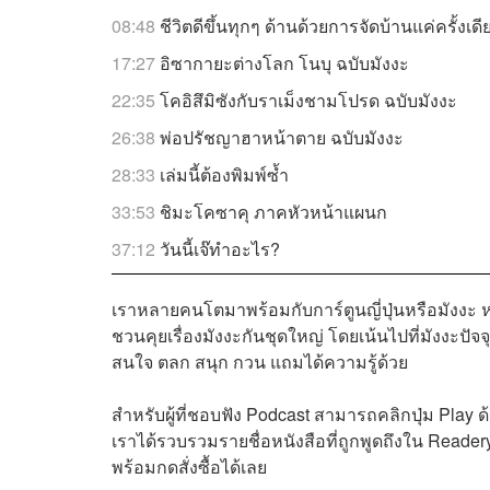
08:48
ชีวิตดีขึ้นทุกๆ ด้านด้วยการจัดบ้านแค่ครั้งเด
17:27
อิซากายะต่างโลก โนบุ ฉบับมังงะ
22:35
โคอิสึมิซังกับราเม็งชามโปรด ฉบับมังงะ
26:38
พ่อปรัชญาฮาหน้าตาย ฉบับมังงะ
28:33
เล่มนี้ต้องพิมพ์ซ้ำ
33:53
ชิมะโคซาคุ ภาคหัวหน้าแผนก
37:12
วันนี้เจ๊ทำอะไร?
เราหลายคนโตมาพร้อมกับการ์ตูนญี่ปุ่นหรือมังงะ 
ชวนคุยเรื่องมังงะกันชุดใหญ่ โดยเน้นไปที่มังงะปัจ
สนใจ ตลก สนุก กวน แถมได้ความรู้ด้วย
สำหรับผู้ที่ชอบฟัง Podcast สามารถคลิกปุ่ม Play ด้า
เราได้รวบรวมรายชื่อหนังสือที่ถูกพูดถึงใน Readery
พร้อมกดสั่งซื้อได้เลย