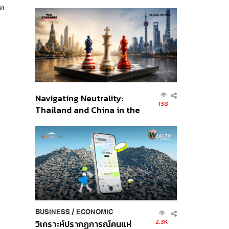
เศรษฐกิจเชิงรุก ประกาศหุ้น
่อ
ส่วนยุทธศาสตร์ไทย –
อินโดนีเซีย
Navigating Neutrality:
138
Thailand and China in the
Age of a New Global
Order
BUSINESS
/
ECONOMIC
2.3K
วิเคราะห์ปรากฏการณ์คนแห่