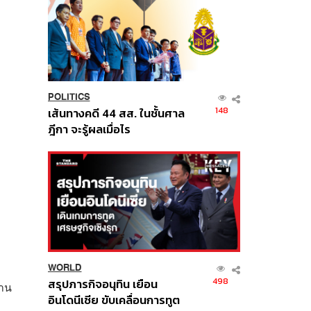
POLITICS
148
เส้นทางคดี 44 สส. ในชั้นศาล
ฎีกา จะรู้ผลเมื่อไร
WORLD
498
สรุปภารกิจอนุทิน เยือน
้าน
อินโดนีเซีย ขับเคลื่อนการทูต