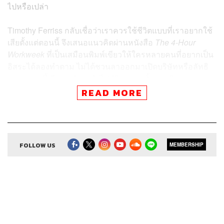
ไปหรือเปล่า
Timothy Ferriss กลับเชื่อว่าเราควรใช้ชีวิตแบบที่เราอยากใช้
เสียตั้งแต่ตอนนี้ จึงเสนอแนวคิดผ่านหนังสือ
The 4-Hour
Workweek
ที่เป็นเสมือนพิมพ์เขียวให้ใครหลายคนที่อยากเป็น
อิสระได้ลองทำตาม ไม่ได้ชวนลาออกมาเปิดบริษัทหรือลัทธิ
ของความขี้เกียจ แต่อาจนำไปสู่อิสรภาพทั้งการเงิน เวลา
และความสุข ในแบบที่เราเป็นคนเลือกเอง
READ MORE
สนใจสั่งซื้อหนังสือ
The 4-Hour Workweek ทำน้อยแต่รวย
มาก
ได้ที่
https://readery.co/9786160626106
FOLLOW US
MEMBERSHIP
สามารถฟังพอดแคสต์ Readery
ผ่านแอปพลิเคชันต่างๆ ที่คุณสะดวกหรือใช้อยู่แล้วได้เลย