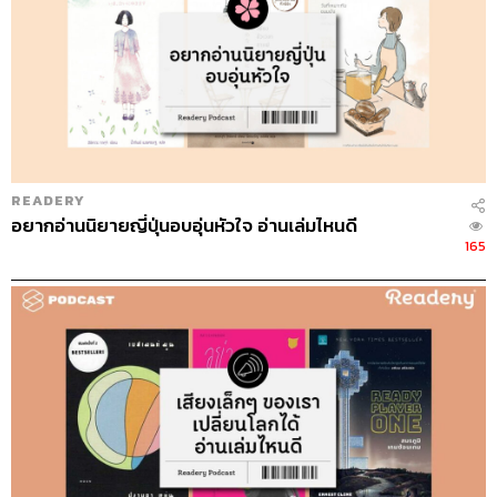
READERY
อยากอ่านนิยายญี่ปุ่นอบอุ่นหัวใจ อ่านเล่มไหนดี
165