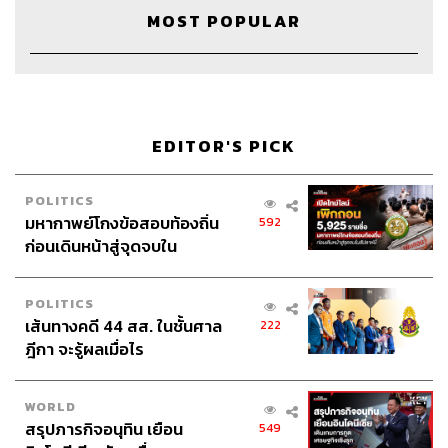
MOST POPULAR
Credits
The Hosts
โจ วรรณพิณ, นัฏฐกร ปาระชัย
EDITOR'S PICK
Show Creator
ภูมิชาย บุญสินสุข
Project Manager
ปวริศา ตั้งตุลานนท์
POLITICS
มหากาพย์โกงข้อสอบท้องถิ่น
Show Producer
อธิษฐาน กาญจนะพงศ์
592
ก่อนเดินหน้าสู่จุดจบใน
Creative
นัทธมน หัวใจ
สัปดาห์นี้
Sound Editor
เดชาณัฏฐ์ ธีรดุริยสฤษฏ์
Sound Designer & Engineer
กฤตพล จียะเกียรติ
POLITICS
Recording Engineer
ขจีพรรณ วิจิตรรัตน์
เส้นทางคดี 44 สส. ในชั้นศาล
222
Art Director
อนงค์นาฏ วิวัฒนานนท์
ฎีกา จะรู้ผลเมื่อไร
Channel Manager
เชษฐพงศ์ ชูประดิษฐ์
Channel Admin
เอกราช มอเซอร์
WORLD
Proofreader
ลักษณ์นารา พักตร์เพียงจันทร์
สรุปภารกิจอนุทิน เยือน
549
Webmaster ณฐพร โรจน์อนุสรณ์