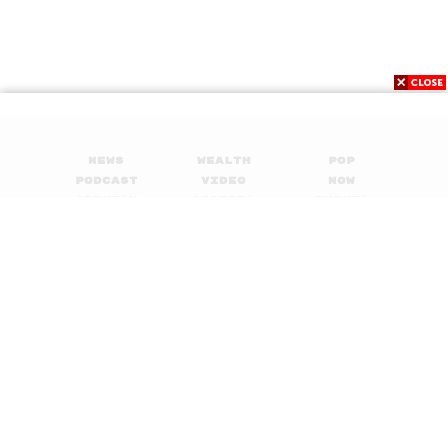
News
Wealth
Pop
Podcast
Video
Now
Opinion
Careers
Events
Privacy
About
Contact
Policy
FOR
ADVERTISING
MEMBERSHIP
© 2017-
2026
The Standard. All rights reserved.