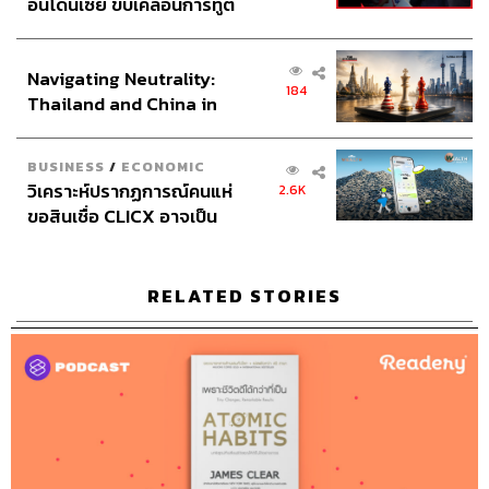
อินโดนีเซีย ขับเคลื่อนการทูต
Social Media Admins
สุทธกิตติ์​ สุทธาวรรณกุล, ธิติกร ลิ้ม
เศรษฐกิจเชิงรุก ประกาศหุ้น
ทองมณี,
ส่วนยุทธศาสตร์ไทย –
วนัชพร ดวงนิล
Navigating Neutrality:
อินโดนีเซีย
184
Archive Officer
ชริน จำปาวัน
Thailand and China in
the Age of a New Global
Order
BUSINESS
/
ECONOMIC
วิเคราะห์ปรากฏการณ์คนแห่
2.6K
ขอสินเชื่อ CLICX อาจเป็น
TAGS:
TheStandardPodcast
readery
หนังสือ
เพียงยอดภูเขาน้ำแข็ง ของ
โจ วรรณพิณ
นัฏฐกร ปาระชัย
Readery Podcast
ปัญหาหนี้ครัวเรือนไทยที่ถูก
ทำน้อยแต่รวยมาก
The 4-Hour Workweek
ซุกไว้
RELATED STORIES
Timothy Ferriss
Podcast