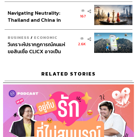
ส่วนยุทธศาสตร์ไทย –
Navigating Neutrality:
อินโดนีเซีย
167
Thailand and China in
the Age of a New Global
Order
BUSINESS
/
ECONOMIC
วิเคราะห์ปรากฏการณ์คนแห่
2.6K
ขอสินเชื่อ CLICX อาจเป็น
เพียงยอดภูเขาน้ำแข็ง ของ
ปัญหาหนี้ครัวเรือนไทยที่ถูก
ซุกไว้
RELATED STORIES