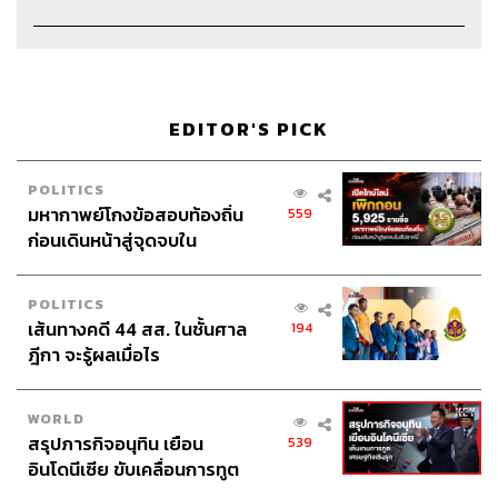
TAGS:
Open Relationship
คนรัก
Podcast
ความรัก
ความสัมพันธ์
ชีวิตคู่
The Standard Podcast
แฟน
EDITOR'S PICK
POLITICS
มหากาพย์โกงข้อสอบท้องถิ่น
559
ก่อนเดินหน้าสู่จุดจบใน
สัปดาห์นี้
POLITICS
236
เส้นทางคดี 44 สส. ในชั้นศาล
194
ฎีกา จะรู้ผลเมื่อไร
ABOUT THE HOST
WORLD
THE STANDARD PODCAST
สรุปภารกิจอนุทิน เยือน
539
ทีมงาน THE STANDARD PODCAST
อินโดนีเซีย ขับเคลื่อนการทูต
เศรษฐกิจเชิงรุก ประกาศหุ้น