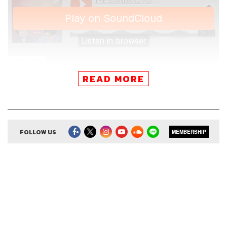
READ MORE
คุณมีความรักครั้งแรกตอนไหน?
ไม่ว่าจะอยู่ในช่วงมัธยมศึกษาหรือมหาวิทยาลัย ภาพของ
ความรักครั้งนั้นก็กลับมาฉายวนซ้ำๆ อยู่เสมอ
FOLLOW US
MEMBERSHIP
Open Relationship
ชวนคุยถึง ‘รักแรก’ ว่าเหตุใดจึงเป็นรักที่
ฝังใจ ทั้งความรู้สึกสดใหม่ ประสบการณ์อันเข้มข้น ความผิด
หวังที่ทำให้โลกพังทลาย แต่ก็ทำให้หลายคนวิ่งกลับไปหารัก
แรกเพื่อทำให้มันสมหวังอีกครั้ง จนบางทีหลงลืมไปว่าทั้งเรา
และเขาหรือเธอคนนั้นต่างไม่ใช่คนเดิมอีกต่อไปแล้ว