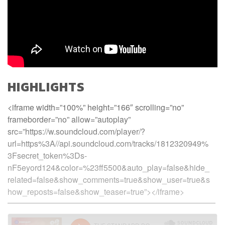
HIGHLIGHTS
<iframe width=”100%” height=”166″ scrolling=”no”
frameborder=”no” allow=”autoplay”
src=”https://w.soundcloud.com/player/?
url=https%3A//api.soundcloud.com/tracks/1812320949%
3Fsecret_token%3Ds-
nF5eyord124&color=%23ff5500&auto_play=false&hide_
related=false&show_comments=true&show_user=true&s
how_reposts=false&show_teaser=true”></iframe>