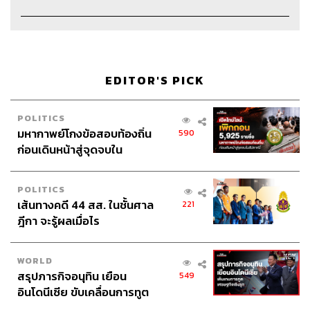
Art Director
อนงค์นาฏ วิวัฒนานนท์
Channel Manager
เชษฐพงศ์ ชูประดิษฐ์
Channel Admin
นิพพิชฌน์ ชุลีนวน, พฤกษา แซ่เต็ง
Proofreader
ชนเนตร ลอยครุฑ
Webmaster
พงศกร เพ่งพิศ
EDITOR'S PICK
Social Media Admins
สุทธกิตติ์​ สุทธาวรรณกุล, ธิติกร ลิ้ม
ทองมณี, วนัชพร ดวงนิล, วิมลณัฐ พรศิริอนันต์, ธัญฐรัตน์ โก
POLITICS
มลวัฒน์, มนัสชนก แก้วพรหม
มหากาพย์โกงข้อสอบท้องถิ่น
590
Archive Officer
ชริน ธนอุดมกรณ์, อาทิตยา อิสสรานุสรณ์
ก่อนเดินหน้าสู่จุดจบใน
สัปดาห์นี้
POLITICS
เส้นทางคดี 44 สส. ในชั้นศาล
221
ฎีกา จะรู้ผลเมื่อไร
TAGS:
Open Relationship
คนรัก
Podcast
ความรัก
ความสัมพันธ์
ชีวิตคู่
The Standard Podcast
โกหก
WORLD
สรุปภารกิจอนุทิน เยือน
549
อินโดนีเซีย ขับเคลื่อนการทูต
เศรษฐกิจเชิงรุก ประกาศหุ้น