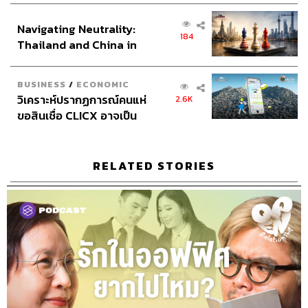
ส่วนยุทธศาสตร์ไทย –
Navigating Neutrality:
อินโดนีเซีย
184
Thailand and China in
the Age of a New Global
182
Order
BUSINESS
/
ECONOMIC
วิเคราะห์ปรากฏการณ์คนแห่
2.6K
ขอสินเชื่อ CLICX อาจเป็น
ABOUT THE HOST
เพียงยอดภูเขาน้ำแข็ง ของ
THE STANDARD PODCAST
ปัญหาหนี้ครัวเรือนไทยที่ถูก
ทีมงาน THE STANDARD PODCAST
ซุกไว้
RELATED STORIES