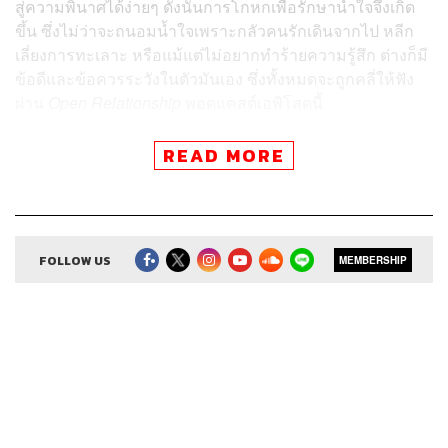
สู่ความพินาศได้ง่ายๆ ดังนั้นการโกหกเพื่อรักษาน้ำใจจึงเกิด
ขึ้น ซึ่งไม่ว่าจะถนอมน้ำใจเพราะกลัวคนรักเดินจากไป หลีก
เลี่ยงการทะเลาะ หรือแม้แต่ไม่อยากทำร้ายความรู้สึก ต่างก็มี
ข้อดีและข้อควรระวังในตัวมันเอง ซึ่งทั้งหมดจะถูกคลี่ให้ฟัง
ผ่าน
Open Relationship
พอดแคสต์เอพิโสดนี้
READ MORE
ติดตาม Open Relationship ในช่องทางอื่นๆ
FOLLOW US
MEMBERSHIP