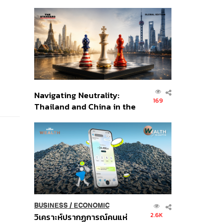
เศรษฐกิจเชิงรุก ประกาศหุ้น
ส่วนยุทธศาสตร์ไทย –
อินโดนีเซีย
Navigating Neutrality:
169
Thailand and China in the
Age of a New Global
Order
BUSINESS
/
ECONOMIC
2.6K
วิเคราะห์ปรากฏการณ์คนแห่