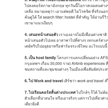
ไปลงคอร์สภาษาอังกฤษ ทุกวันนี้โอกาสเจอคนต่างช
เหลือ หมายเหตุว่า เอาแต่พอดี ไม่โรคจิต ที่จริง
ค้นดูได้ ใส่ search filter: hostel ที่สำคัญ ให้อ่า
เขามาแนวเงียบๆ
4. เสนอหน้าเสนอตัว
เราเองอาจไม่มีเพื่อนต่างชาติ แ
หน้าเสนอตัวไปเลย อาสาพาไปที่ต่างๆ เทกแคร์ต่
เดย์ทริปไปอยุธยาหรือฟาร์มจระเข้ไหม อะไรแบบนี้
5. เป็น host family
โครงการแลกเปลี่ยนอย่าง AFS สม
กรุงเทพฯ เกือบ 30,000 ราย) Airbnb experiences ค
ชมสถานที่และชุมชนต่างๆ ในเมืองเพื่อสัมผัสปร
6. ไป Work and travel
เสิร์ชว่า
work and travel ที
7. ไปเรียนคอร์สสั้นต่างประเทศ
ไปใกล้ๆ ก็ได้ ไม่ต
ตัวเลือกที่น่าสนใจ หรือเอาจริงๆ แค่การไปเที่ยวต
เดียวยิ่งดี