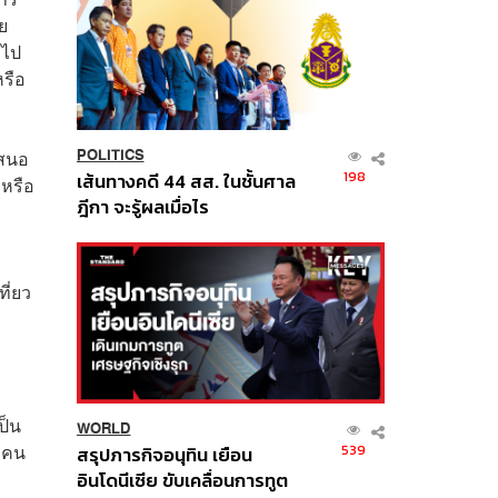
ย
 ไป
หรือ
เสนอ
POLITICS
198
เส้นทางคดี 44 สส. ในชั้นศาล
หรือ
ฎีกา จะรู้ผลเมื่อไร
ี่ยว
ป็น
WORLD
ยวคน
539
สรุปภารกิจอนุทิน เยือน
อินโดนีเซีย ขับเคลื่อนการทูต