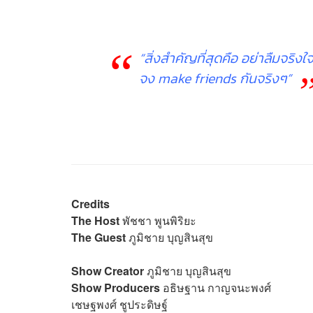
“สิ่งสำคัญที่สุดคือ อย่าลืมจริง
จง make friends กันจริงๆ”
Credits
The Host
พัชชา พูนพิริยะ
The Guest
ภูมิชาย บุญสินสุข
Show Creator
ภูมิชาย บุญสินสุข
Show Producers
อธิษฐาน กาญจนะพงศ์
เชษฐพงศ์ ชูประดิษฐ์