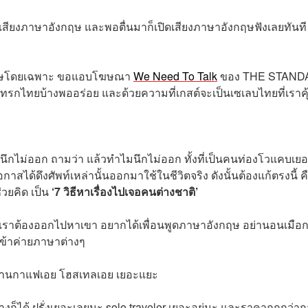
เสียงภาษาอังกฤษ และพอตื่นมาก็เปิดเสียงภาษาอังกฤษฟังเลยทันที
งกฤษโดยเฉพาะ ขอแอบโฆษณา
We Need To Talk
ของ THE STAND
็มีแทรกไทยบ้างพออร่อย และด้วยความที่เกสต์จะเป็นเซเลบไทยที่เราคุ
นนึกไม่ออก ถามว่า แล้วทำไมนึกไม่ออก ทั้งที่เป็นคนท่องโวแคบเยอ
กาสได้ดึงศัพท์เหล่านั้นออกมาใช้ในชีวิตจริง ดังนั้นต้องแก้ตรงนี้ ค
่วยคิด เป็น
‘7 วิธีหาเรื่องไปเจอคนต่างชาติ’
 เราต้องออกไปหาเขา อยากได้เพื่อนพูดภาษาอังกฤษ อย่านอนเมือกอ
ข้าค่ายภาษาต่างๆ
ม ร้านกาแฟเอย โฮสเทลเอย เยอะแยะ
างก็ได้ ฝรั่งเยอะเลยนะ solo traveler เยอะอยู่นะ และราคาถูกกว่า