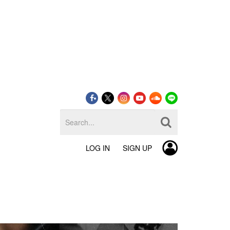
LOG IN
SIGN UP