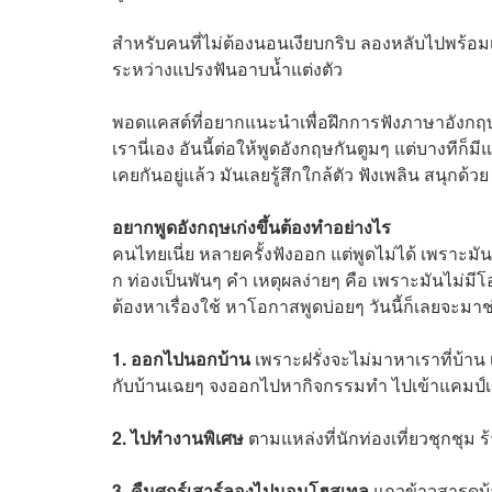
สำหรับคนที่ไม่ต้องนอนเงียบกริบ ลองหลับไปพร้อม
ระหว่างแปรงฟันอาบน้ำแต่งตัว
พอดแคสต์ที่อยากแนะนำเพื่อฝึกการฟังภาษาอั
เรานี่เอง อันนี้ต่อให้พูดอังกฤษกันตูมๆ แต่บางทีก
เคยกันอยู่แล้ว มันเลยรู้สึกใกล้ตัว ฟังเพลิน สนุกด้วย
อยากพูดอังกฤษเก่งขึ้นต้องทำอย่างไร
คนไทยเนี่ย หลายครั้งฟังออก แต่พูดไม่ได้ เพราะมั
ก ท่องเป็นพันๆ คำ เหตุผลง่ายๆ คือ เพราะมันไม่มีโอ
ต้องหาเรื่องใช้ หาโอกาสพูดบ่อยๆ วันนี้ก็เลยจะมาช
1. ออกไปนอกบ้าน
เพราะฝรั่งจะไม่มาหาเราที่บ้าน
กับบ้านเฉยๆ จงออกไปหากิจกรรมทำ ไปเข้าแคมป์เ
2. ไปทำงานพิเศษ
ตามแหล่งที่นักท่องเที่ยวชุกชุ
3. คืนศุกร์เสาร์ลองไปนอนโฮสเทล
แถวข้าวสารดูบ้