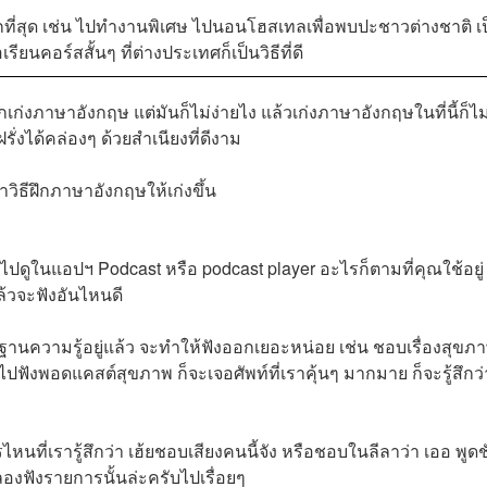
กที่สุด เช่น ไปทำงานพิเศษ ไปนอนโฮสเทลเพื่อพบปะชาวต่างชาติ เ
ียนคอร์สสั้นๆ ที่ต่างประเทศก็เป็นวิธีที่ดี
เก่งภาษาอังกฤษ แต่มันก็ไม่ง่ายไง แล้วเก่งภาษาอังกฤษในที่นี้ก็ไม่
่งได้คล่องๆ ด้วยสำเนียงที่ดีงาม
าวิธีฝึกภาษาอังกฤษให้เก่งขึ้น
ูในแอปฯ Podcast หรือ podcast player อะไรก็ตามที่คุณใช้อยู่
้วจะฟังอันไหนดี
พื้นฐานความรู้อยู่แล้ว จะทำให้ฟังออกเยอะหน่อย เช่น ชอบเรื่องสุขภ
อไปฟังพอดแคสต์สุขภาพ ก็จะเจอศัพท์ที่เราคุ้นๆ มากมาย ก็จะรู้สึกว่
ที่เรารู้สึกว่า เฮ้ยชอบเสียงคนนี้จัง หรือชอบในลีลาว่า เออ พูดช
ลองฟังรายการนั้นล่ะครับไปเรื่อยๆ