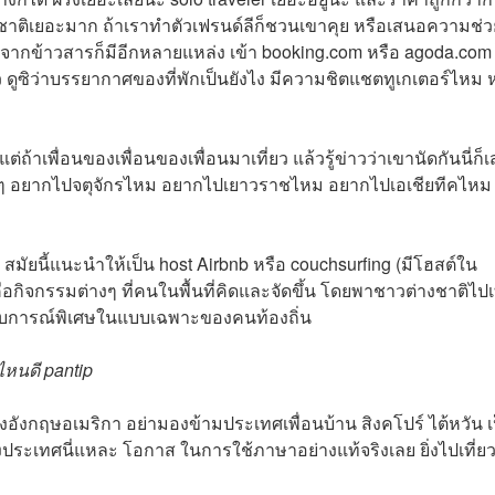
าติเยอะมาก ถ้าเราทำตัวเฟรนด์ลีก็ชวนเขาคุย หรือเสนอความช่ว
นอกจากข้าวสารก็มีอีกหลายแหล่ง เข้า booking.com หรือ agoda.com
นรีวิว ดูซิว่าบรรยากาศของที่พักเป็นยังไง มีความชิตแชตทูเกเตอร์ไหม 
ต่ถ้าเพื่อนของเพื่อนของเพื่อนมาเที่ยว แล้วรู้ข่าวว่าเขานัดกันนี่ก็
างๆ อยากไปจตุจักรไหม อยากไปเยาวราชไหม อยากไปเอเชียทีคไหม 
ัยนี้แนะนำให้เป็น host Airbnb หรือ couchsurfing (มีโฮสต์ใน
ือกิจกรรมต่างๆ ที่คนในพื้นที่คิดและจัดขึ้น โดยพาชาวต่างชาติไปเท
ะสบการณ์พิเศษในแบบเฉพาะของคนท้องถิ่น
่ไหนดี pantip
้องอังกฤษอเมริกา อย่ามองข้ามประเทศเพื่อนบ้าน สิงคโปร์ ไต้หวัน เ
่างประเทศนี่แหละ โอกาส ในการใช้ภาษาอย่างแท้จริงเลย ยิ่งไปเที่