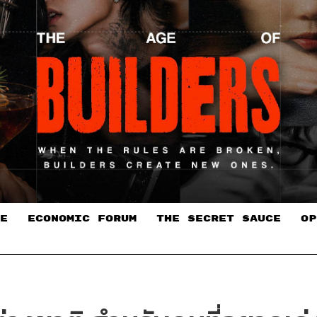
E
ECONOMIC FORUM
THE SECRET SAUCE​
OP