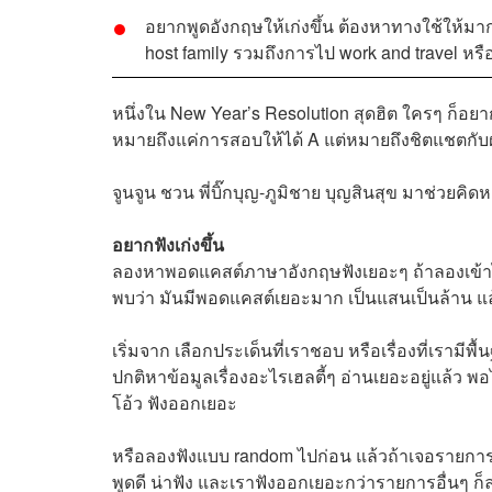
อยากพูดอังกฤษให้เก่งขึ้น ต้องหาทางใช้ให้มา
host family รวมถึงการไป work and travel หรือเร
หนึ่งใน New Year’s Resolution สุดฮิต ใครๆ ก็อยาก
หมายถึงแค่การสอบให้ได้ A แต่หมายถึงชิตแชตกับฝรั
จูนจูน ชวน พี่บิ๊กบุญ-ภูมิชาย บุญสินสุข มาช่วยคิดห
อยากฟังเก่งขึ้น
ลองหาพอดแคสต์ภาษาอังกฤษฟังเยอะๆ ถ้าลองเข้าไปด
พบว่า มันมีพอดแคสต์เยอะมาก เป็นแสนเป็นล้าน แล
เริ่มจาก เลือกประเด็นที่เราชอบ หรือเรื่องที่เรามี
ปกติหาข้อมูลเรื่องอะไรเฮลตี้ๆ อ่านเยอะอยู่แล้ว พ
โอ้ว ฟังออกเยอะ
หรือลองฟังแบบ random ไปก่อน แล้วถ้าเจอรายการไหน
พูดดี น่าฟัง และเราฟังออกเยอะกว่ารายการอื่นๆ ก็