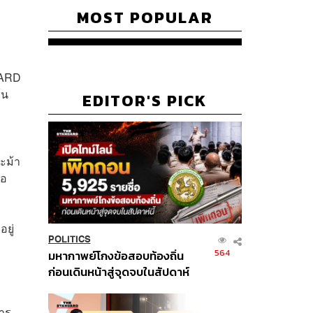
MOST POPULAR
ARD
้น
EDITOR'S PICK
ะม้า
ือ
ยู่
POLITICS
564
มหากาพย์โกงข้อสอบท้องถิ่น
ก่อนเดินหน้าสู่จุดจบในสัปดาห์
นี้
การ