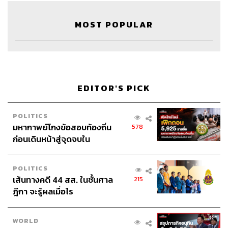
MOST POPULAR
TAGS:
Morning Wealth
บริษัทเทคยักษ์จีน
The Standard Wealth
พักทรัพย์พักหนี้
ศิรัถยา อิศรภักดี
เฟิร์น ศิรัถยา
Investment
Podcast
Economic
Business
วิทย์ สิทธิเวคิน
EDITOR'S PICK
The Standard Podcast
หุ้นกลุ่มแบงก์
ธปท.
สินเชื่อฟื้นฟู
สมาคมธนาคารไทย
Biglot
POLITICS
มหากาพย์โกงข้อสอบท้องถิ่น
578
ก่อนเดินหน้าสู่จุดจบใน
สัปดาห์นี้
POLITICS
เส้นทางคดี 44 สส. ในชั้นศาล
215
ฎีกา จะรู้ผลเมื่อไร
29
WORLD