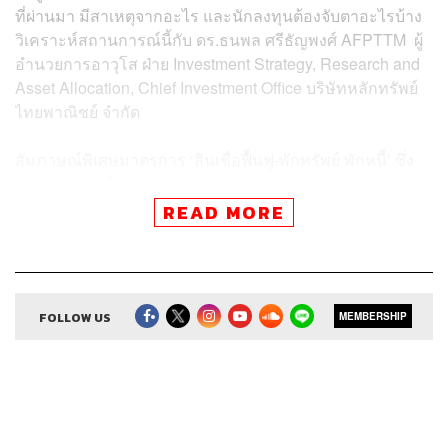
ที่ผ่านมา มีสาเหตุจากอะไร และนักลงทุนต้องจับตาอะไรบ้าง
วิเคราะห์สถานการณ์นี้กับ ดร.ธนพล ศรีธัญพงศ์ AFPT
TM
ผู้
อำนวยการอาวุโส ฝ่าย Investment Strategy, Research and
Asset Allocation, Chief Investment Office บริษัทหลักทรัพย์
ไทยพาณิชย์ จำกัด
สัมภาษณ์พิเศษมาตรการ ‘สินเชื่อฟื้นฟู-พักทรัพย์ พักหนี้’ ซึ่ง
เป็นการปูทางให้กับแบงก์ชาติ และธนาคารพาณิชย์ช่วยผลัก
ดันให้ภาคธุรกิจที่ได้รับผลกระทบสามารถปรับตัวได้ในระยะ
READ MORE
ยาว และปรับโครงสร้างหนี้ได้มากขึ้น รายละเอียดจะเป็น
อย่างไรกับ รณดล นุ่มนนท์ รองผู้ว่าการ ด้านเสถียรภาพ
สถาบันการเงิน ธนาคารแห่งประเทศไทย (ธปท.) และ ผยง ศรี
วณิช กรรมการผู้จัดการใหญ่ ธนาคารกรุงไทย ในฐานะ
FOLLOW US
MEMBERSHIP
ประธานสมาคมธนาคารไทย
วิเคราะห์ ‘หุ้นกลุ่มแบงก์’ หลังแบงก์ชาติออกมาตรการดูแล
เพิ่ม แม้ปีนี้ปรับขึ้นมาแล้ว 18-19% อนาคตและเป้าหมาย
สำหรับปีนี้เป็นอย่างไร