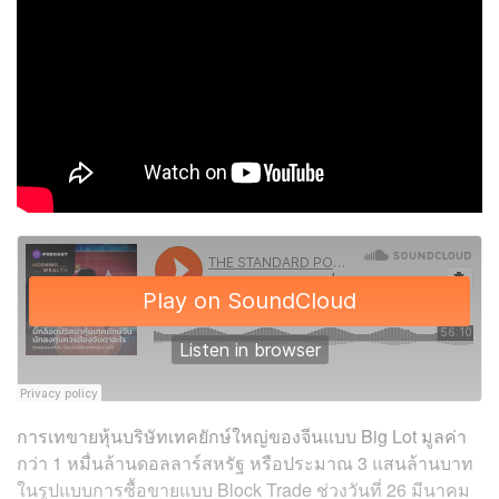
การเทขายหุ้นบริษัทเทคยักษ์ใหญ่ของจีนแบบ Big Lot มูลค่า
กว่า 1 หมื่นล้านดอลลาร์สหรัฐ หรือประมาณ 3 แสนล้านบาท
ในรูปแบบการซื้อขายแบบ Block Trade ช่วงวันที่ 26 มีนาคม