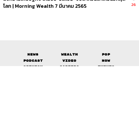
26
โลก | Morning Wealth 7 มีนาคม 2565
News
Wealth
Pop
Podcast
Video
Now
Opinion
Careers
Events
Privacy
About
Contact
Policy
FOR
ADVERTISING
MEMBERSHIP
© 2017-
2026
The Standard. All rights reserved.