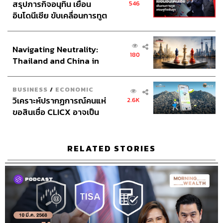
ABOUT THE HOST
สรุปภารกิจอนุทิน เยือน
546
อินโดนีเซีย ขับเคลื่อนการทูต
THE STANDARD PODCAST
เศรษฐกิจเชิงรุก ประกาศหุ้น
ทีมงาน THE STANDARD PODCAST
ส่วนยุทธศาสตร์ไทย –
Navigating Neutrality:
อินโดนีเซีย
180
Thailand and China in
the Age of a New Global
Order
BUSINESS
/
ECONOMIC
วิเคราะห์ปรากฏการณ์คนแห่
2.6K
ขอสินเชื่อ CLICX อาจเป็น
เพียงยอดภูเขาน้ำแข็ง ของ
ปัญหาหนี้ครัวเรือนไทยที่ถูก
ซุกไว้
RELATED STORIES