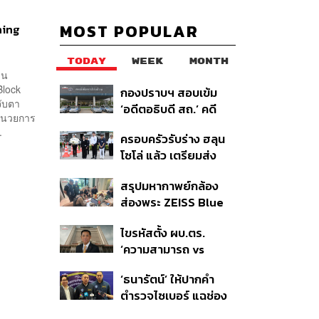
MOST POPULAR
ning
TODAY
WEEK
MONTH
าน
Block
กองปราบฯ สอบเข้ม
จับตา
‘อดีตอธิบดี สถ.’ คดี
อำนวยการ
ทุจริตสอบท้องถิ่น แจ้ง
.
ครอบครัวรับร่าง ฮลุน
6 ข้อหาหนัก จ่อชง
โซโล่ แล้ว เตรียมส่ง
ป.ป.ช. 12 ส.ค. นี้
ชันสูตรหาสาเหตุการ
สรุปมหากาพย์กล้อง
เสียชีวิต
ส่องพระ ZEISS Blue
Marine จากสัญญา
ไขรหัสตั้ง ผบ.ตร.
ผลิต 8.3 ล้าน สู่ข้อ
‘ความสามารถ vs
พิพาท ‘มาเวลล์ฯ’ ฟ้อง
อาวุโส’ และอนาคตการ
‘โทน บางแค’ ผิดนัดจ่าย
‘ธนารัตน์’ ให้ปากคำ
ปฏิรูปสีกากี กับ
หนี้-แอบระบุแบรนด์
ตำรวจไซเบอร์ แฉช่อง
พล.ต.อ. เอก อังสนา
โหว่ 20 หน่วยงานรัฐ
นนท์