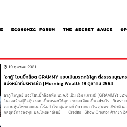
E
ECONOMIC FORUM
THE SECRET SAUCE​
OP
19 ตุลาคม 2021
‘อากู๋’ โยนบิ๊กล็อต GRAMMY มอบเป็นมรดกให้ลูก ตั้งธรรมนูญค
แบ่งหน้าที่บริหารชัด | Morning Wealth 19 ตุลาคม 2564
อากู๋ ไพบูลย์ แจงโยนบิ๊กล็อตหุ้น บมจ.จี เอ็ม เอ็ม แกรมมี่ (GRAMMY) 52%
โครงสร้างผู้ถือหุ้น มอบเป็นมรดกให้ลูก รายละเอียดเป็นอย่างไร วิเคราะ
ตลาดหุ้นไทยและแนวโน้มกำไรกลุ่มแบงก์ กับ เอกภาวิน สุนทราภิชาติ ผอ.
กลยุทธ์การลงทุน บล.ไทยพาณิชย์ Credits Show Creator ศิรัถยา อิศ