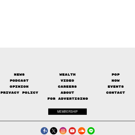
News
Wealth
Pop
Podcast
Video
Now
Opinion
Careers
Events
Privacy Policy
About
Contact
FOR ADVERTISING
MEMBERSHIP