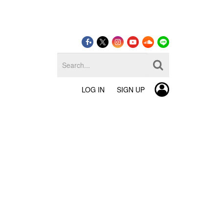
LOG IN
SIGN UP