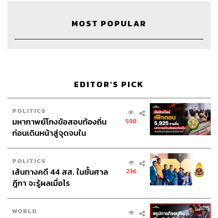
MOST POPULAR
EDITOR'S PICK
30
POLITICS
ABOUT THE HOST
มหากาพย์โกงข้อสอบท้องถิ่น
598
ก่อนเดินหน้าสู่จุดจบใน
THE STANDARD PODCAST
สัปดาห์นี้
ทีมงาน THE STANDARD PODCAST
POLITICS
เส้นทางคดี 44 สส. ในชั้นศาล
236
ฎีกา จะรู้ผลเมื่อไร
WORLD