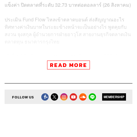
แข็งค่า ปิดตลาดที่ระดับ 32.73 บาทต่อดอลลาร์ (26 สิงหาคม)
ประเมิน Fund Flow ไหลเข้าตลาดบอนด์ ส่งสัญญาณอะไร
ทิศทางค่าเงินบาทในระยะข้างหน้าจะเป็นอย่างไร พูดคุยกับ
สงวน จุงสกุล ผู้อำนวยการฝ่ายอาวุโส สายงานธุรกิจตลาดเงิน
ตลาดทุน ธนาคารกรุงไทย
‘หุ้นไทย’ นิ่ง ปิดตลาด 1,601 จุด (26 สิงหาคม) แม้มีปัจจัยบวก
จากข่าวทยอยเปิดเมือง แต่ปัจจัยทั้งในและนอกประเทศยัง
READ MORE
กดดันหรือไม่ นักวิเคราะห์มองอย่างไร
FOLLOW US
MEMBERSHIP
Credits
Show Creator ศิรัถยา อิศรภักดี, วิทย์ สิทธิเวคิน
Show Producer ทิวาพร ปิ่นสุข
Creative เจนจิรา เกิดมีเงิน