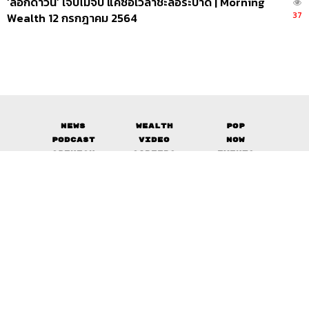
‘ล็อกดาวน์’ เจ็บไม่จบ แค่ซื้อเวลาชะลอระบาด | Morning
37
Wealth 12 กรกฎาคม 2564
News
Wealth
Pop
Podcast
Video
Now
Opinion
Careers
Events
Privacy
About
Contact
Policy
FOR
ADVERTISING
MEMBERSHIP