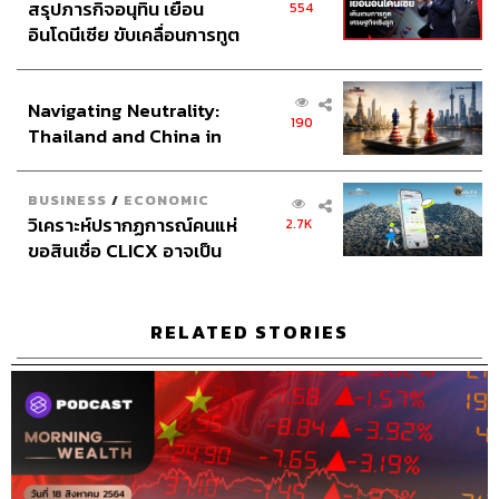
สรุปภารกิจอนุทิน เยือน
554
อินโดนีเซีย ขับเคลื่อนการทูต
เศรษฐกิจเชิงรุก ประกาศหุ้น
ส่วนยุทธศาสตร์ไทย –
Navigating Neutrality:
อินโดนีเซีย
190
Thailand and China in
the Age of a New Global
Order
BUSINESS
/
ECONOMIC
วิเคราะห์ปรากฏการณ์คนแห่
2.7K
ขอสินเชื่อ CLICX อาจเป็น
เพียงยอดภูเขาน้ำแข็ง ของ
ปัญหาหนี้ครัวเรือนไทยที่ถูก
ซุกไว้
RELATED STORIES