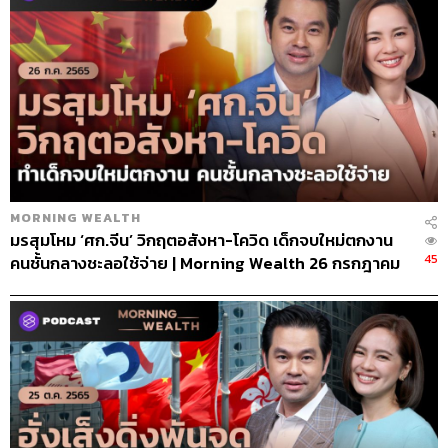
MORNING WEALTH
มรสุมโหม ‘ศก.จีน’ วิกฤตอสังหา-โควิด เด็กจบใหม่ตกงาน
45
คนชั้นกลางชะลอใช้จ่าย | Morning Wealth 26 กรกฎาคม
2565