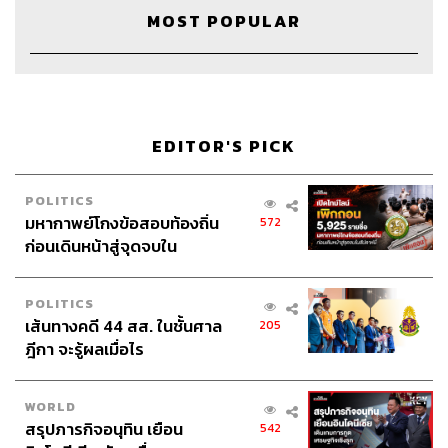
MOST POPULAR
ABOUT THE HOST
THE STANDARD PODCAST
ทีมงาน THE STANDARD PODCAST
EDITOR'S PICK
POLITICS
มหากาพย์โกงข้อสอบท้องถิ่น
572
ก่อนเดินหน้าสู่จุดจบใน
สัปดาห์นี้
POLITICS
เส้นทางคดี 44 สส. ในชั้นศาล
205
ฎีกา จะรู้ผลเมื่อไร
WORLD
สรุปภารกิจอนุทิน เยือน
542