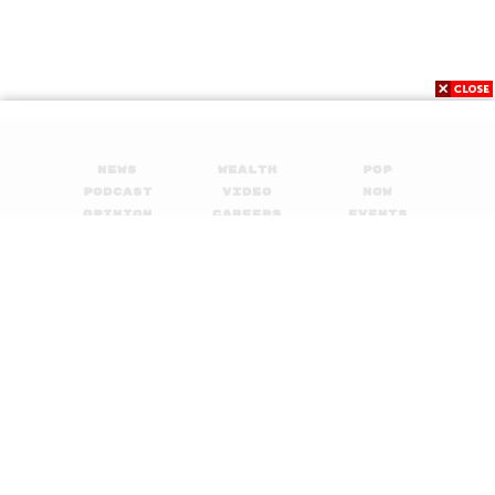
News
Wealth
Pop
Podcast
Video
Now
Opinion
Careers
Events
Privacy
About
Contact
Policy
FOR
ADVERTISING
MEMBERSHIP
© 2017-
2026
The Standard. All rights reserved.