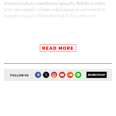
อัปเดตเทรนด์และกลยุทธ์ลงทุน พูดคุยกับ สิทธิชัย ดวงรัตน
ฉายา นักกลยุทธ์อาวุโสตลาดหุ้นไทยและต่างประเทศ ฝ่าย
กลยุทธ์การลงทุน บริษัทหลักทรัพย์ อินโนเวสท์ เอกซ์
Credits
READ MORE
Show Creator
ศิรัถยา อิศรภักดี, วิทย์ สิทธิเวคิน
Show Producer
ทิวาพร ปิ่นสุข
Co-Producer
เตชนันต์ วิทยาสรรเพชร
Sound Editor
FOLLOW US
กมลวรรณ ลาภบุญอุดม
MEMBERSHIP
Sound Designer & Engineer
ธรร์นรรส์ ช้างทอง
Channel Manager
เชษฐพงศ์ ชูประดิษฐ์
Channel Admin
นิพพิชฌน์ ชุลีนวน, พฤกษา แซ่เต็ง
Proofreader
ภาวิกา ขันติศรีสกุล, วรรษมล สิงหโกมล,
ลักษณ์นารา พักตร์เพียงจันทร์
Webmaster
ไชยพร ศิริกลการ