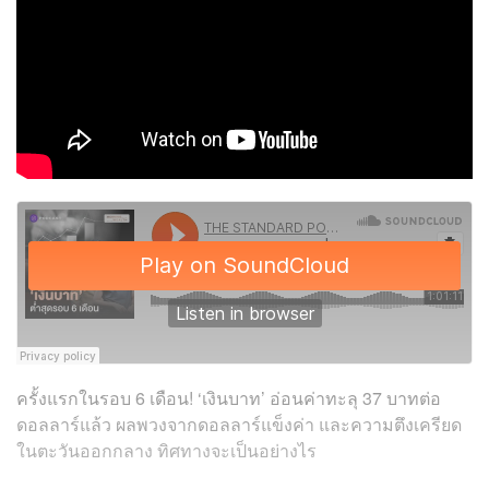
ครั้งแรกในรอบ 6 เดือน! ‘เงินบาท’ อ่อนค่าทะลุ 37 บาทต่อ
ดอลลาร์แล้ว ผลพวงจากดอลลาร์แข็งค่า และความตึงเครียด
ในตะวันออกกลาง ทิศทางจะเป็นอย่างไร