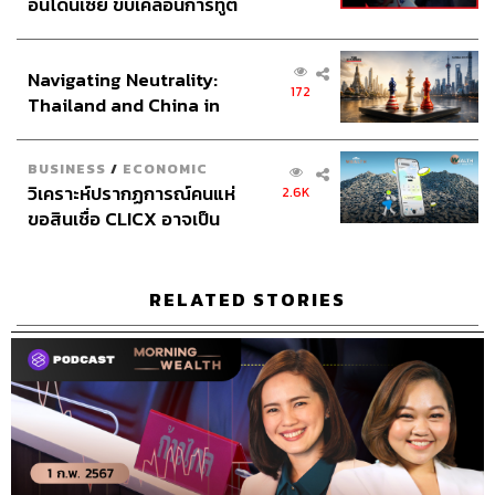
อินโดนีเซีย ขับเคลื่อนการทูต
เศรษฐกิจเชิงรุก ประกาศหุ้น
ส่วนยุทธศาสตร์ไทย –
Navigating Neutrality:
อินโดนีเซีย
172
Thailand and China in
the Age of a New Global
Order
BUSINESS
/
ECONOMIC
วิเคราะห์ปรากฏการณ์คนแห่
2.6K
ขอสินเชื่อ CLICX อาจเป็น
เพียงยอดภูเขาน้ำแข็ง ของ
ปัญหาหนี้ครัวเรือนไทยที่ถูก
ซุกไว้
RELATED STORIES